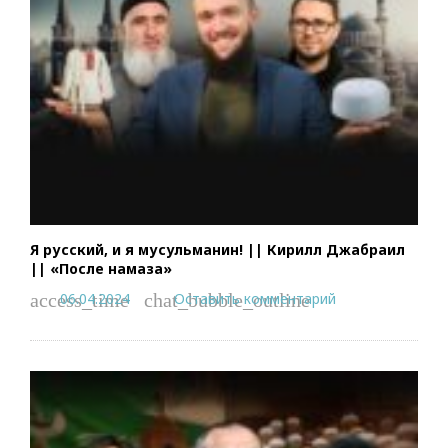
Я русский, и я мусульманин! || Кирилл Джабраил
|| «После намаза»
06.04.2024
Оставить комментарий
access_time
chat_bubble_outline