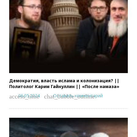
Демократия, власть ислама и колонизация? ||
Политолог Карим Гайнуллин || «После намаза»
06.05.2024
Оставить комментарий
access_time
chat_bubble_outline