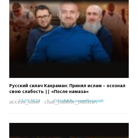
Русский силач Кахраман: Принял ислам – осознал
свою слабость || «После намаза»
13.05.2024
Оставить комментарий
access_time
chat_bubble_outline