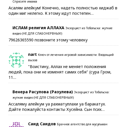
Спросите имама
Асалям алейкум! Конечно, надеть полностью хиджаб в
один миг нелегко. К этому идут постепен…
ИСЛАМ религия АЛЛАХА
Экзорцист из Тобольска: жуткие
видео (НЕ ДЛЯ СЛАБОНЕРВНЫХ!)
79626365590 позвоните этому человеку
nart
Ключ от лечения игровой зависимости. Входящий
вызов
"Воистину, Аллах не меняет положения
людей, пока они не изменят самих себя" (сура Гром,
11…
Венера Расулова (Разулева)
Экзорцист из Тобольска:
жуткие видео (НЕ ДЛЯ СЛАБОНЕРВНЫХ!)
Ассаляму алейкум уа рахматуллахи уа баракатух.
Дайте пожалуйста контакты Хусейна. Сын псих…
Саид Саидов
Брачное агентство для мусульман