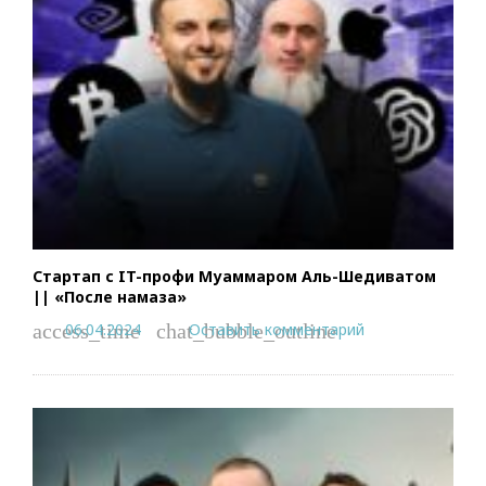
Стартап с IT-профи Муаммаром Аль-Шедиватом
|| «После намаза»
06.04.2024
Оставить комментарий
access_time
chat_bubble_outline