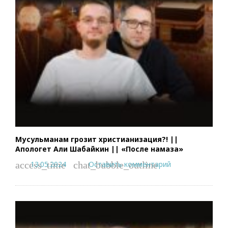
Мусульманам грозит христианизация?! ||
Апологет Али Шабайкин || «После намаза»
13.05.2024
Оставить комментарий
access_time
chat_bubble_outline