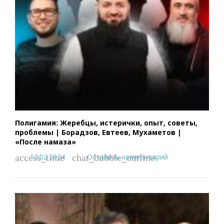
Полигамия: Жеребцы, истерички, опыт, советы,
проблемы | Борадзов, Евтеев, Мухаметов |
«После намаза»
12.02.2024
Оставить комментарий
access_time
chat_bubble_outline