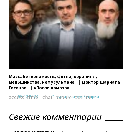
Мазхаботерпимость, фитна, кораниты,
меньшинства, немусульмане || Доктор шариата
Гасанов || «После намаза»
03.02.2024
Оставить комментарий
access_time
chat_bubble_outline
Свежие комментарии
Данила Хуртаев