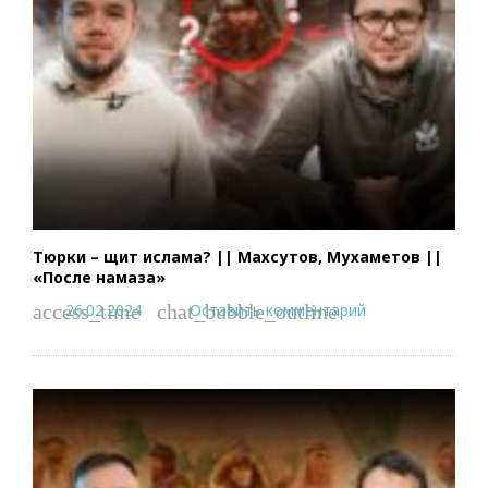
Тюрки – щит ислама? || Махсутов, Мухаметов ||
«После намаза»
26.02.2024
Оставить комментарий
access_time
chat_bubble_outline