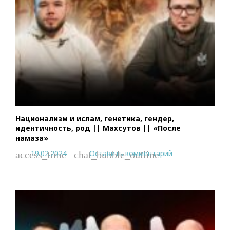
Национализм и ислам, генетика, гендер,
идентичность, род || Махсутов || «После
намаза»
19.02.2024
Оставить комментарий
access_time
chat_bubble_outline