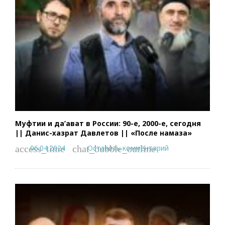
Муфтии и да’ават в России: 90-е, 2000-е, сегодня
|| Данис-хазрат Давлетов || «После намаза»
06.04.2024
Оставить комментарий
access_time
chat_bubble_outline