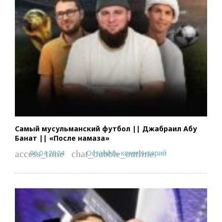
Самый мусульманский футбол || Джабраил Абу
Банат || «После намаза»
06.04.2024
Оставить комментарий
access_time
chat_bubble_outline