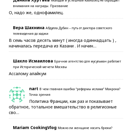
Молодой и успешный кавказец не обращает
внимания на награды. Призвание
О, надо же, однофамилец.
Вера Шахнина
Абдулла Дубин – путь от диктора советского
телевидения до хаджи
В семь часов десять минут ( иногда одиннадцать ) ,
начиналась передача из Казани . И начин…
Шахло Исмаилова
Брачное агентство для мусульман работает
при Исторической мечети Москвы
Ассалому алайкум
nart
В чем главная ошибка “реформы ислама” Макрона?
Точка зрения
Политика Франции, как раз и показывает
обратное, тотальное вмешательство в религиозные
сво…
Mariam CookingVlog
Можно ли женщине носить брюки?