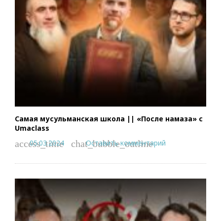
Самая мусульманская школа || «После намаза» с
Umaclass
05.03.2024
Оставить комментарий
access_time
chat_bubble_outline