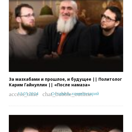
За мазхабами и прошлое, и будущее || Политолог
Карим Гайнуллин || «После намаза»
13.05.2024
Оставить комментарий
access_time
chat_bubble_outline