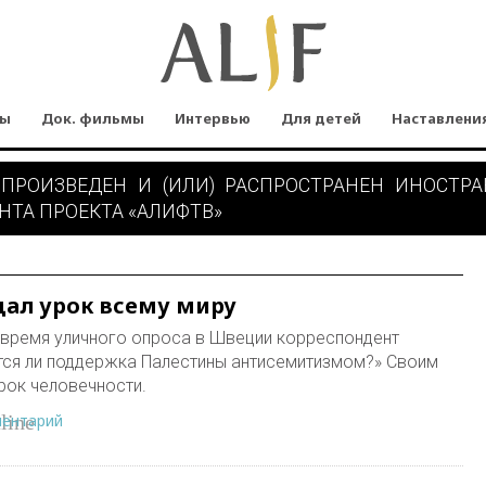
мы
Док. фильмы
Интервью
Для детей
Наставлени
 ПРОИЗВЕДЕН И (ИЛИ) РАСПРОСТРАНЕН ИНОСТР
НТА ПРОЕКТА «АЛИФТВ»
ал урок всему миру
о время уличного опроса в Швеции корреспондент
тся ли поддержка Палестины антисемитизмом?» Своим
рок человечности.
ментарий
line