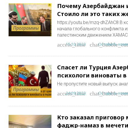
Почему Азербайджан и
Стоило ли это таких ж
https://youtu.be/mzq-dhZAhC8 В 
Программы
начала глобального конфликта и
палестинским движением ХАМАС
15.10.2023
Оставить ком
access_time
chat_bubble_out
Спасет ли Турция Азер
психологи виноваты в
Не пропустите новый выпуск ана
Программы
24.09.2023
Оставить ком
access_time
chat_bubble_out
Кто заказал приговор
фаджр-намаз в мечети