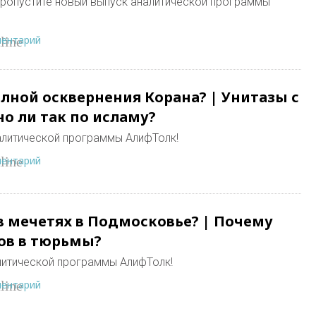
 пропустите новый выпуск аналитической программы
ментарий
line
олной осквернения Корана? | Унитазы с
о ли так по исламу?
алитической программы АлифТолк!
ментарий
line
в мечетях в Подмосковье? | Почему
ов в тюрьмы?
литической программы АлифТолк!
ментарий
line