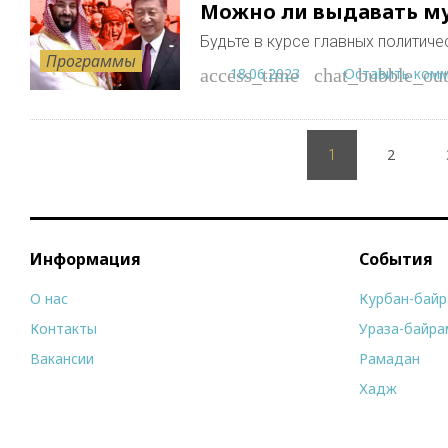
Можно ли выдавать м
Будьте в курсе главных политич
Программы
18.06.2023
Оставить ком
access_time
chat_bubble_out
Пагинация
2
записей
1
Информация
События
О нас
Курбан-бай
Контакты
Ураза-байра
Вакансии
Рамадан
Хадж