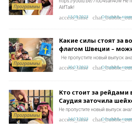
https://youtu.be/7I0D4san4ow Не
Программы
AlifTalk!
13.08.2023
Оставить ком
access_time
chat_bubble_out
Какие силы стоят за в
флагом Швеции – можн
Не пропустите новый выпуск ан
Программы
30.07.2023
Оставить ком
access_time
chat_bubble_out
Кто стоит за рейдами 
Саудия заточила шейх
Не пропустите новый выпуск ана
Программы
24.07.2023
Оставить ком
access_time
chat_bubble_out