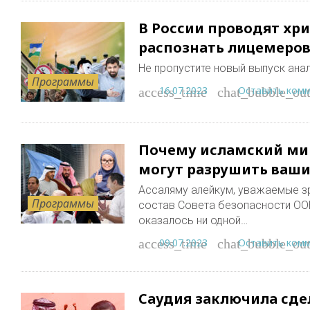
В России проводят хр
распознать лицемеров
Не пропустите новый выпуск ана
Программы
16.07.2023
Оставить ком
access_time
chat_bubble_out
Почему исламский ми
могут разрушить ваши
Ассаляму алейкум, уважаемые з
Программы
состав Совета безопасности ООН,
оказалось ни одной…
09.07.2023
Оставить ком
access_time
chat_bubble_out
Саудия заключила сде