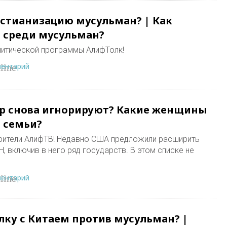
истианизацию мусульман? | Как
 среди мусульман?
литической программы АлифТолк!
ментарий
line
р снова игнорируют? Какие женщины
 семьи?
рители АлифТВ! Недавно США предложили расширить
 включив в него ряд государств. В этом списке не
ментарий
line
лку с Китаем против мусульман? |