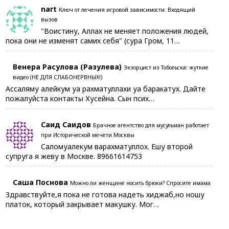
nart
Ключ от лечения игровой зависимости. Входящий
вызов
"Воистину, Аллах не меняет положения людей,
пока они не изменят самих себя" (сура Гром, 11…
Венера Расулова (Разулева)
Экзорцист из Тобольска: жуткие
видео (НЕ ДЛЯ СЛАБОНЕРВНЫХ!)
Ассаляму алейкум уа рахматуллахи уа баракатух. Дайте
пожалуйста контакты Хусейна. Сын псих…
Саид Саидов
Брачное агентство для мусульман работает
при Исторической мечети Москвы
Саломуалекум варахматуллох. Ешу второй
супруга я жеву в Москве. 89661614753
Саша Поснова
Можно ли женщине носить брюки? Спросите имама
Здравствуйте,я пока не готова надеть хиджаб,но ношу
платок, который закрывает макушку. Мог…