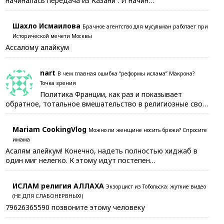
начиналась передача из Казани . И начин…
Шахло Исмаилова
Брачное агентство для мусульман работает при
Исторической мечети Москвы
Ассалому алайкум
nart
В чем главная ошибка “реформы ислама” Макрона?
Точка зрения
Политика Франции, как раз и показывает
обратное, тотальное вмешательство в религиозные сво…
Mariam CookingVlog
Можно ли женщине носить брюки? Спросите
имама
Асалям алейкум! Конечно, надеть полностью хиджаб в
один миг нелегко. К этому идут постепен…
ИСЛАМ религия АЛЛАХА
Экзорцист из Тобольска: жуткие видео
(НЕ ДЛЯ СЛАБОНЕРВНЫХ!)
79626365590 позвоните этому человеку