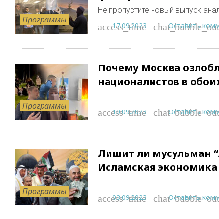
Не пропустите новый выпуск ана
Программы
17.09.2023
Оставить ком
access_time
chat_bubble_out
Почему Москва озлобл
националистов в обои
Программы
10.09.2023
Оставить ком
access_time
chat_bubble_out
Лишит ли мусульман “
Исламская экономика
Программы
03.09.2023
Оставить ком
access_time
chat_bubble_out