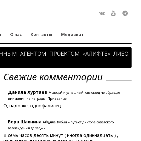
Rss
ВКонтакте
Youtube
Teleg
я
О нас
Контакты
Медиакит
АННЫМ АГЕНТОМ ПРОЕКТОМ «АЛИФТВ» ЛИБО
Свежие комментарии
Данила Хуртаев
Молодой и успешный кавказец не обращает
внимания на награды. Призвание
О, надо же, однофамилец.
Вера Шахнина
Абдулла Дубин – путь от диктора советского
телевидения до хаджи
В семь часов десять минут ( иногда одиннадцать ) ,