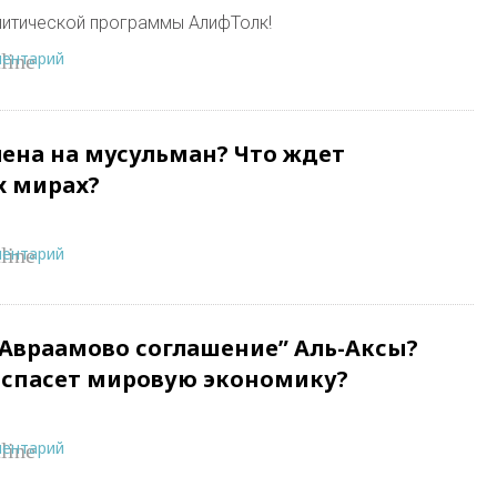
литической программы АлифТолк!
ментарий
line
ена на мусульман? Что ждет
х мирах?
ментарий
line
Авраамово соглашение” Аль-Аксы?
 спасет мировую экономику?
ментарий
line