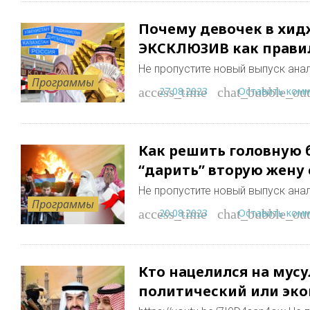
Почему девочек в хидж
ЭКСКЛЮЗИВ как правил
Не пропустите новый выпуск анал
Программы
27.08.2023
Оставить ком
access_time
chat_bubble_out
Как решить головную б
“дарить” вторую жену
Не пропустите новый выпуск анал
Программы
20.08.2023
Оставить ком
access_time
chat_bubble_out
Кто нацелился на мус
политический или эк