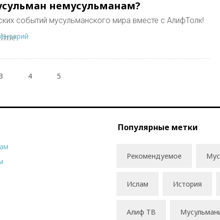
усульман немусульманам?
еских событий мусульманского мира вместе с АлифТолк!
ментарий
line
3
4
5
Популярные метки
рам
Рекомендуемое
Мус
м
Ислам
История
Алиф ТВ
Мусульман