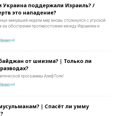
 Украина поддержали Израиль? /
ертв это нападение?
конце минувшей недели мир вновь столкнулся с угрозой
з-за обострения противостояния между Израилем и
.
ментарий
line
байджан от шиизма? | Только ли
 разводах?
литической программы АлифТолк!
ментарий
line
 мусульманам? | Спасёт ли умму
?