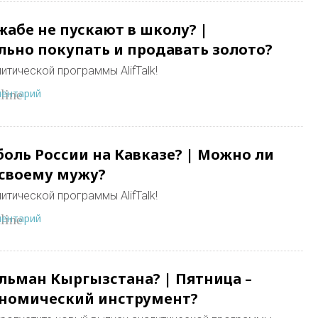
абе не пускают в школу? |
ьно покупать и продавать золото?
итической программы AlifTalk!
ментарий
line
оль России на Кавказе? | Можно ли
 своему мужу?
итической программы AlifTalk!
ментарий
line
ульман Кыргызстана? | Пятница –
ономический инструмент?