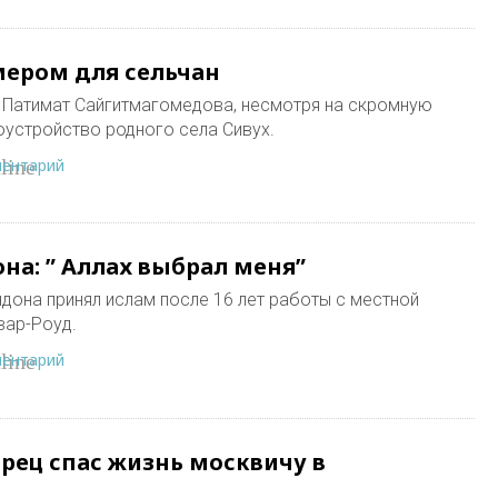
мером для сельчан
а Патимат Сайгитмагомедова, несмотря на скромную
оустройство родного села Сивух.
ментарий
line
на: ” Аллах выбрал меня”
ндона принял ислам после 16 лет работы с местной
вар-Роуд.
ментарий
line
рец спас жизнь москвичу в