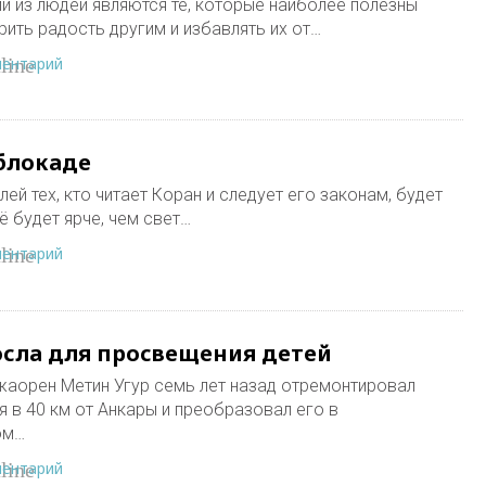
ми из людей являются те, которые наиболее полезны
арить радость другим и избавлять их от…
ментарий
line
 блокаде
ей тех, кто читает Коран и следует его законам, будет
ё будет ярче, чем свет…
ментарий
line
осла для просвещения детей
жаорен Метин Угур семь лет назад отремонтировал
в 40 км от Анкары и преобразовал его в
ом…
ментарий
line