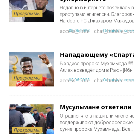
Недавно в интернете появилась 
Программы
приступами эпилепсии. Благоро
Hardcore FC Джахаром Мажидо
09.06.2023
Оставить ком
access_time
chat_bubble_out
Нападающему «Спарта
В хадисе пророка Мухаммада ﷺ говорится: «Кто построит мечеть ради Аллаха, тому
Аллах возведёт дом в Раю» [Ибн 
Программы
02.06.2023
Оставить ком
access_time
chat_bubble_out
Мусульмане ответили
Отрадно, что в наши дни много 
поддерживают добрососедские о
сунне пророка Мухаммада. Все…
Программы