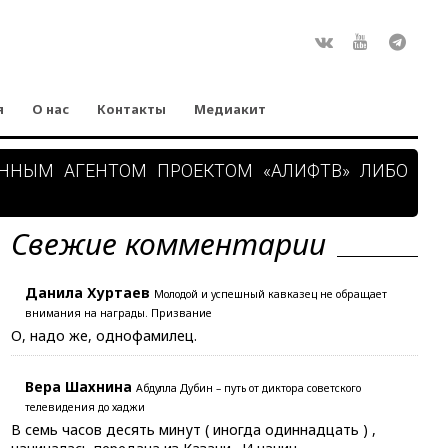
Rss
ВКонтакте
Youtube
Teleg
я
О нас
Контакты
Медиакит
АННЫМ АГЕНТОМ ПРОЕКТОМ «АЛИФТВ» ЛИБО
Свежие комментарии
Данила Хуртаев
Молодой и успешный кавказец не обращает
внимания на награды. Призвание
О, надо же, однофамилец.
Вера Шахнина
Абдулла Дубин – путь от диктора советского
телевидения до хаджи
В семь часов десять минут ( иногда одиннадцать ) ,