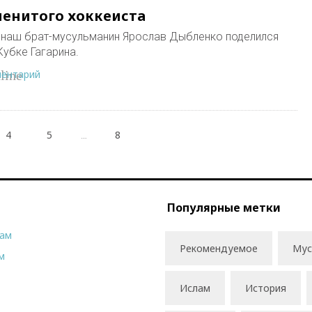
енитого хоккеиста
 наш брат-мусульманин Ярослав Дыбленко поделился
убке Гагарина.
ментарий
line
4
5
8
…
Популярные метки
рам
Рекомендуемое
Мус
м
Ислам
История