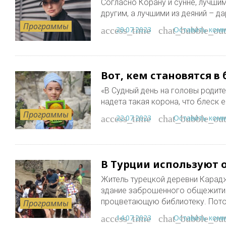
Согласно Корану и сунне, лучши
другим, а лучшими из деяний – д
Программы
29.07.2023
Оставить ком
access_time
chat_bubble_out
Вот, кем становятся в
«В Судный день на головы родител
надета такая корона, что блеск е
Программы
22.07.2023
Оставить ком
access_time
chat_bubble_out
В Турции используют 
Житель турецкой деревни Карад
здание заброшенного общежития 
процветающую библиотеку. Пот
Программы
14.07.2023
Оставить ком
access_time
chat_bubble_out