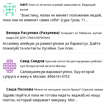
nart
Ключ от лечения игровой зависимости. Входящий
вызов
"Воистину, Аллах не меняет положения людей,
пока они не изменят самих себя" (сура Гром, 11…
Венера Расулова (Разулева)
Экзорцист из Тобольска: жуткие
видео (НЕ ДЛЯ СЛАБОНЕРВНЫХ!)
Ассаляму алейкум уа рахматуллахи уа баракатух. Дайте
пожалуйста контакты Хусейна. Сын псих…
Саид Саидов
Брачное агентство для мусульман работает
при Исторической мечети Москвы
Саломуалекум варахматуллох. Ешу второй
супруга я жеву в Москве. 89661614753
Саша Поснова
Можно ли женщине носить брюки? Спросите имама
Здравствуйте,я пока не готова надеть хиджаб,но ношу
платок, который закрывает макушку. Мог…