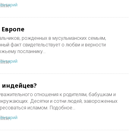
ментарий
line
 Европе
альчиков, рожденных в мусульманских семьям,
ный факт свидетельствует о любви и верности
ожьему посланнику…
ментарий
line
 индейцев?
уважительного отношения к родителям, бабушкам и
окружающих. Десятки и сотни людей, завороженных
тересоваться исламом. Подобное…
ментарий
line