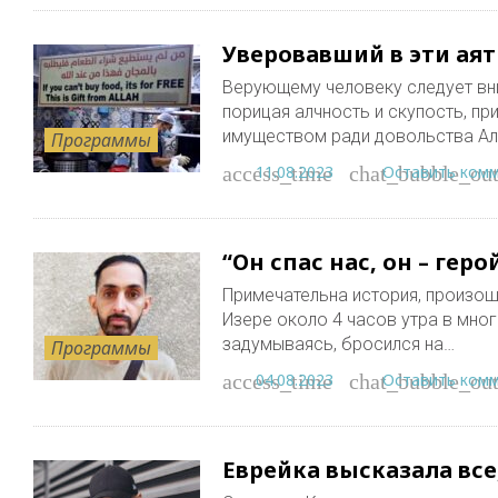
Уверовавший в эти ая
Верующему человеку следует вн
порицая алчность и скупость, п
имуществом ради довольства Ал
Программы
11.08.2023
Оставить ком
access_time
chat_bubble_out
“Он спас нас, он – геро
Примечательна история, произош
Изере около 4 часов утра в мно
задумываясь, бросился на…
Программы
04.08.2023
Оставить ком
access_time
chat_bubble_out
Еврейка высказала все