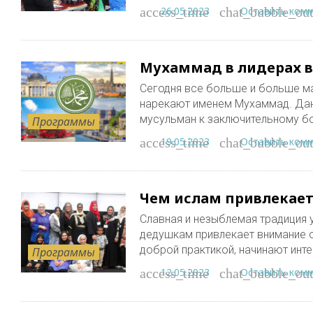
26.05.2023
Оставить ком
access_time
chat_bubble_out
Мухаммад в лидерах в
Сегодня все больше и больше м
нарекают именем Мухаммад. Дан
мусульман к заключительному б
Программы
19.05.2023
Оставить ком
access_time
chat_bubble_out
Чем ислам привлекает
Славная и незыблемая традиция 
дедушкам привлекает внимание 
доброй практикой, начинают ин
Программы
12.05.2023
Оставить ком
access_time
chat_bubble_out