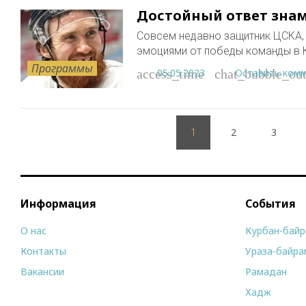
Достойный ответ знам
Совсем недавно защитник ЦСКА,
эмоциями от победы команды в К
Программы
05.05.2023
Оставить ком
access_time
chat_bubble_out
Пагинация
2
3
записей
1
Информация
События
О нас
Курбан-бай
Контакты
Ураза-байра
Вакансии
Рамадан
Хадж