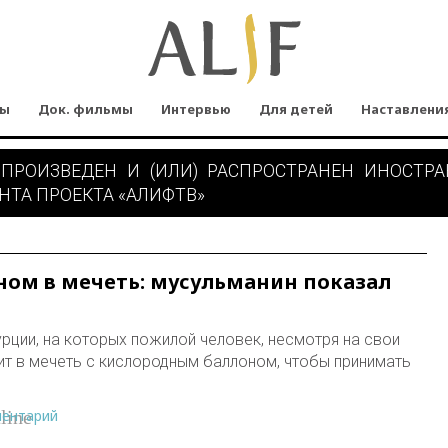
мы
Док. фильмы
Интервью
Для детей
Наставлени
 ПРОИЗВЕДЕН И (ИЛИ) РАСПРОСТРАНЕН ИНОСТР
НТА ПРОЕКТА «АЛИФТВ»
ом в мечеть: мусульманин показал
рции, на которых пожилой человек, несмотря на свои
т в мечеть с кислородным баллоном, чтобы принимать
ментарий
line