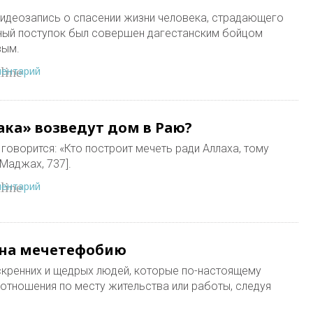
видеозапись о спасении жизни человека, страдающего
дный поступок был совершен дагестанским бойцом
вым.
ментарий
line
ка» возведут дом в Раю?
Маджах, 737].
ментарий
line
 на мечетефобию
искренних и щедрых людей, которые по-настоящему
тношения по месту жительства или работы, следуя