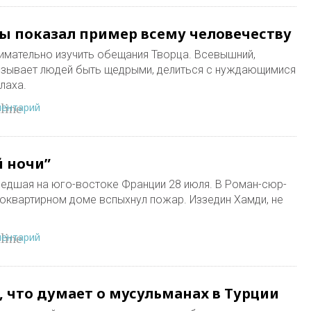
ты показал пример всему человечеству
имательно изучить обещания Творца. Всевышний,
ризывает людей быть щедрыми, делиться с нуждающимися
лаха.
ментарий
line
й ночи”
едшая на юго-востоке Франции 28 июля. В Роман-сюр-
гоквартирном доме вспыхнул пожар. Иззедин Хамди, не
ментарий
line
, что думает о мусульманах в Турции