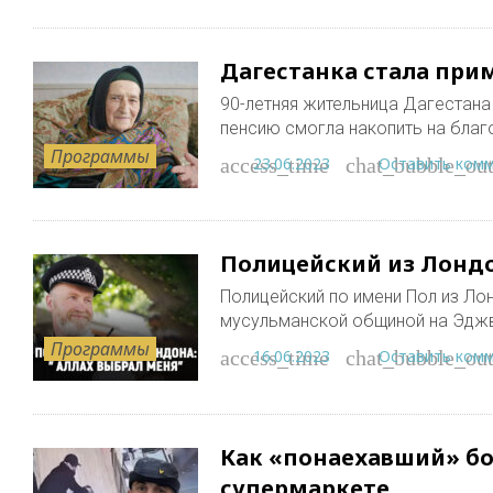
Дагестанка стала при
90-летняя жительница Дагестан
пенсию смогла накопить на благ
Программы
23.06.2023
Оставить ком
access_time
chat_bubble_out
Полицейский из Лондо
Полицейский по имени Пол из Ло
мусульманской общиной на Эдж
Программы
16.06.2023
Оставить ком
access_time
chat_bubble_out
Как «понаехавший» бо
супермаркете