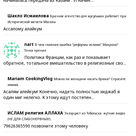
начиналась передача из Казани . И начин…
Шахло Исмаилова
Брачное агентство для мусульман работает при
Исторической мечети Москвы
Ассалому алайкум
nart
В чем главная ошибка “реформы ислама” Макрона?
Точка зрения
Политика Франции, как раз и показывает
обратное, тотальное вмешательство в религиозные сво…
Mariam CookingVlog
Можно ли женщине носить брюки? Спросите
имама
Асалям алейкум! Конечно, надеть полностью хиджаб в
один миг нелегко. К этому идут постепен…
ИСЛАМ религия АЛЛАХА
Экзорцист из Тобольска: жуткие видео
(НЕ ДЛЯ СЛАБОНЕРВНЫХ!)
79626365590 позвоните этому человеку