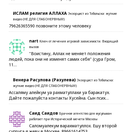
ИСЛАМ религия АЛЛАХА
Экзорцист из Тобольска: жуткие
видео (НЕ ДЛЯ СЛАБОНЕРВНЫХ!)
79626365590 позвоните этому человеку
nart
Ключ от лечения игровой зависимости. Входящий
вызов
"Воистину, Аллах не меняет положения
людей, пока они не изменят самих себя" (сура Гром,
11…
Венера Расулова (Разулева)
Экзорцист из Тобольска:
жуткие видео (НЕ ДЛЯ СЛАБОНЕРВНЫХ!)
Ассаляму алейкум уа рахматуллахи уа баракатух.
Дайте пожалуйста контакты Хусейна. Сын псих…
Саид Саидов
Брачное агентство для мусульман
работает при Исторической мечети Москвы
Саломуалекум варахматуллох. Ешу второй
супруга я жеву в Москве. 89661614753