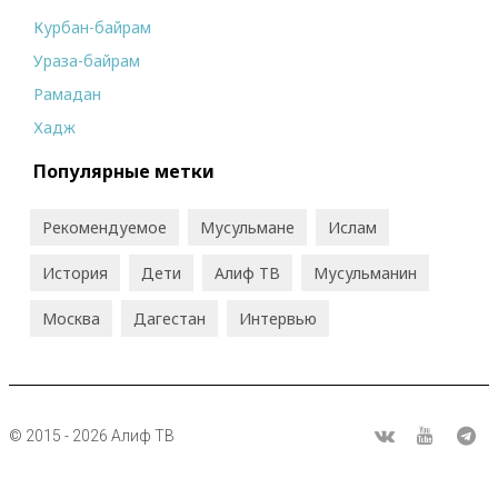
Курбан-байрам
Ураза-байрам
Рамадан
Хадж
Популярные метки
Рекомендуемое
Мусульмане
Ислам
История
Дети
Алиф ТВ
Мусульманин
Москва
Дагестан
Интервью
© 2015 - 2026 Алиф ТВ
R
ВКонтакте
Youtube
Tel