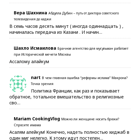
Вера Шахнина
Абдулла Дубин – путь от диктора советского
телевидения до хаджи
В семь часов десять минут ( иногда одиннадцать ) ,
начиналась передача из Казани . И начин…
Шахло Исмаилова
Брачное агентство для мусульман работает
при Исторической мечети Москвы
Ассалому алайкум
nart
В чем главная ошибка “реформы ислама” Макрона?
Точка зрения
Политика Франции, как раз и показывает
обратное, тотальное вмешательство в религиозные
сво…
Mariam CookingVlog
Можно ли женщине носить брюки?
Спросите имама
Асалям алейкум! Конечно, надеть полностью хиджаб в
один миг нелегко. К этому идут постепен…