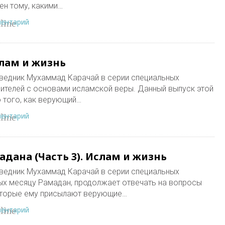
ен тому, какими…
ментарий
line
слам и жизнь
ведник Мухаммад Карачай в серии специальных
ителей с основами исламской веры. Данный выпуск этой
 того, как верующий…
ментарий
line
дана (Часть 3). Ислам и жизнь
ведник Мухаммад Карачай в серии специальных
ых месяцу Рамадан, продолжает отвечать на вопросы
которые ему присылают верующие…
ментарий
line