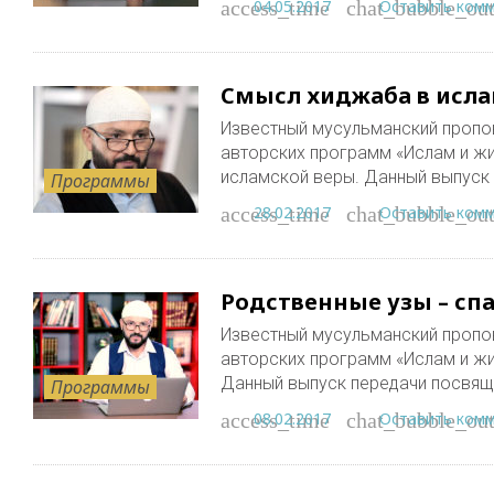
04.05.2017
Оставить ком
access_time
chat_bubble_out
Смысл хиджаба в исла
Известный мусульманский пропо
авторских программ «Ислам и жи
исламской веры. Данный выпуск
Программы
28.02.2017
Оставить ком
access_time
chat_bubble_out
Родственные узы – спа
Известный мусульманский пропо
авторских программ «Ислам и жи
Данный выпуск передачи посвящ
Программы
08.02.2017
Оставить ком
access_time
chat_bubble_out