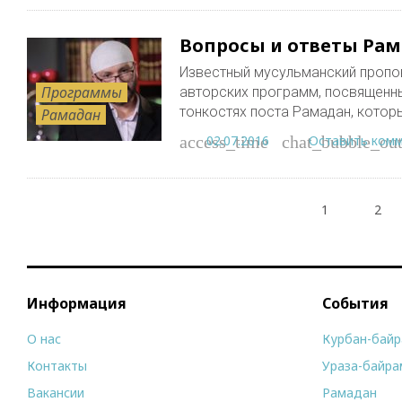
Вопросы и ответы Рама
Известный мусульманский пропо
Программы
авторских программ, посвященн
тонкостях поста Рамадан, котор
Рамадан
02.07.2016
Оставить ком
access_time
chat_bubble_out
Пагинация
1
2
записей
Информация
События
О нас
Курбан-бай
Контакты
Ураза-байра
Вакансии
Рамадан