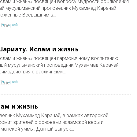
слам и жизнь» посвящен вопросу мудрости соблюдения
ный мусульманский проповедник Мухаммад Карачай
аложенные Всевышним в…
ментарий
line
Шариату. Ислам и жизнь
слам и жизнь» посвящен гармоничному воспитанию
тный мусульманский проповедник Мухаммад Карачай,
аимодействия с различными…
ментарий
line
лам и жизнь
ведник Мухаммад Карачай, в рамках авторской
комит зрителей с основами исламской веры и
ьманской уммы. Данный выпуск…