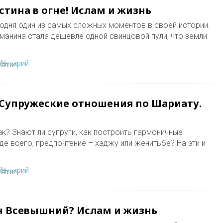
стина в огне! Ислам и жизнь
одня один из самых сложных моментов в своей истории.
манина стала дешевле одной свинцовой пули, что земли
ментарий
line
 Супружеские отношения по Шариату.
к? Знают ли супруги, как построить гармоничные
е всего, предпочтение – хаджу или женитьбе? На эти и
ментарий
line
н Всевышний? Ислам и жизнь