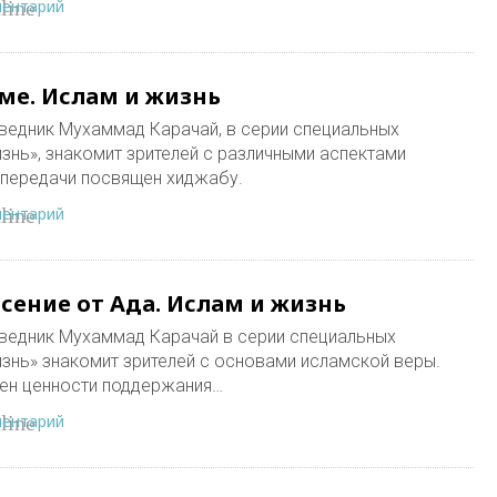
ментарий
line
ме. Ислам и жизнь
ведник Мухаммад Карачай, в серии специальных
знь», знакомит зрителей с различными аспектами
 передачи посвящен хиджабу.
ментарий
line
сение от Ада. Ислам и жизнь
ведник Мухаммад Карачай в серии специальных
знь» знакомит зрителей с основами исламской веры.
ен ценности поддержания…
ментарий
line