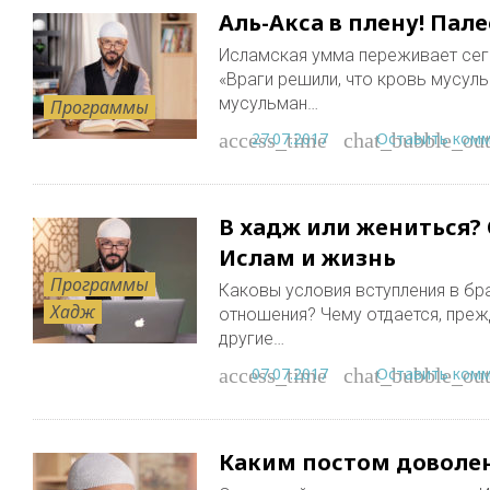
Аль-Акса в плену! Пале
Исламская умма переживает сег
«Враги решили, что кровь мусуль
мусульман…
Программы
27.07.2017
Оставить ком
access_time
chat_bubble_out
В хадж или жениться?
Ислам и жизнь
Программы
Каковы условия вступления в бра
Хадж
отношения? Чему отдается, прежд
другие…
07.07.2017
Оставить ком
access_time
chat_bubble_out
Каким постом доволе