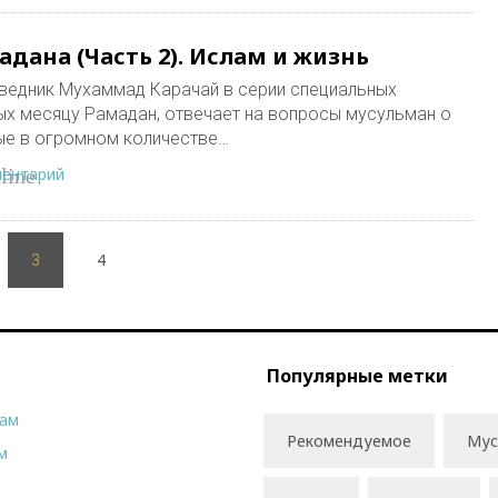
дана (Часть 2). Ислам и жизнь
ведник Мухаммад Карачай в серии специальных
ых месяцу Рамадан, отвечает на вопросы мусульман о
ые в огромном количестве…
ментарий
line
4
3
Популярные метки
рам
Рекомендуемое
Мус
м