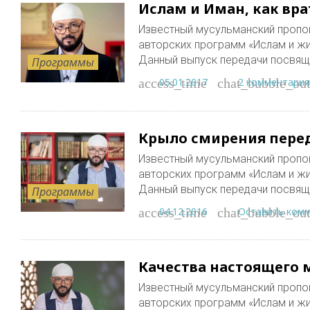
Ислам и Иман, как вра
Известный мусульманский пропо
авторских программ «Ислам и жи
Данный выпуск передачи посвящ
Программы
05.01.2017
2 комментария
access_time
chat_bubble_out
Крыло смирения перед
Известный мусульманский пропо
авторских программ «Ислам и жи
Данный выпуск передачи посвящ
Программы
04.12.2016
Оставить ком
access_time
chat_bubble_out
Качества настоящего 
Известный мусульманский пропо
авторских программ «Ислам и жи