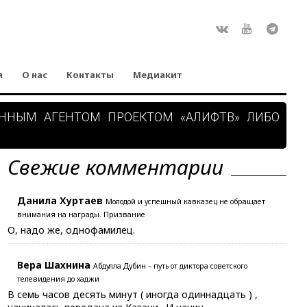
Rss
ВКонтакте
Youtube
Teleg
я
О нас
Контакты
Медиакит
АННЫМ АГЕНТОМ ПРОЕКТОМ «АЛИФТВ» ЛИБО
Свежие комментарии
Данила Хуртаев
Молодой и успешный кавказец не обращает
внимания на награды. Призвание
О, надо же, однофамилец.
Вера Шахнина
Абдулла Дубин – путь от диктора советского
телевидения до хаджи
В семь часов десять минут ( иногда одиннадцать ) ,