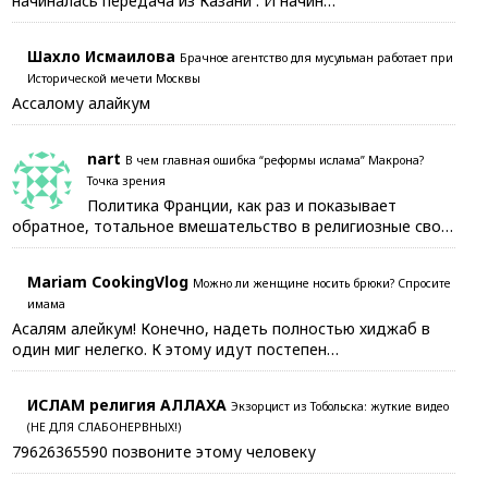
начиналась передача из Казани . И начин…
Шахло Исмаилова
Брачное агентство для мусульман работает при
Исторической мечети Москвы
Ассалому алайкум
nart
В чем главная ошибка “реформы ислама” Макрона?
Точка зрения
Политика Франции, как раз и показывает
обратное, тотальное вмешательство в религиозные сво…
Mariam CookingVlog
Можно ли женщине носить брюки? Спросите
имама
Асалям алейкум! Конечно, надеть полностью хиджаб в
один миг нелегко. К этому идут постепен…
ИСЛАМ религия АЛЛАХА
Экзорцист из Тобольска: жуткие видео
(НЕ ДЛЯ СЛАБОНЕРВНЫХ!)
79626365590 позвоните этому человеку