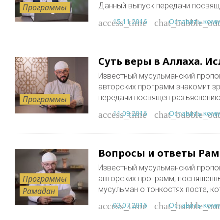
Данный выпуск передачи посвящ
Программы
15.11.2016
Оставить ком
access_time
chat_bubble_out
Суть веры в Аллаха. И
Известный мусульманский пропо
авторских программ знакомит зр
передачи посвящен разъяснению
Программы
11.09.2016
Оставить ком
access_time
chat_bubble_out
Вопросы и ответы Рама
Известный мусульманский пропо
Программы
авторских программ, посвященн
мусульман о тонкостях поста, 
Рамадан
03.07.2016
Оставить ком
access_time
chat_bubble_out