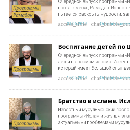
Очередной выпуск программы «И
Программы
поста в месяц Рамадан. Извест
пытается раскрыть мудрости, з
Рамадан
01.06.2017
Оставить ком
access_time
chat_bubble_out
Воспитание детей по 
Очередной выпуск программы «И
детей по нормам ислама. Извес
который имеет большой опыт вз
Программы
17.05.2017
Оставить ком
access_time
chat_bubble_out
Братство в исламе. Ис
Известный мусульманский пропо
программы «Ислам и жизнь», зна
актуальными проблемами мусул
Программы