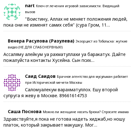
nart
Ключ от лечения игровой зависимости. Входящий
вызов
"Воистину, Аллах не меняет положения людей,
пока они не изменят самих себя" (сура Гром, 11…
Венера Расулова (Разулева)
Экзорцист из Тобольска: жуткие
видео (НЕ ДЛЯ СЛАБОНЕРВНЫХ!)
Ассаляму алейкум уа рахматуллахи уа баракатух. Дайте
пожалуйста контакты Хусейна. Сын псих…
Саид Саидов
Брачное агентство для мусульман работает
при Исторической мечети Москвы
Саломуалекум варахматуллох. Ешу второй
супруга я жеву в Москве. 89661614753
Саша Поснова
Можно ли женщине носить брюки? Спросите имама
Здравствуйте,я пока не готова надеть хиджаб,но ношу
платок, который закрывает макушку. Мог…