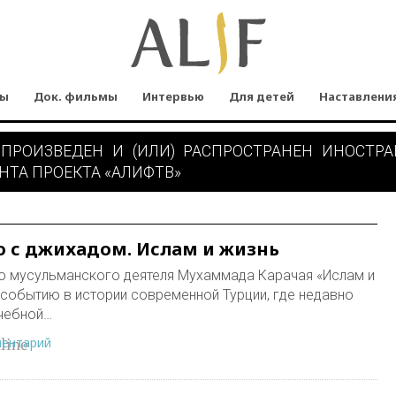
мы
Док. фильмы
Интервью
Для детей
Наставлени
 ПРОИЗВЕДЕН И (ИЛИ) РАСПРОСТРАНЕН ИНОСТР
НТА ПРОЕКТА «АЛИФТВ»
о с джихадом. Ислам и жизнь
о мусульманского деятеля Мухаммада Карачая «Ислам и
событию в истории современной Турции, где недавно
учебной…
ментарий
line