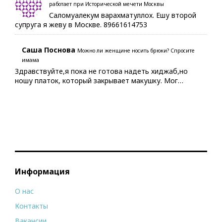
работает при Исторической мечети Москвы
Саломуалекум варахматуллох. Ешу второй
супруга я жеву в Москве. 89661614753
Саша Поснова
Можно ли женщине носить брюки? Спросите
имама
Здравствуйте,я пока не готова надеть хиджаб,но
ношу платок, который закрывает макушку. Мог…
Информация
О нас
Контакты
Вакансии