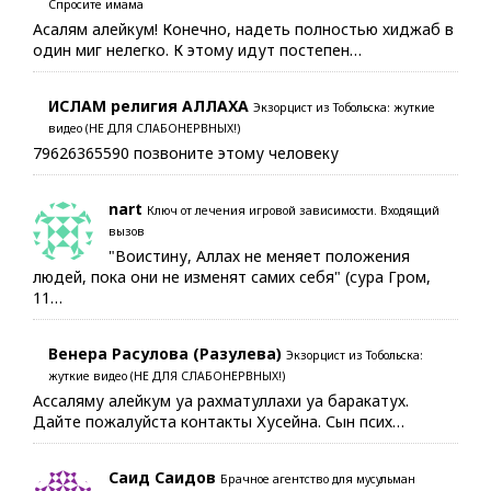
Спросите имама
Асалям алейкум! Конечно, надеть полностью хиджаб в
один миг нелегко. К этому идут постепен…
ИСЛАМ религия АЛЛАХА
Экзорцист из Тобольска: жуткие
видео (НЕ ДЛЯ СЛАБОНЕРВНЫХ!)
79626365590 позвоните этому человеку
nart
Ключ от лечения игровой зависимости. Входящий
вызов
"Воистину, Аллах не меняет положения
людей, пока они не изменят самих себя" (сура Гром,
11…
Венера Расулова (Разулева)
Экзорцист из Тобольска:
жуткие видео (НЕ ДЛЯ СЛАБОНЕРВНЫХ!)
Ассаляму алейкум уа рахматуллахи уа баракатух.
Дайте пожалуйста контакты Хусейна. Сын псих…
Саид Саидов
Брачное агентство для мусульман