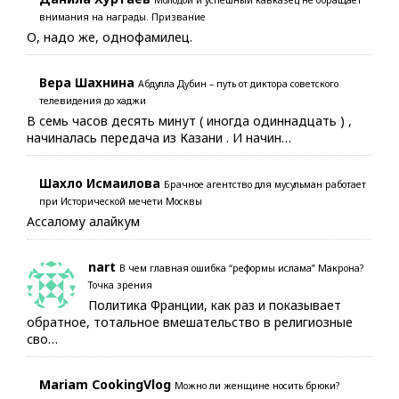
Молодой и успешный кавказец не обращает
внимания на награды. Призвание
О, надо же, однофамилец.
Вера Шахнина
Абдулла Дубин – путь от диктора советского
телевидения до хаджи
В семь часов десять минут ( иногда одиннадцать ) ,
начиналась передача из Казани . И начин…
Шахло Исмаилова
Брачное агентство для мусульман работает
при Исторической мечети Москвы
Ассалому алайкум
nart
В чем главная ошибка “реформы ислама” Макрона?
Точка зрения
Политика Франции, как раз и показывает
обратное, тотальное вмешательство в религиозные
сво…
Mariam CookingVlog
Можно ли женщине носить брюки?