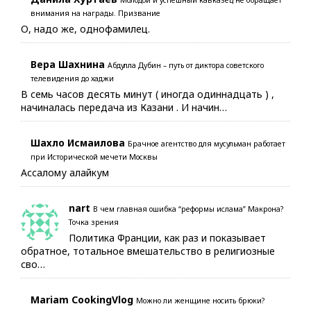
Молодой и успешный кавказец не обращает
внимания на награды. Призвание
О, надо же, однофамилец.
Вера Шахнина
Абдулла Дубин – путь от диктора советского
телевидения до хаджи
В семь часов десять минут ( иногда одиннадцать ) ,
начиналась передача из Казани . И начин…
Шахло Исмаилова
Брачное агентство для мусульман работает
при Исторической мечети Москвы
Ассалому алайкум
nart
В чем главная ошибка “реформы ислама” Макрона?
Точка зрения
Политика Франции, как раз и показывает
обратное, тотальное вмешательство в религиозные
сво…
Mariam CookingVlog
Можно ли женщине носить брюки?