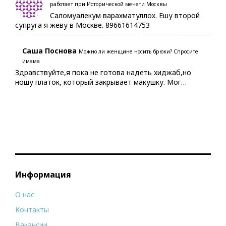
работает при Исторической мечети Москвы
Саломуалекум варахматуллох. Ешу второй
супруга я жеву в Москве. 89661614753
Саша Поснова
Можно ли женщине носить брюки? Спросите
имама
Здравствуйте,я пока не готова надеть хиджаб,но
ношу платок, который закрывает макушку. Мог…
Информация
О нас
Контакты
Вакансии