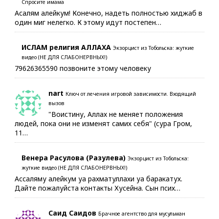
Спросите имама
Асалям алейкум! Конечно, надеть полностью хиджаб в
один миг нелегко. К этому идут постепен…
ИСЛАМ религия АЛЛАХА
Экзорцист из Тобольска: жуткие
видео (НЕ ДЛЯ СЛАБОНЕРВНЫХ!)
79626365590 позвоните этому человеку
nart
Ключ от лечения игровой зависимости. Входящий
вызов
"Воистину, Аллах не меняет положения
людей, пока они не изменят самих себя" (сура Гром,
11…
Венера Расулова (Разулева)
Экзорцист из Тобольска:
жуткие видео (НЕ ДЛЯ СЛАБОНЕРВНЫХ!)
Ассаляму алейкум уа рахматуллахи уа баракатух.
Дайте пожалуйста контакты Хусейна. Сын псих…
Саид Саидов
Брачное агентство для мусульман