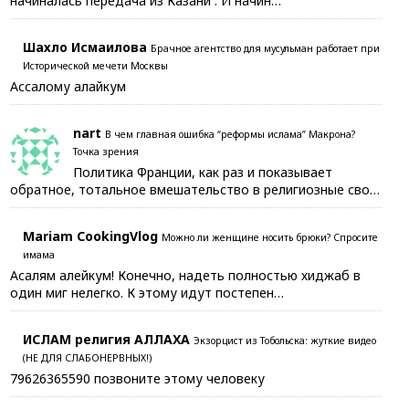
начиналась передача из Казани . И начин…
Шахло Исмаилова
Брачное агентство для мусульман работает при
Исторической мечети Москвы
Ассалому алайкум
nart
В чем главная ошибка “реформы ислама” Макрона?
Точка зрения
Политика Франции, как раз и показывает
обратное, тотальное вмешательство в религиозные сво…
Mariam CookingVlog
Можно ли женщине носить брюки? Спросите
имама
Асалям алейкум! Конечно, надеть полностью хиджаб в
один миг нелегко. К этому идут постепен…
ИСЛАМ религия АЛЛАХА
Экзорцист из Тобольска: жуткие видео
(НЕ ДЛЯ СЛАБОНЕРВНЫХ!)
79626365590 позвоните этому человеку