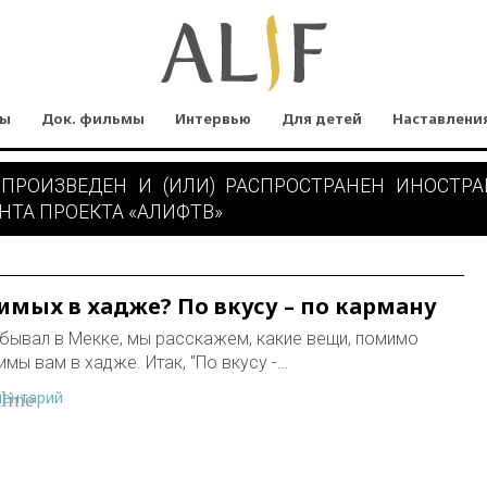
мы
Док. фильмы
Интервью
Для детей
Наставлени
 ПРОИЗВЕДЕН И (ИЛИ) РАСПРОСТРАНЕН ИНОСТР
НТА ПРОЕКТА «АЛИФТВ»
имых в хадже? По вкусу – по карману
побывал в Мекке, мы расскажем, какие вещи, помимо
мы вам в хадже. Итак, "По вкусу -…
ментарий
line