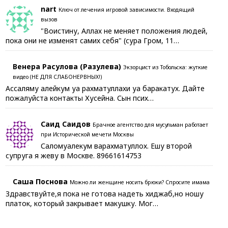
nart
Ключ от лечения игровой зависимости. Входящий
вызов
"Воистину, Аллах не меняет положения людей,
пока они не изменят самих себя" (сура Гром, 11…
Венера Расулова (Разулева)
Экзорцист из Тобольска: жуткие
видео (НЕ ДЛЯ СЛАБОНЕРВНЫХ!)
Ассаляму алейкум уа рахматуллахи уа баракатух. Дайте
пожалуйста контакты Хусейна. Сын псих…
Саид Саидов
Брачное агентство для мусульман работает
при Исторической мечети Москвы
Саломуалекум варахматуллох. Ешу второй
супруга я жеву в Москве. 89661614753
Саша Поснова
Можно ли женщине носить брюки? Спросите имама
Здравствуйте,я пока не готова надеть хиджаб,но ношу
платок, который закрывает макушку. Мог…