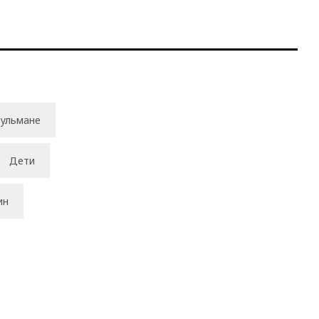
ульмане
Дети
ин