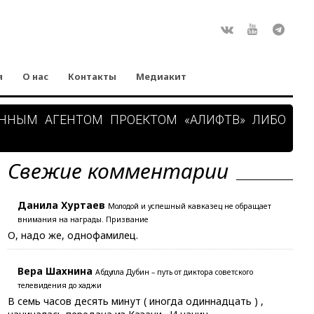
Rss
ВКонтакте
Youtube
Teleg
я
О нас
Контакты
Медиакит
АННЫМ АГЕНТОМ ПРОЕКТОМ «АЛИФТВ» ЛИБО
Свежие комментарии
Данила Хуртаев
Молодой и успешный кавказец не обращает
внимания на награды. Призвание
О, надо же, однофамилец.
Вера Шахнина
Абдулла Дубин – путь от диктора советского
телевидения до хаджи
В семь часов десять минут ( иногда одиннадцать ) ,