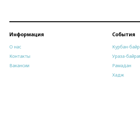
Информация
События
О нас
Курбан-бай
Контакты
Ураза-байра
Вакансии
Рамадан
Хадж