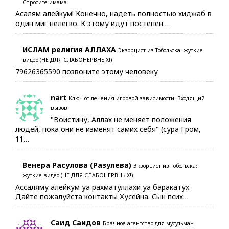
Спросите имама
Асалям алейкум! Конечно, надеть полностью хиджаб в
один миг нелегко. К этому идут постепен…
ИСЛАМ религия АЛЛАХА
Экзорцист из Тобольска: жуткие
видео (НЕ ДЛЯ СЛАБОНЕРВНЫХ!)
79626365590 позвоните этому человеку
nart
Ключ от лечения игровой зависимости. Входящий
вызов
"Воистину, Аллах не меняет положения
людей, пока они не изменят самих себя" (сура Гром,
11…
Венера Расулова (Разулева)
Экзорцист из Тобольска:
жуткие видео (НЕ ДЛЯ СЛАБОНЕРВНЫХ!)
Ассаляму алейкум уа рахматуллахи уа баракатух.
Дайте пожалуйста контакты Хусейна. Сын псих…
Саид Саидов
Брачное агентство для мусульман