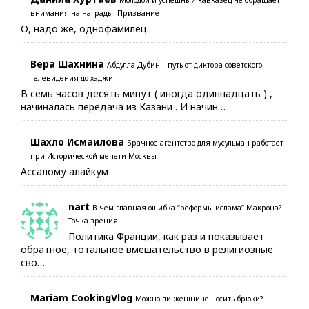
Молодой и успешный кавказец не обращает
внимания на награды. Призвание
О, надо же, однофамилец.
Вера Шахнина
Абдулла Дубин – путь от диктора советского
телевидения до хаджи
В семь часов десять минут ( иногда одиннадцать ) ,
начиналась передача из Казани . И начин…
Шахло Исмаилова
Брачное агентство для мусульман работает
при Исторической мечети Москвы
Ассалому алайкум
nart
В чем главная ошибка “реформы ислама” Макрона?
Точка зрения
Политика Франции, как раз и показывает
обратное, тотальное вмешательство в религиозные
сво…
Mariam CookingVlog
Можно ли женщине носить брюки?