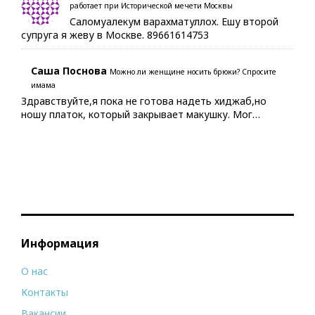
работает при Исторической мечети Москвы
Саломуалекум варахматуллох. Ешу второй
супруга я жеву в Москве. 89661614753
Саша Поснова
Можно ли женщине носить брюки? Спросите
имама
Здравствуйте,я пока не готова надеть хиджаб,но
ношу платок, который закрывает макушку. Мог…
Информация
О нас
Контакты
Вакансии