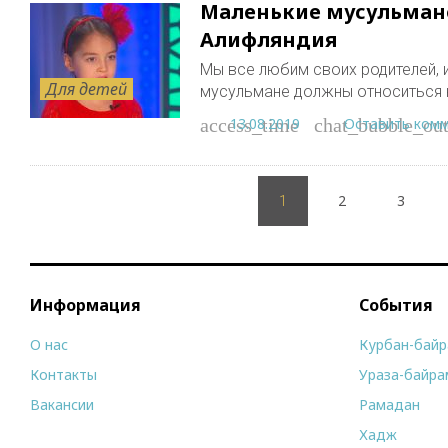
Маленькие мусульмане
Алифляндия
Мы все любим своих родителей, и
Для детей
мусульмане должны относиться 
13.08.2019
Оставить ком
access_time
chat_bubble_out
Пагинация
2
3
записей
1
Информация
События
О нас
Курбан-бай
Контакты
Ураза-байра
Вакансии
Рамадан
Хадж