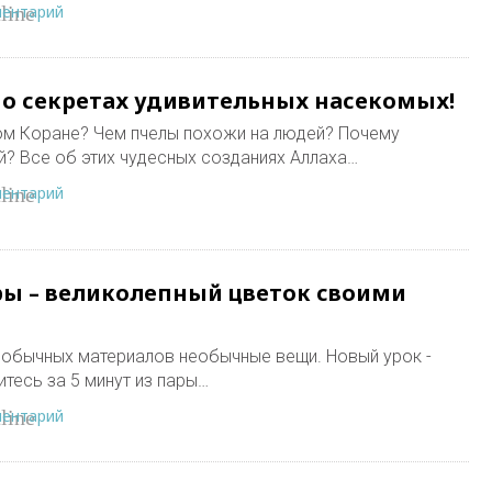
ментарий
line
 о секретах удивительных насекомых!
ном Коране? Чем пчелы похожи на людей? Почему
й? Все об этих чудесных созданиях Аллаха…
ментарий
line
ры – великолепный цветок своими
з обычных материалов необычные вещи. Новый урок -
итесь за 5 минут из пары…
ментарий
line