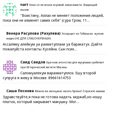
nart
Ключ от лечения игровой зависимости. Входящий
вызов
"Воистину, Аллах не меняет положения людей,
пока они не изменят самих себя" (сура Гром, 11…
Венера Расулова (Разулева)
Экзорцист из Тобольска: жуткие
видео (НЕ ДЛЯ СЛАБОНЕРВНЫХ!)
Ассаляму алейкум уа рахматуллахи уа баракатух. Дайте
пожалуйста контакты Хусейна. Сын псих…
Саид Саидов
Брачное агентство для мусульман работает
при Исторической мечети Москвы
Саломуалекум варахматуллох. Ешу второй
супруга я жеву в Москве. 89661614753
Саша Поснова
Можно ли женщине носить брюки? Спросите имама
Здравствуйте,я пока не готова надеть хиджаб,но ношу
платок, который закрывает макушку. Мог…