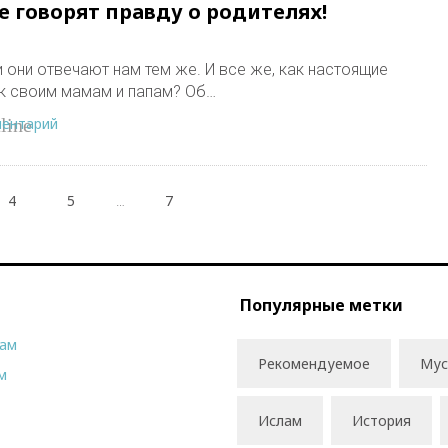
 говорят правду о родителях!
 они отвечают нам тем же. И все же, как настоящие
к своим мамам и папам? Об…
ментарий
line
4
5
7
…
Популярные метки
рам
Рекомендуемое
Мус
м
Ислам
История