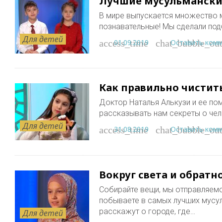
Лучшие мусульмански
В мире выпускается множество м
познавательные! Мы сделали под
Для детей
01.09.2019
Оставить ком
access_time
chat_bubble_out
Как правильно чистит
Доктор Наталья Алькузи и ее п
рассказывать нам секреты о чел
Для детей
31.08.2019
Оставить ком
access_time
chat_bubble_out
Вокруг света и обратн
Собирайте вещи, мы отправляемс
побываете в самых лучших мусу
расскажут о городе, где…
Для детей