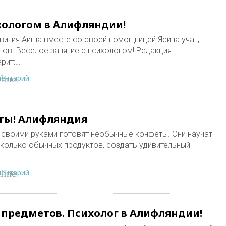
ихологом в Алифляндии!
звития Аиша вместе со своей помощницей Ясина учат,
тов. Веселое занятие с психологом! Редакция
рит:…
ментарий
line
ты! Алифляндия
своими руками готовят необычные конфеты. Они научат
есколько обычных продуктов, создать удивительный
ментарий
line
 предметов. Психолог в Алифляндии!