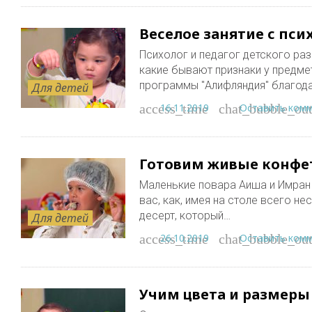
Веселое занятие с пс
Психолог и педагог детского ра
какие бывают признаки у предме
программы "Алифляндия" благода
Для детей
16.11.2019
Оставить ком
access_time
chat_bubble_out
Готовим живые конфе
Маленькие повара Аиша и Имран 
вас, как, имея на столе всего н
десерт, который…
Для детей
26.10.2019
Оставить ком
access_time
chat_bubble_out
Учим цвета и размеры