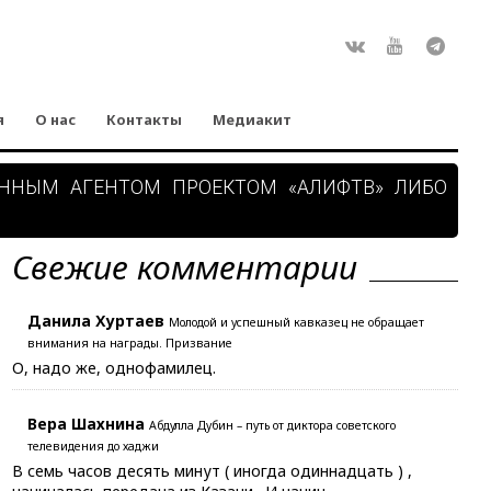
Rss
ВКонтакте
Youtube
Teleg
я
О нас
Контакты
Медиакит
АННЫМ АГЕНТОМ ПРОЕКТОМ «АЛИФТВ» ЛИБО
Свежие комментарии
Данила Хуртаев
Молодой и успешный кавказец не обращает
внимания на награды. Призвание
О, надо же, однофамилец.
Вера Шахнина
Абдулла Дубин – путь от диктора советского
телевидения до хаджи
В семь часов десять минут ( иногда одиннадцать ) ,