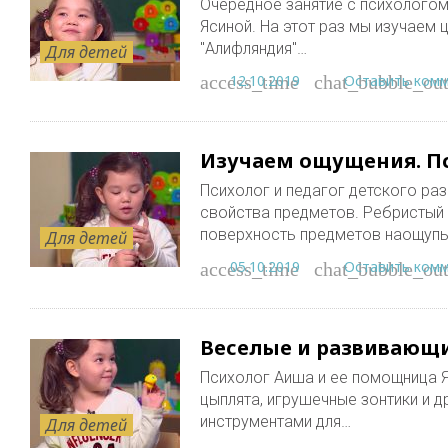
Очередное занятие с психологом
Ясиной. На этот раз мы изучаем
"Алифляндия"…
Для детей
12.10.2019
Оставить ком
access_time
chat_bubble_out
Изучаем ощущения. Пс
Психолог и педагог детского ра
свойства предметов. Ребристый 
поверхность предметов наощупь
Для детей
05.10.2019
Оставить ком
access_time
chat_bubble_out
Веселые и развивающи
Психолог Аиша и ее помощница Я
цыплята, игрушечные зонтики и 
инструментами для…
Для детей