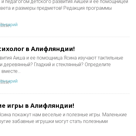
 и педагогом детского развития Аишей и ее помощницей
 цвета и размеры предметов! Редакция программы
ментарий
line
ихолог в Алифляндии!
звития Аиша и ее помощница Ясина изучают тактильные
и деревянный? Гладкий и стеклянный? Определите
 вместе…
ментарий
line
е игры в Алифляндии!
сина покажут нам веселые и полезные игры. Маленькие
другие забавные игрушки могут стать полезными