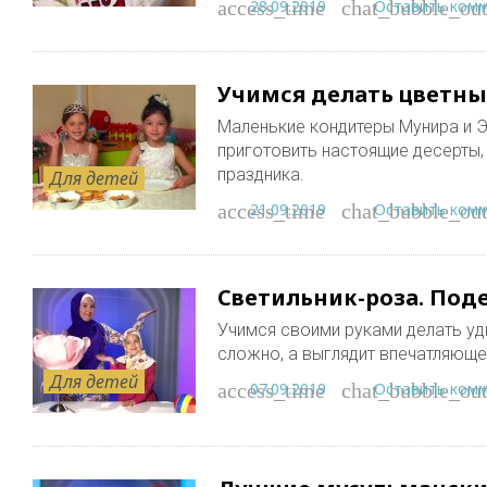
28.09.2019
Оставить ком
access_time
chat_bubble_out
Учимся делать цветн
Маленькие кондитеры Мунира и Эл
приготовить настоящие десерты,
праздника.
Для детей
21.09.2019
Оставить ком
access_time
chat_bubble_out
Светильник-роза. Под
Учимся своими руками делать уд
сложно, а выглядит впечатляюще.
Для детей
07.09.2019
Оставить ком
access_time
chat_bubble_out