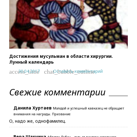
Достижения мусульман в области хирургии.
Лунный календарь
30.04.2017
Оставить комментарий
access_time
chat_bubble_outline
Свежие комментарии
Данила Хуртаев
Молодой и успешный кавказец не обращает
внимания на награды. Призвание
О, надо же, однофамилец.
Вера Шахнина
Абдулла Дубин – путь от диктора советского