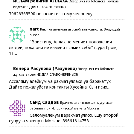
ИСЛАМ религия АЛЛАХА
Экзорцист из Тобольска: жуткие
видео (НЕ ДЛЯ СЛАБОНЕРВНЫХ!)
79626365590 позвоните этому человеку
nart
Ключ от лечения игровой зависимости. Входящий
вызов
"Воистину, Аллах не меняет положения
людей, пока они не изменят самих себя" (сура Гром,
11…
Венера Расулова (Разулева)
Экзорцист из Тобольска:
жуткие видео (НЕ ДЛЯ СЛАБОНЕРВНЫХ!)
Ассаляму алейкум уа рахматуллахи уа баракатух.
Дайте пожалуйста контакты Хусейна. Сын псих…
Саид Саидов
Брачное агентство для мусульман
работает при Исторической мечети Москвы
Саломуалекум варахматуллох. Ешу второй
супруга я жеву в Москве. 89661614753