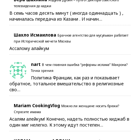
телевидения до хаджи
В семь часов десять минут ( иногда одиннадцать ) ,
начиналась передача из Казани . И начин…
Шахло Исмаилова
Брачное агентство для мусульман работает
при Исторической мечети Москвы
Ассалому алайкум
nart
В чем главная ошибка “реформы ислама” Макрона?
Точка зрения
Политика Франции, как раз и показывает
обратное, тотальное вмешательство в религиозные
сво…
Mariam CookingVlog
Можно ли женщине носить брюки?
Спросите имама
Асалям алейкум! Конечно, надеть полностью хиджаб в
один миг нелегко. К этому идут постепен…