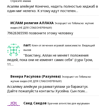
Спросите имама
Асалям алейкум! Конечно, надеть полностью хиджаб в
один миг нелегко. К этому идут постепен…
ИСЛАМ религия АЛЛАХА
Экзорцист из Тобольска: жуткие
видео (НЕ ДЛЯ СЛАБОНЕРВНЫХ!)
79626365590 позвоните этому человеку
nart
Ключ от лечения игровой зависимости. Входящий
вызов
"Воистину, Аллах не меняет положения
людей, пока они не изменят самих себя" (сура Гром,
11…
Венера Расулова (Разулева)
Экзорцист из Тобольска:
жуткие видео (НЕ ДЛЯ СЛАБОНЕРВНЫХ!)
Ассаляму алейкум уа рахматуллахи уа баракатух.
Дайте пожалуйста контакты Хусейна. Сын псих…
Саид Саидов
Брачное агентство для мусульман