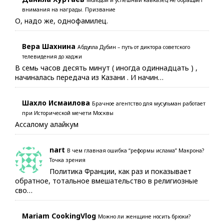
Молодой и успешный кавказец не обращает
внимания на награды. Призвание
О, надо же, однофамилец.
Вера Шахнина
Абдулла Дубин – путь от диктора советского
телевидения до хаджи
В семь часов десять минут ( иногда одиннадцать ) ,
начиналась передача из Казани . И начин…
Шахло Исмаилова
Брачное агентство для мусульман работает
при Исторической мечети Москвы
Ассалому алайкум
nart
В чем главная ошибка “реформы ислама” Макрона?
Точка зрения
Политика Франции, как раз и показывает
обратное, тотальное вмешательство в религиозные
сво…
Mariam CookingVlog
Можно ли женщине носить брюки?