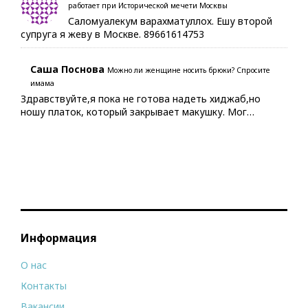
работает при Исторической мечети Москвы
Саломуалекум варахматуллох. Ешу второй
супруга я жеву в Москве. 89661614753
Саша Поснова
Можно ли женщине носить брюки? Спросите
имама
Здравствуйте,я пока не готова надеть хиджаб,но
ношу платок, который закрывает макушку. Мог…
Информация
О нас
Контакты
Вакансии