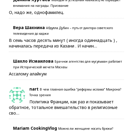
Молодой и успешный кавказец не обращает
внимания на награды. Призвание
О, надо же, однофамилец.
Вера Шахнина
Абдулла Дубин – путь от диктора советского
телевидения до хаджи
В семь часов десять минут ( иногда одиннадцать ) ,
начиналась передача из Казани . И начин…
Шахло Исмаилова
Брачное агентство для мусульман работает
при Исторической мечети Москвы
Ассалому алайкум
nart
В чем главная ошибка “реформы ислама” Макрона?
Точка зрения
Политика Франции, как раз и показывает
обратное, тотальное вмешательство в религиозные
сво…
Mariam CookingVlog
Можно ли женщине носить брюки?