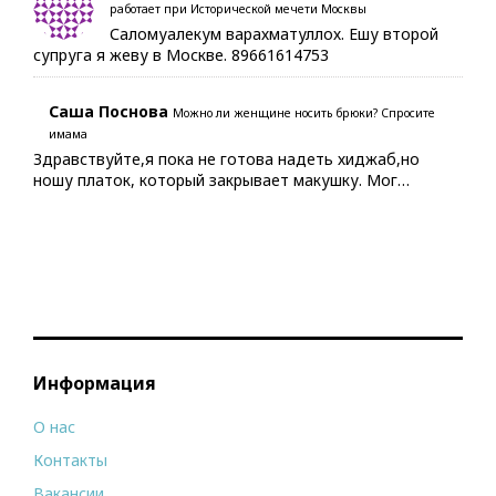
работает при Исторической мечети Москвы
Саломуалекум варахматуллох. Ешу второй
супруга я жеву в Москве. 89661614753
Саша Поснова
Можно ли женщине носить брюки? Спросите
имама
Здравствуйте,я пока не готова надеть хиджаб,но
ношу платок, который закрывает макушку. Мог…
Информация
О нас
Контакты
Вакансии