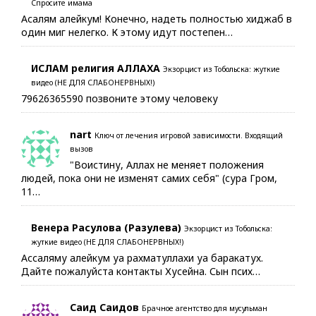
Спросите имама
Асалям алейкум! Конечно, надеть полностью хиджаб в
один миг нелегко. К этому идут постепен…
ИСЛАМ религия АЛЛАХА
Экзорцист из Тобольска: жуткие
видео (НЕ ДЛЯ СЛАБОНЕРВНЫХ!)
79626365590 позвоните этому человеку
nart
Ключ от лечения игровой зависимости. Входящий
вызов
"Воистину, Аллах не меняет положения
людей, пока они не изменят самих себя" (сура Гром,
11…
Венера Расулова (Разулева)
Экзорцист из Тобольска:
жуткие видео (НЕ ДЛЯ СЛАБОНЕРВНЫХ!)
Ассаляму алейкум уа рахматуллахи уа баракатух.
Дайте пожалуйста контакты Хусейна. Сын псих…
Саид Саидов
Брачное агентство для мусульман