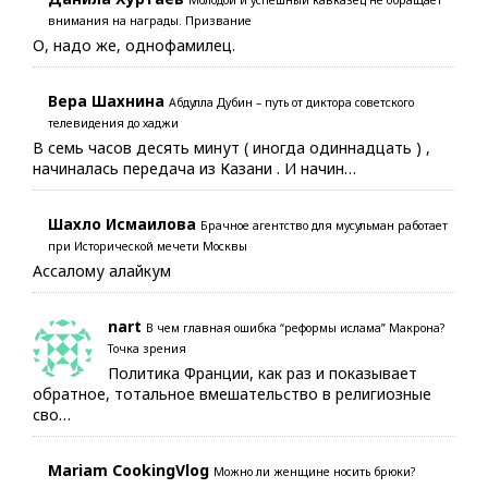
Молодой и успешный кавказец не обращает
внимания на награды. Призвание
О, надо же, однофамилец.
Вера Шахнина
Абдулла Дубин – путь от диктора советского
телевидения до хаджи
В семь часов десять минут ( иногда одиннадцать ) ,
начиналась передача из Казани . И начин…
Шахло Исмаилова
Брачное агентство для мусульман работает
при Исторической мечети Москвы
Ассалому алайкум
nart
В чем главная ошибка “реформы ислама” Макрона?
Точка зрения
Политика Франции, как раз и показывает
обратное, тотальное вмешательство в религиозные
сво…
Mariam CookingVlog
Можно ли женщине носить брюки?