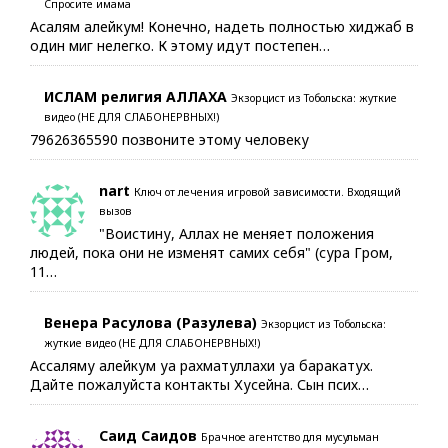
Спросите имама
Асалям алейкум! Конечно, надеть полностью хиджаб в
один миг нелегко. К этому идут постепен…
ИСЛАМ религия АЛЛАХА
Экзорцист из Тобольска: жуткие
видео (НЕ ДЛЯ СЛАБОНЕРВНЫХ!)
79626365590 позвоните этому человеку
nart
Ключ от лечения игровой зависимости. Входящий
вызов
"Воистину, Аллах не меняет положения
людей, пока они не изменят самих себя" (сура Гром,
11…
Венера Расулова (Разулева)
Экзорцист из Тобольска:
жуткие видео (НЕ ДЛЯ СЛАБОНЕРВНЫХ!)
Ассаляму алейкум уа рахматуллахи уа баракатух.
Дайте пожалуйста контакты Хусейна. Сын псих…
Саид Саидов
Брачное агентство для мусульман