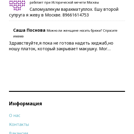
работает при Исторической мечети Москвы
Саломуалекум варахматуллох. Ешу второй
супруга я жеву в Москве. 89661614753
Саша Поснова
Можно ли женщине носить брюки? Спросите
имама
Здравствуйте,я пока не готова надеть хиджаб,но
ношу платок, который закрывает макушку. Мог…
Информация
О нас
Контакты
Вакансии