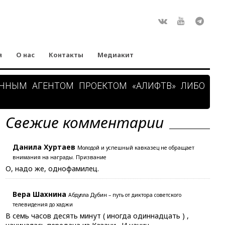
Rss
ВКонтакте
Youtube
Teleg
я
О нас
Контакты
Медиакит
АННЫМ АГЕНТОМ ПРОЕКТОМ «АЛИФТВ» ЛИБО
Свежие комментарии
Данила Хуртаев
Молодой и успешный кавказец не обращает
внимания на награды. Призвание
О, надо же, однофамилец.
Вера Шахнина
Абдулла Дубин – путь от диктора советского
телевидения до хаджи
В семь часов десять минут ( иногда одиннадцать ) ,