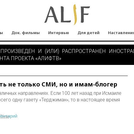
мы
Док. фильмы
Интервью
Для детей
Наставлени
 ПРОИЗВЕДЕН И (ИЛИ) РАСПРОСТРАНЕН ИНОСТР
НТА ПРОЕКТА «АЛИФТВ»
ть не только СМИ, но и имам-блогер
личных направлениях. Если 100 лет назад при Исмаиле
сего одну газету «Терджиман», то в настоящее время
ментарий
line