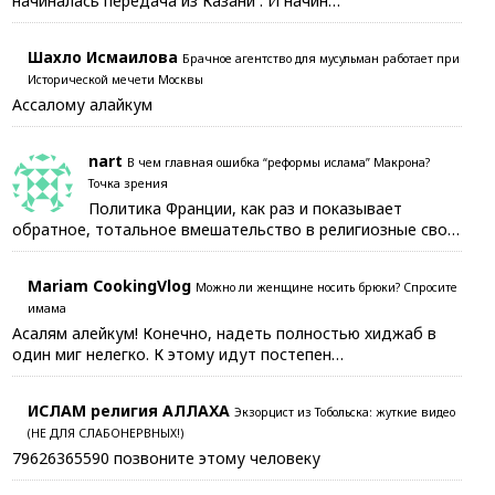
начиналась передача из Казани . И начин…
Шахло Исмаилова
Брачное агентство для мусульман работает при
Исторической мечети Москвы
Ассалому алайкум
nart
В чем главная ошибка “реформы ислама” Макрона?
Точка зрения
Политика Франции, как раз и показывает
обратное, тотальное вмешательство в религиозные сво…
Mariam CookingVlog
Можно ли женщине носить брюки? Спросите
имама
Асалям алейкум! Конечно, надеть полностью хиджаб в
один миг нелегко. К этому идут постепен…
ИСЛАМ религия АЛЛАХА
Экзорцист из Тобольска: жуткие видео
(НЕ ДЛЯ СЛАБОНЕРВНЫХ!)
79626365590 позвоните этому человеку