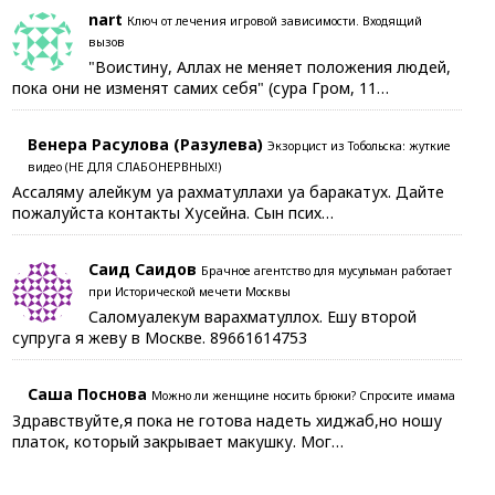
nart
Ключ от лечения игровой зависимости. Входящий
вызов
"Воистину, Аллах не меняет положения людей,
пока они не изменят самих себя" (сура Гром, 11…
Венера Расулова (Разулева)
Экзорцист из Тобольска: жуткие
видео (НЕ ДЛЯ СЛАБОНЕРВНЫХ!)
Ассаляму алейкум уа рахматуллахи уа баракатух. Дайте
пожалуйста контакты Хусейна. Сын псих…
Саид Саидов
Брачное агентство для мусульман работает
при Исторической мечети Москвы
Саломуалекум варахматуллох. Ешу второй
супруга я жеву в Москве. 89661614753
Саша Поснова
Можно ли женщине носить брюки? Спросите имама
Здравствуйте,я пока не готова надеть хиджаб,но ношу
платок, который закрывает макушку. Мог…