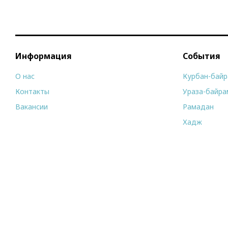
Информация
События
О нас
Курбан-бай
Контакты
Ураза-байра
Вакансии
Рамадан
Хадж