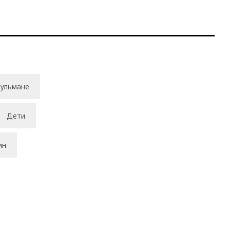
ульмане
Дети
ин