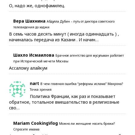
О, надо же, однофамилец.
Вера Шахнина
Абдулла Дубин – путь от диктора советского
телевидения до хаджи
В семь часов десять минут ( иногда одиннадцать ) ,
начиналась передача из Казани . И начин…
Шахло Исмаилова
Брачное агентство для мусульман работает
при Исторической мечети Москвы
Ассалому алайкум
nart
В чем главная ошибка “реформы ислама” Макрона?
Точка зрения
Политика Франции, как раз и показывает
обратное, тотальное вмешательство в религиозные
сво…
Mariam CookingVlog
Можно ли женщине носить брюки?
Спросите имама