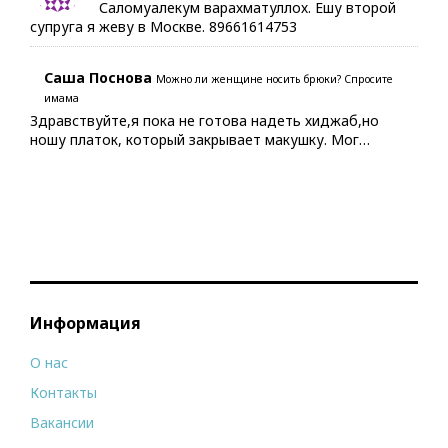
Саломуалекум варахматуллох. Ешу второй
супруга я жеву в Москве. 89661614753
Саша Поснова
Можно ли женщине носить брюки? Спросите
имама
Здравствуйте,я пока не готова надеть хиджаб,но
ношу платок, который закрывает макушку. Мог…
Информация
О нас
Контакты
Вакансии