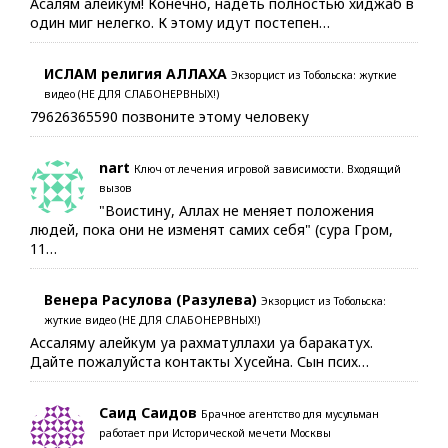
Асалям алейкум! Конечно, надеть полностью хиджаб в
один миг нелегко. К этому идут постепен…
ИСЛАМ религия АЛЛАХА
Экзорцист из Тобольска: жуткие
видео (НЕ ДЛЯ СЛАБОНЕРВНЫХ!)
79626365590 позвоните этому человеку
nart
Ключ от лечения игровой зависимости. Входящий
вызов
"Воистину, Аллах не меняет положения
людей, пока они не изменят самих себя" (сура Гром,
11…
Венера Расулова (Разулева)
Экзорцист из Тобольска:
жуткие видео (НЕ ДЛЯ СЛАБОНЕРВНЫХ!)
Ассаляму алейкум уа рахматуллахи уа баракатух.
Дайте пожалуйста контакты Хусейна. Сын псих…
Саид Саидов
Брачное агентство для мусульман
работает при Исторической мечети Москвы