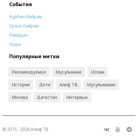
События
Курбан-байрам
Ураза-байрам
Рамадан
Хадж
Популярные метки
Рекомендуемое
Мусульмане
Ислам
История
Дети
Алиф ТВ
Мусульманин
Москва
Дагестан
Интервью
© 2015 - 2026 Алиф ТВ
R
ВКонтакте
Youtube
Tel