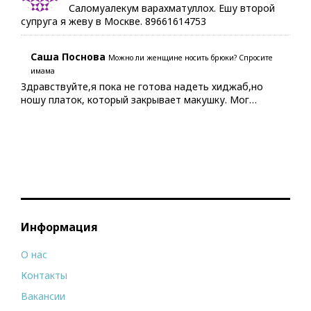
Саломуалекум варахматуллох. Ешу второй
супруга я жеву в Москве. 89661614753
Саша Поснова
Можно ли женщине носить брюки? Спросите
имама
Здравствуйте,я пока не готова надеть хиджаб,но
ношу платок, который закрывает макушку. Мог…
Информация
О нас
Контакты
Вакансии