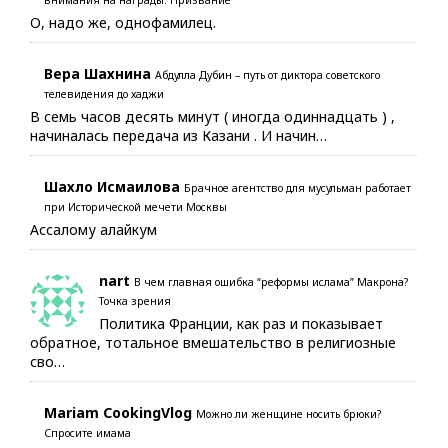
внимания на награды. Призвание
О, надо же, однофамилец.
Вера Шахнина
Абдулла Дубин – путь от диктора советского
телевидения до хаджи
В семь часов десять минут ( иногда одиннадцать ) ,
начиналась передача из Казани . И начин…
Шахло Исмаилова
Брачное агентство для мусульман работает
при Исторической мечети Москвы
Ассалому алайкум
nart
В чем главная ошибка “реформы ислама” Макрона?
Точка зрения
Политика Франции, как раз и показывает
обратное, тотальное вмешательство в религиозные
сво…
Mariam CookingVlog
Можно ли женщине носить брюки?
Спросите имама