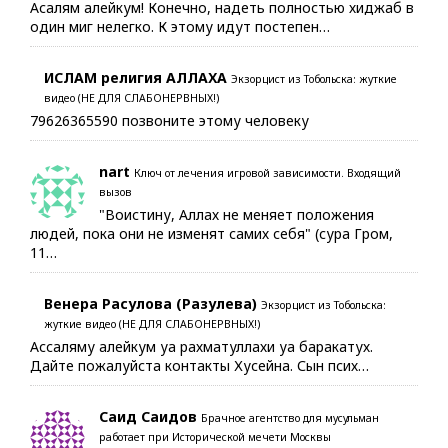
Асалям алейкум! Конечно, надеть полностью хиджаб в
один миг нелегко. К этому идут постепен…
ИСЛАМ религия АЛЛАХА
Экзорцист из Тобольска: жуткие
видео (НЕ ДЛЯ СЛАБОНЕРВНЫХ!)
79626365590 позвоните этому человеку
nart
Ключ от лечения игровой зависимости. Входящий
вызов
"Воистину, Аллах не меняет положения
людей, пока они не изменят самих себя" (сура Гром,
11…
Венера Расулова (Разулева)
Экзорцист из Тобольска:
жуткие видео (НЕ ДЛЯ СЛАБОНЕРВНЫХ!)
Ассаляму алейкум уа рахматуллахи уа баракатух.
Дайте пожалуйста контакты Хусейна. Сын псих…
Саид Саидов
Брачное агентство для мусульман
работает при Исторической мечети Москвы