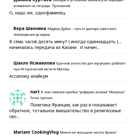
Молодой и успешный кавказец не обращает
внимания на награды. Призвание
О, надо же, однофамилец.
Вера Шахнина
Абдулла Дубин – путь от диктора советского
телевидения до хаджи
В семь часов десять минут ( иногда одиннадцать ) ,
начиналась передача из Казани . И начин…
Шахло Исмаилова
Брачное агентство для мусульман работает
при Исторической мечети Москвы
Ассалому алайкум
nart
В чем главная ошибка “реформы ислама” Макрона?
Точка зрения
Политика Франции, как раз и показывает
обратное, тотальное вмешательство в религиозные
сво…
Mariam CookingVlog
Можно ли женщине носить брюки?