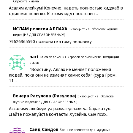
Спросите имама
Асалям алейкум! Конечно, надеть полностью хиджаб в
один миг нелегко. К этому идут постепен…
ИСЛАМ религия АЛЛАХА
Экзорцист из Тобольска: жуткие
видео (НЕ ДЛЯ СЛАБОНЕРВНЫХ!)
79626365590 позвоните этому человеку
nart
Ключ от лечения игровой зависимости. Входящий
вызов
"Воистину, Аллах не меняет положения
людей, пока они не изменят самих себя" (сура Гром,
11…
Венера Расулова (Разулева)
Экзорцист из Тобольска:
жуткие видео (НЕ ДЛЯ СЛАБОНЕРВНЫХ!)
Ассаляму алейкум уа рахматуллахи уа баракатух.
Дайте пожалуйста контакты Хусейна. Сын псих…
Саид Саидов
Брачное агентство для мусульман