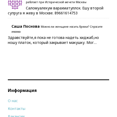
работает при Исторической мечети Москвы
Саломуалекум варахматуллох. Ешу второй
супруга я жеву в Москве. 89661614753
Саша Поснова
Можно ли женщине носить брюки? Спросите
имама
Здравствуйте,я пока не готова надеть хиджаб,но
ношу платок, который закрывает макушку. Мог…
Информация
О нас
Контакты
Вакансии