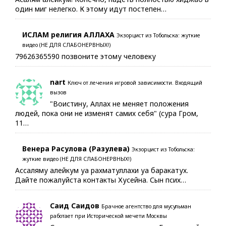
один миг нелегко. К этому идут постепен…
ИСЛАМ религия АЛЛАХА
Экзорцист из Тобольска: жуткие
видео (НЕ ДЛЯ СЛАБОНЕРВНЫХ!)
79626365590 позвоните этому человеку
nart
Ключ от лечения игровой зависимости. Входящий
вызов
"Воистину, Аллах не меняет положения
людей, пока они не изменят самих себя" (сура Гром,
11…
Венера Расулова (Разулева)
Экзорцист из Тобольска:
жуткие видео (НЕ ДЛЯ СЛАБОНЕРВНЫХ!)
Ассаляму алейкум уа рахматуллахи уа баракатух.
Дайте пожалуйста контакты Хусейна. Сын псих…
Саид Саидов
Брачное агентство для мусульман
работает при Исторической мечети Москвы