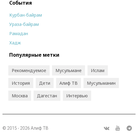
События
Курбан-байрам
Ураза-байрам
Рамадан
Хадж
Популярные метки
Рекомендуемое
Мусульмане
Ислам
История
Дети
Алиф ТВ
Мусульманин
Москва
Дагестан
Интервью
© 2015 - 2026 Алиф ТВ
R
ВКонтакте
Youtube
Tel