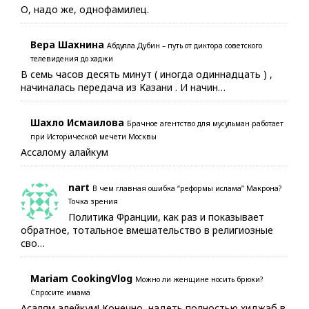
О, надо же, однофамилец.
Вера Шахнина
Абдулла Дубин – путь от диктора советского
телевидения до хаджи
В семь часов десять минут ( иногда одиннадцать ) ,
начиналась передача из Казани . И начин…
Шахло Исмаилова
Брачное агентство для мусульман работает
при Исторической мечети Москвы
Ассалому алайкум
nart
В чем главная ошибка “реформы ислама” Макрона?
Точка зрения
Политика Франции, как раз и показывает
обратное, тотальное вмешательство в религиозные
сво…
Mariam CookingVlog
Можно ли женщине носить брюки?
Спросите имама
Асалям алейкум! Конечно, надеть полностью хиджаб в