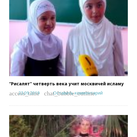
“Рисалят” четверть века учит москвичей исламу
23.09.2019
Оставить комментарий
access_time
chat_bubble_outline