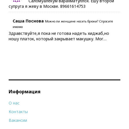
Саломуалекум варахматуллох. Ешу второй
супруга я жеву в Москве. 89661614753
Саша Поснова
Можно ли женщине носить брюки? Спросите
имама
Здравствуйте,я пока не готова надеть хиджаб,но
ношу платок, который закрывает макушку. Мог…
Информация
О нас
Контакты
Вакансии