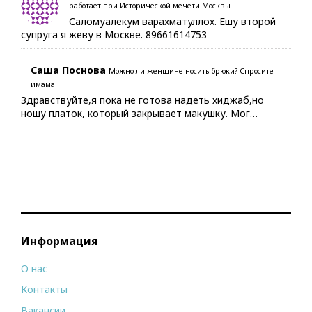
работает при Исторической мечети Москвы
Саломуалекум варахматуллох. Ешу второй
супруга я жеву в Москве. 89661614753
Саша Поснова
Можно ли женщине носить брюки? Спросите
имама
Здравствуйте,я пока не готова надеть хиджаб,но
ношу платок, который закрывает макушку. Мог…
Информация
О нас
Контакты
Вакансии