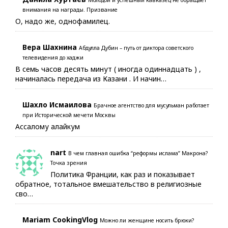
Молодой и успешный кавказец не обращает
внимания на награды. Призвание
О, надо же, однофамилец.
Вера Шахнина
Абдулла Дубин – путь от диктора советского
телевидения до хаджи
В семь часов десять минут ( иногда одиннадцать ) ,
начиналась передача из Казани . И начин…
Шахло Исмаилова
Брачное агентство для мусульман работает
при Исторической мечети Москвы
Ассалому алайкум
nart
В чем главная ошибка “реформы ислама” Макрона?
Точка зрения
Политика Франции, как раз и показывает
обратное, тотальное вмешательство в религиозные
сво…
Mariam CookingVlog
Можно ли женщине носить брюки?