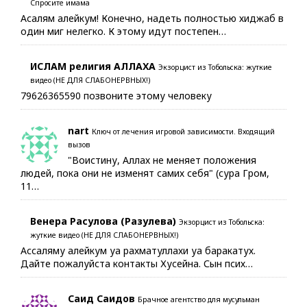
Спросите имама
Асалям алейкум! Конечно, надеть полностью хиджаб в
один миг нелегко. К этому идут постепен…
ИСЛАМ религия АЛЛАХА
Экзорцист из Тобольска: жуткие
видео (НЕ ДЛЯ СЛАБОНЕРВНЫХ!)
79626365590 позвоните этому человеку
nart
Ключ от лечения игровой зависимости. Входящий
вызов
"Воистину, Аллах не меняет положения
людей, пока они не изменят самих себя" (сура Гром,
11…
Венера Расулова (Разулева)
Экзорцист из Тобольска:
жуткие видео (НЕ ДЛЯ СЛАБОНЕРВНЫХ!)
Ассаляму алейкум уа рахматуллахи уа баракатух.
Дайте пожалуйста контакты Хусейна. Сын псих…
Саид Саидов
Брачное агентство для мусульман