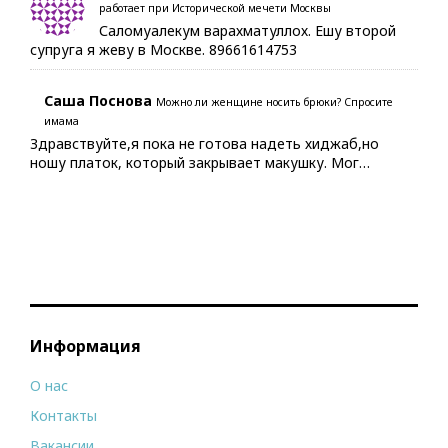
работает при Исторической мечети Москвы
Саломуалекум варахматуллох. Ешу второй
супруга я жеву в Москве. 89661614753
Саша Поснова
Можно ли женщине носить брюки? Спросите
имама
Здравствуйте,я пока не готова надеть хиджаб,но
ношу платок, который закрывает макушку. Мог…
Информация
О нас
Контакты
Вакансии