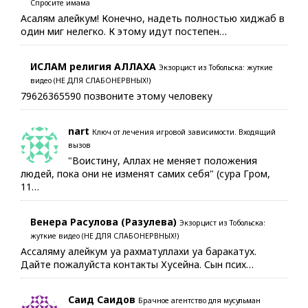
Спросите имама
Асалям алейкум! Конечно, надеть полностью хиджаб в
один миг нелегко. К этому идут постепен…
ИСЛАМ религия АЛЛАХА
Экзорцист из Тобольска: жуткие
видео (НЕ ДЛЯ СЛАБОНЕРВНЫХ!)
79626365590 позвоните этому человеку
nart
Ключ от лечения игровой зависимости. Входящий
вызов
"Воистину, Аллах не меняет положения
людей, пока они не изменят самих себя" (сура Гром,
11…
Венера Расулова (Разулева)
Экзорцист из Тобольска:
жуткие видео (НЕ ДЛЯ СЛАБОНЕРВНЫХ!)
Ассаляму алейкум уа рахматуллахи уа баракатух.
Дайте пожалуйста контакты Хусейна. Сын псих…
Саид Саидов
Брачное агентство для мусульман