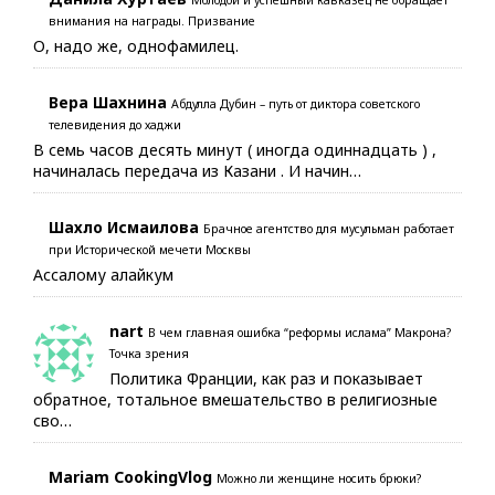
Молодой и успешный кавказец не обращает
внимания на награды. Призвание
О, надо же, однофамилец.
Вера Шахнина
Абдулла Дубин – путь от диктора советского
телевидения до хаджи
В семь часов десять минут ( иногда одиннадцать ) ,
начиналась передача из Казани . И начин…
Шахло Исмаилова
Брачное агентство для мусульман работает
при Исторической мечети Москвы
Ассалому алайкум
nart
В чем главная ошибка “реформы ислама” Макрона?
Точка зрения
Политика Франции, как раз и показывает
обратное, тотальное вмешательство в религиозные
сво…
Mariam CookingVlog
Можно ли женщине носить брюки?