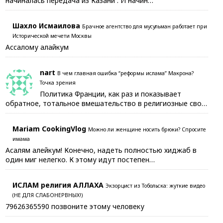
начиналась передача из Казани . И начин…
Шахло Исмаилова
Брачное агентство для мусульман работает при
Исторической мечети Москвы
Ассалому алайкум
nart
В чем главная ошибка “реформы ислама” Макрона?
Точка зрения
Политика Франции, как раз и показывает
обратное, тотальное вмешательство в религиозные сво…
Mariam CookingVlog
Можно ли женщине носить брюки? Спросите
имама
Асалям алейкум! Конечно, надеть полностью хиджаб в
один миг нелегко. К этому идут постепен…
ИСЛАМ религия АЛЛАХА
Экзорцист из Тобольска: жуткие видео
(НЕ ДЛЯ СЛАБОНЕРВНЫХ!)
79626365590 позвоните этому человеку