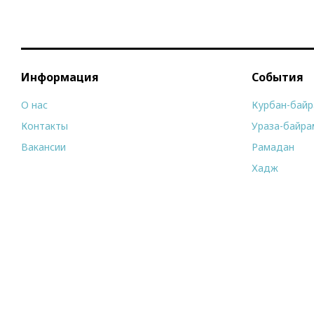
Информация
События
О нас
Курбан-бай
Контакты
Ураза-байра
Вакансии
Рамадан
Хадж