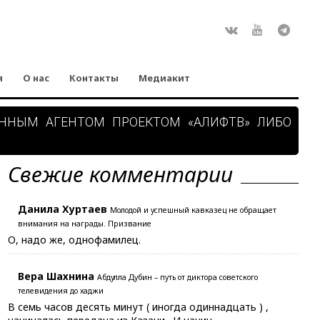
Rss
ВКонтакте
Youtube
Teleg
я
О нас
Контакты
Медиакит
АННЫМ АГЕНТОМ ПРОЕКТОМ «АЛИФТВ» ЛИБО
Свежие комментарии
Данила Хуртаев
Молодой и успешный кавказец не обращает
внимания на награды. Призвание
О, надо же, однофамилец.
Вера Шахнина
Абдулла Дубин – путь от диктора советского
телевидения до хаджи
В семь часов десять минут ( иногда одиннадцать ) ,