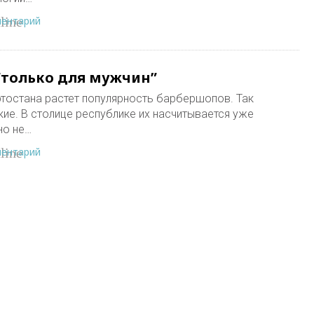
ментарий
line
“только для мужчин”
ртостана растет популярность барбершопов. Так
е. В столице республике их насчитывается уже
но не…
ментарий
line