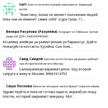
nart
Ключ от лечения игровой зависимости. Входящий
вызов
"Воистину, Аллах не меняет положения людей,
пока они не изменят самих себя" (сура Гром, 11…
Венера Расулова (Разулева)
Экзорцист из Тобольска: жуткие
видео (НЕ ДЛЯ СЛАБОНЕРВНЫХ!)
Ассаляму алейкум уа рахматуллахи уа баракатух. Дайте
пожалуйста контакты Хусейна. Сын псих…
Саид Саидов
Брачное агентство для мусульман работает
при Исторической мечети Москвы
Саломуалекум варахматуллох. Ешу второй
супруга я жеву в Москве. 89661614753
Саша Поснова
Можно ли женщине носить брюки? Спросите имама
Здравствуйте,я пока не готова надеть хиджаб,но ношу
платок, который закрывает макушку. Мог…