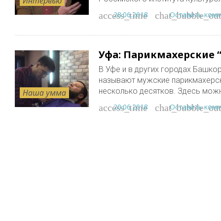
Интервью
28.06.2018
Оставить ком
access_time
chat_bubble_out
Уфа: Парикмахерские 
В Уфе и в других городах Башко
называют мужские парикмахерски
несколько десятков. Здесь мож
Наша умма
20.06.2018
Оставить ком
access_time
chat_bubble_out