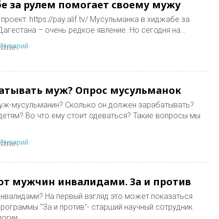
е за рулем помогает своему мужу
роект: https://pay.alif.tv/ Мусульманка в хиджабе за
Дагестана – очень редкое явление. Но сегодня на…
ментарий
line
атывать муж? Опрос мусульманок
уж-мусульманин? Сколько он должен зарабатывать?
 детям? Во что ему стоит одеваться? Такие вопросы мы
ментарий
line
т мужчин инвалидами. За и против
нвалидами? На первый взгляд это может показаться
программы "За и против"- старший научный сотрудник
логии…