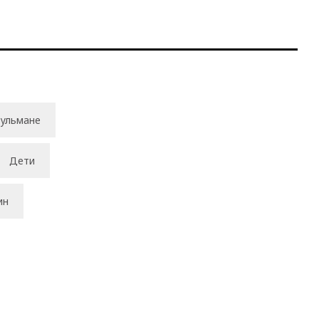
ульмане
Дети
ин