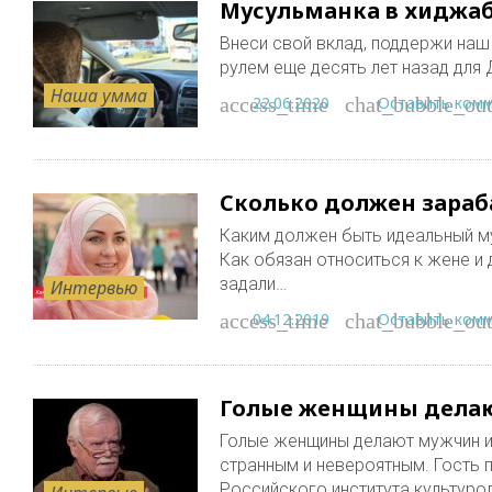
Мусульманка в хиджаб
Внеси свой вклад, поддержи наш п
рулем еще десять лет назад для 
Наша умма
22.06.2020
Оставить ком
access_time
chat_bubble_out
Сколько должен зараб
Каким должен быть идеальный м
Как обязан относиться к жене и
задали…
Интервью
04.12.2019
Оставить ком
access_time
chat_bubble_out
Голые женщины делаю
Голые женщины делают мужчин и
странным и невероятным. Гость 
Российского института культуро