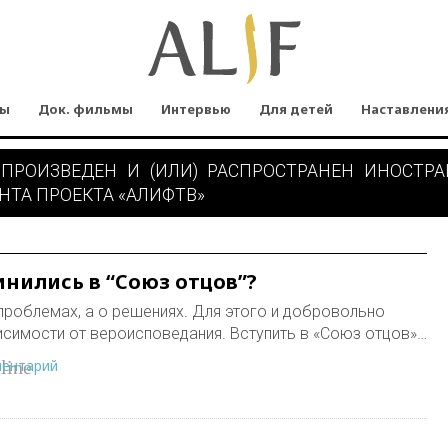
мы
Док. фильмы
Интервью
Для детей
Наставлени
 ПРОИЗВЕДЕН И (ИЛИ) РАСПРОСТРАНЕН ИНОСТР
НТА ПРОЕКТА «АЛИФТВ»
нились в “Союз отцов”?
 проблемах, а о решениях. Для этого и добровольно
симости от вероисповедания. Вступить в «Союз отцов»…
ментарий
line