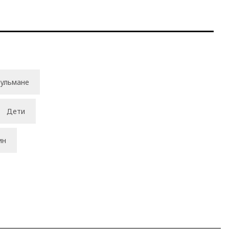
ульмане
Дети
ин