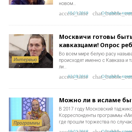
новом…
15.01.2019
Оставить ком
access_time
chat_bubble_out
Москвичи готовы быт
кавказцами! Опрос ре
Во всем мире белую расу называ
Интервью
происходят именно с Кавказа и т
ли…
03.08.2018
Оставить ком
access_time
chat_bubble_out
Можно ли в исламе бы
В 2017 году Московский таджикск
Корреспонденты программы «Мир
где прошли торжества по случа
Программы
19.01.2018
Оставить ком
access_time
chat_bubble_out