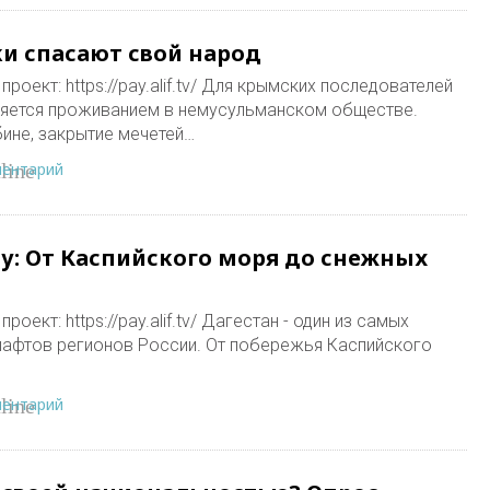
и спасают свой народ
роект: https://pay.alif.tv/ Для крымских последователей
няется проживанием в немусульманском обществе.
бине, закрытие мечетей…
ментарий
line
ну: От Каспийского моря до снежных
оект: https://pay.alif.tv/ Дагестан - один из самых
афтов регионов России. От побережья Каспийского
ментарий
line