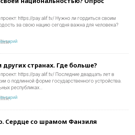
 своей национальностью? Опрос
роект: https://pay.alif.tv/ Нужно ли гордиться своим
рдость за свою нацию сегодня важна для человека?
ментарий
line
 других странах. Где больше?
оект: https://pay.alif.tv/ Последние двадцать лет в
ии о подлинной форме государственного устройства.
льных республиках…
ментарий
line
. Сердце со шрамом Фанзиля