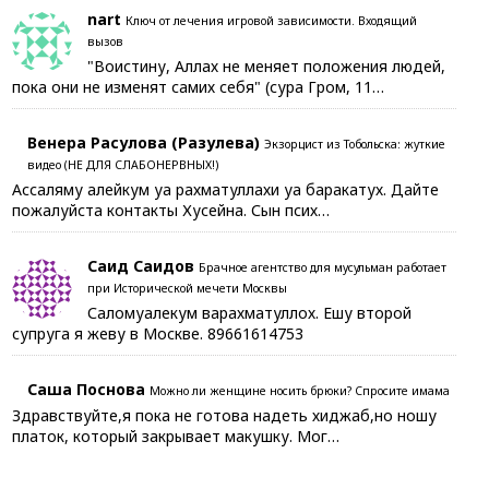
nart
Ключ от лечения игровой зависимости. Входящий
вызов
"Воистину, Аллах не меняет положения людей,
пока они не изменят самих себя" (сура Гром, 11…
Венера Расулова (Разулева)
Экзорцист из Тобольска: жуткие
видео (НЕ ДЛЯ СЛАБОНЕРВНЫХ!)
Ассаляму алейкум уа рахматуллахи уа баракатух. Дайте
пожалуйста контакты Хусейна. Сын псих…
Саид Саидов
Брачное агентство для мусульман работает
при Исторической мечети Москвы
Саломуалекум варахматуллох. Ешу второй
супруга я жеву в Москве. 89661614753
Саша Поснова
Можно ли женщине носить брюки? Спросите имама
Здравствуйте,я пока не готова надеть хиджаб,но ношу
платок, который закрывает макушку. Мог…