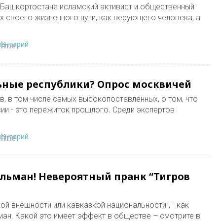
 Башкортостане исламский активист и общественный
х своего жизненного пути, как верующего человека, а
ментарий
line
ьные республики? Опрос москвичей
в, в том числе самых высокопоставленных, о том, что
ии - это пережиток прошлого. Среди экспертов
ментарий
line
льман! Невероятный пранк “Тигров
кой внешности или кавказкой национальности", - как
ман. Какой это имеет эффект в обществе – смотрите в