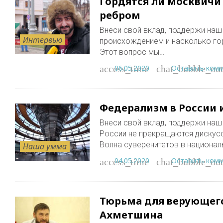
Гордятся ли москвичи
ребром
Внеси свой вклад, поддержи наш п
Интервью
происхождением и насколько го
Этот вопрос мы…
06.05.2020
Оставить ком
access_time
chat_bubble_out
Федерализм в России и
Внеси свой вклад, поддержи наш пр
России не прекращаются дискусс
Волна суверенитетов в национа
Наша умма
04.05.2020
Оставить ком
access_time
chat_bubble_out
Тюрьма для верующего
Ахметшина