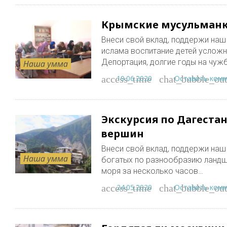
Крымские мусульманк
Внеси свой вклад, поддержи наш п
ислама воспитание детей услож
Депортация, долгие годы на чуж
Наша умма
19.06.2020
Оставить ком
access_time
chat_bubble_out
Экскурсия по Дагеста
вершин
Внеси свой вклад, поддержи наш пр
Наша умма
богатых по разнообразию ландш
моря за несколько часов…
24.05.2020
Оставить ком
access_time
chat_bubble_out