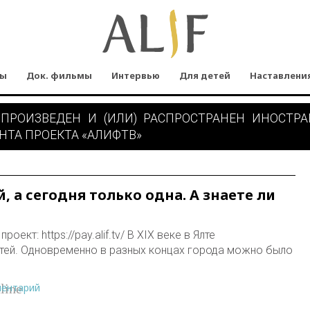
мы
Док. фильмы
Интервью
Для детей
Наставлени
 ПРОИЗВЕДЕН И (ИЛИ) РАСПРОСТРАНЕН ИНОСТР
НТА ПРОЕКТА «АЛИФТВ»
, а сегодня только одна. А знаете ли
ект: https://pay.alif.tv/ В XIX веке в Ялте
тей. Одновременно в разных концах города можно было
ментарий
line