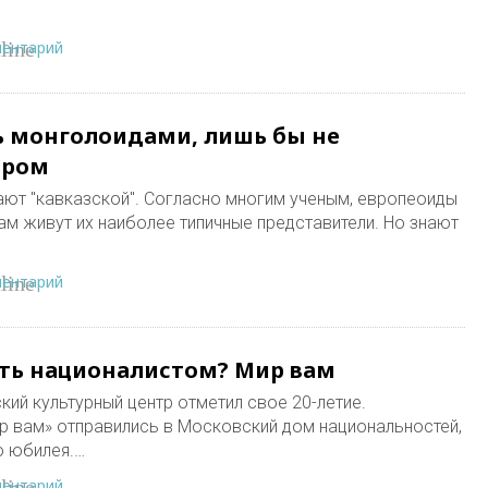
ментарий
line
ь монголоидами, лишь бы не
бром
ют "кавказской". Согласно многим ученым, европеоиды
ам живут их наиболее типичные представители. Но знают
ментарий
line
ть националистом? Мир вам
ий культурный центр отметил свое 20-летие.
 вам» отправились в Московский дом национальностей,
ю юбилея.…
ментарий
line