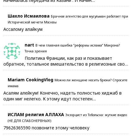
начиналась передача из Казани . И начин…
Шахло Исмаилова
Брачное агентство для мусульман работает при
Исторической мечети Москвы
Ассалому алайкум
nart
В чем главная ошибка “реформы ислама” Макрона?
Точка зрения
Политика Франции, как раз и показывает
обратное, тотальное вмешательство в религиозные сво…
Mariam CookingVlog
Можно ли женщине носить брюки? Спросите
имама
Асалям алейкум! Конечно, надеть полностью хиджаб в
один миг нелегко. К этому идут постепен…
ИСЛАМ религия АЛЛАХА
Экзорцист из Тобольска: жуткие видео
(НЕ ДЛЯ СЛАБОНЕРВНЫХ!)
79626365590 позвоните этому человеку