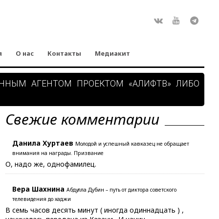
Rss
ВКонтакте
Youtube
Teleg
я
О нас
Контакты
Медиакит
АННЫМ АГЕНТОМ ПРОЕКТОМ «АЛИФТВ» ЛИБО
Свежие комментарии
Данила Хуртаев
Молодой и успешный кавказец не обращает
внимания на награды. Призвание
О, надо же, однофамилец.
Вера Шахнина
Абдулла Дубин – путь от диктора советского
телевидения до хаджи
В семь часов десять минут ( иногда одиннадцать ) ,