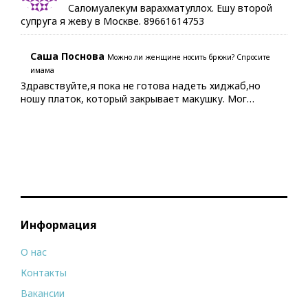
Саломуалекум варахматуллох. Ешу второй
супруга я жеву в Москве. 89661614753
Саша Поснова
Можно ли женщине носить брюки? Спросите
имама
Здравствуйте,я пока не готова надеть хиджаб,но
ношу платок, который закрывает макушку. Мог…
Информация
О нас
Контакты
Вакансии