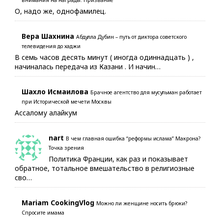
внимания на награды. Призвание
О, надо же, однофамилец.
Вера Шахнина
Абдулла Дубин – путь от диктора советского
телевидения до хаджи
В семь часов десять минут ( иногда одиннадцать ) ,
начиналась передача из Казани . И начин…
Шахло Исмаилова
Брачное агентство для мусульман работает
при Исторической мечети Москвы
Ассалому алайкум
nart
В чем главная ошибка “реформы ислама” Макрона?
Точка зрения
Политика Франции, как раз и показывает
обратное, тотальное вмешательство в религиозные
сво…
Mariam CookingVlog
Можно ли женщине носить брюки?
Спросите имама