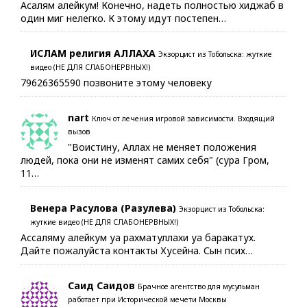
Асалям алейкум! Конечно, надеть полностью хиджаб в
один миг нелегко. К этому идут постепен…
ИСЛАМ религия АЛЛАХА
Экзорцист из Тобольска: жуткие
видео (НЕ ДЛЯ СЛАБОНЕРВНЫХ!)
79626365590 позвоните этому человеку
nart
Ключ от лечения игровой зависимости. Входящий
вызов
"Воистину, Аллах не меняет положения
людей, пока они не изменят самих себя" (сура Гром,
11…
Венера Расулова (Разулева)
Экзорцист из Тобольска:
жуткие видео (НЕ ДЛЯ СЛАБОНЕРВНЫХ!)
Ассаляму алейкум уа рахматуллахи уа баракатух.
Дайте пожалуйста контакты Хусейна. Сын псих…
Саид Саидов
Брачное агентство для мусульман
работает при Исторической мечети Москвы