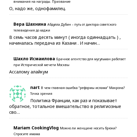
внимания на награды. Призвание
О, надо же, однофамилец.
Вера Шахнина
Абдулла Дубин – путь от диктора советского
телевидения до хаджи
В семь часов десять минут ( иногда одиннадцать ) ,
начиналась передача из Казани . И начин…
Шахло Исмаилова
Брачное агентство для мусульман работает
при Исторической мечети Москвы
Ассалому алайкум
nart
В чем главная ошибка “реформы ислама” Макрона?
Точка зрения
Политика Франции, как раз и показывает
обратное, тотальное вмешательство в религиозные
сво…
Mariam CookingVlog
Можно ли женщине носить брюки?
Спросите имама