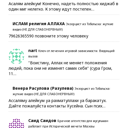
Асалям алейкум! Конечно, надеть полностью хиджаб в
один миг нелегко. К этому идут постепен…
ИСЛАМ религия АЛЛАХА
Экзорцист из Тобольска: жуткие
видео (НЕ ДЛЯ СЛАБОНЕРВНЫХ!)
79626365590 позвоните этому человеку
nart
Ключ от лечения игровой зависимости. Входящий
вызов
"Воистину, Аллах не меняет положения
людей, пока они не изменят самих себя" (сура Гром,
11…
Венера Расулова (Разулева)
Экзорцист из Тобольска:
жуткие видео (НЕ ДЛЯ СЛАБОНЕРВНЫХ!)
Ассаляму алейкум уа рахматуллахи уа баракатух.
Дайте пожалуйста контакты Хусейна. Сын псих…
Саид Саидов
Брачное агентство для мусульман
работает при Исторической мечети Москвы