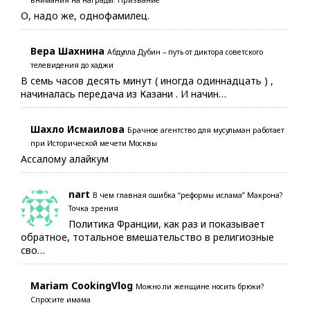
внимания на награды. Призвание
О, надо же, однофамилец.
Вера Шахнина
Абдулла Дубин – путь от диктора советского
телевидения до хаджи
В семь часов десять минут ( иногда одиннадцать ) ,
начиналась передача из Казани . И начин…
Шахло Исмаилова
Брачное агентство для мусульман работает
при Исторической мечети Москвы
Ассалому алайкум
nart
В чем главная ошибка “реформы ислама” Макрона?
Точка зрения
Политика Франции, как раз и показывает
обратное, тотальное вмешательство в религиозные
сво…
Mariam CookingVlog
Можно ли женщине носить брюки?
Спросите имама