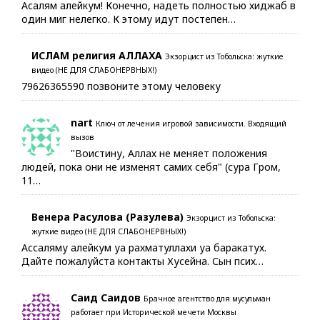
Асалям алейкум! Конечно, надеть полностью хиджаб в
один миг нелегко. К этому идут постепен…
ИСЛАМ религия АЛЛАХА
Экзорцист из Тобольска: жуткие
видео (НЕ ДЛЯ СЛАБОНЕРВНЫХ!)
79626365590 позвоните этому человеку
nart
Ключ от лечения игровой зависимости. Входящий
вызов
"Воистину, Аллах не меняет положения
людей, пока они не изменят самих себя" (сура Гром,
11…
Венера Расулова (Разулева)
Экзорцист из Тобольска:
жуткие видео (НЕ ДЛЯ СЛАБОНЕРВНЫХ!)
Ассаляму алейкум уа рахматуллахи уа баракатух.
Дайте пожалуйста контакты Хусейна. Сын псих…
Саид Саидов
Брачное агентство для мусульман
работает при Исторической мечети Москвы