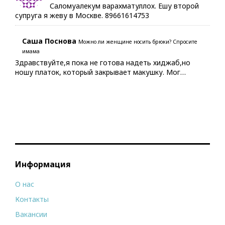
Саломуалекум варахматуллох. Ешу второй
супруга я жеву в Москве. 89661614753
Саша Поснова
Можно ли женщине носить брюки? Спросите
имама
Здравствуйте,я пока не готова надеть хиджаб,но
ношу платок, который закрывает макушку. Мог…
Информация
О нас
Контакты
Вакансии