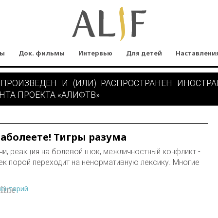
мы
Док. фильмы
Интервью
Для детей
Наставлени
 ПРОИЗВЕДЕН И (ИЛИ) РАСПРОСТРАНЕН ИНОСТР
НТА ПРОЕКТА «АЛИФТВ»
заболеете! Тигры разума
, реакция на болевой шок, межличностный конфликт -
век порой переходит на ненормативную лексику. Многие
ментарий
line