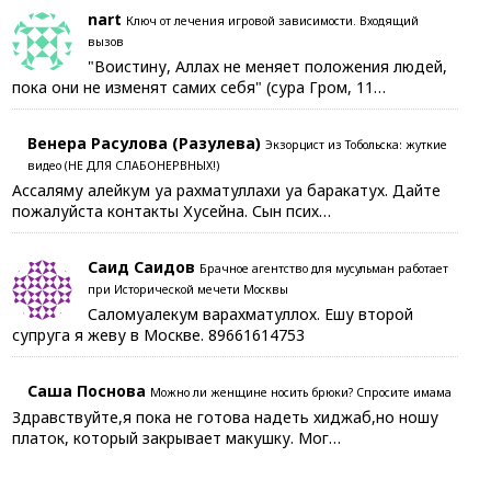
nart
Ключ от лечения игровой зависимости. Входящий
вызов
"Воистину, Аллах не меняет положения людей,
пока они не изменят самих себя" (сура Гром, 11…
Венера Расулова (Разулева)
Экзорцист из Тобольска: жуткие
видео (НЕ ДЛЯ СЛАБОНЕРВНЫХ!)
Ассаляму алейкум уа рахматуллахи уа баракатух. Дайте
пожалуйста контакты Хусейна. Сын псих…
Саид Саидов
Брачное агентство для мусульман работает
при Исторической мечети Москвы
Саломуалекум варахматуллох. Ешу второй
супруга я жеву в Москве. 89661614753
Саша Поснова
Можно ли женщине носить брюки? Спросите имама
Здравствуйте,я пока не готова надеть хиджаб,но ношу
платок, который закрывает макушку. Мог…