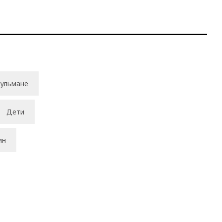
ульмане
Дети
ин