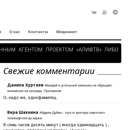
Rss
ВКонтакте
Youtube
Teleg
я
О нас
Контакты
Медиакит
АННЫМ АГЕНТОМ ПРОЕКТОМ «АЛИФТВ» ЛИБО
Свежие комментарии
Данила Хуртаев
Молодой и успешный кавказец не обращает
внимания на награды. Призвание
О, надо же, однофамилец.
Вера Шахнина
Абдулла Дубин – путь от диктора советского
телевидения до хаджи
В семь часов десять минут ( иногда одиннадцать ) ,