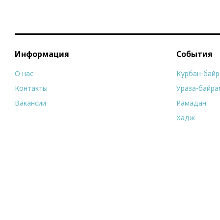
Информация
События
О нас
Курбан-бай
Контакты
Ураза-байра
Вакансии
Рамадан
Хадж