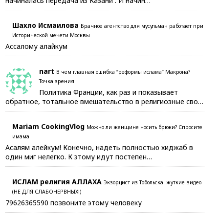
начиналась передача из Казани . И начин…
Шахло Исмаилова
Брачное агентство для мусульман работает при
Исторической мечети Москвы
Ассалому алайкум
nart
В чем главная ошибка “реформы ислама” Макрона?
Точка зрения
Политика Франции, как раз и показывает
обратное, тотальное вмешательство в религиозные сво…
Mariam CookingVlog
Можно ли женщине носить брюки? Спросите
имама
Асалям алейкум! Конечно, надеть полностью хиджаб в
один миг нелегко. К этому идут постепен…
ИСЛАМ религия АЛЛАХА
Экзорцист из Тобольска: жуткие видео
(НЕ ДЛЯ СЛАБОНЕРВНЫХ!)
79626365590 позвоните этому человеку