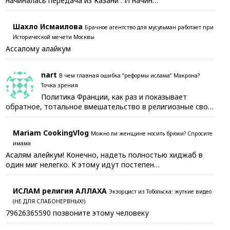
начиналась передача из Казани . И начин…
Шахло Исмаилова
Брачное агентство для мусульман работает при
Исторической мечети Москвы
Ассалому алайкум
nart
В чем главная ошибка “реформы ислама” Макрона?
Точка зрения
Политика Франции, как раз и показывает
обратное, тотальное вмешательство в религиозные сво…
Mariam CookingVlog
Можно ли женщине носить брюки? Спросите
имама
Асалям алейкум! Конечно, надеть полностью хиджаб в
один миг нелегко. К этому идут постепен…
ИСЛАМ религия АЛЛАХА
Экзорцист из Тобольска: жуткие видео
(НЕ ДЛЯ СЛАБОНЕРВНЫХ!)
79626365590 позвоните этому человеку