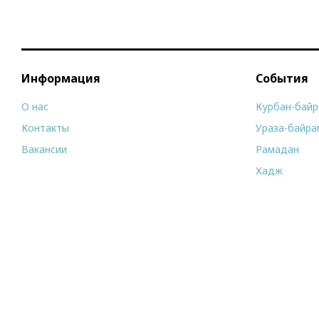
Информация
События
О нас
Курбан-бай
Контакты
Ураза-байра
Вакансии
Рамадан
Хадж