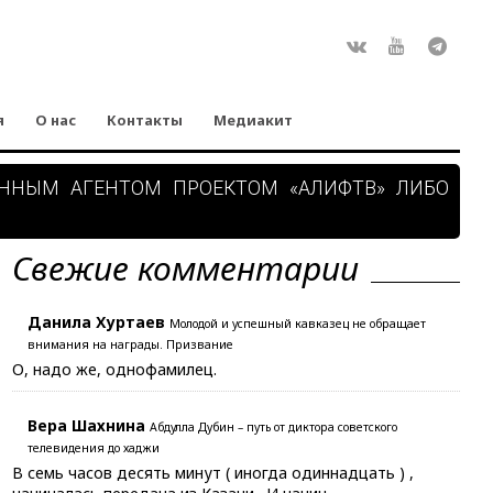
Rss
ВКонтакте
Youtube
Teleg
я
О нас
Контакты
Медиакит
АННЫМ АГЕНТОМ ПРОЕКТОМ «АЛИФТВ» ЛИБО
Свежие комментарии
Данила Хуртаев
Молодой и успешный кавказец не обращает
внимания на награды. Призвание
О, надо же, однофамилец.
Вера Шахнина
Абдулла Дубин – путь от диктора советского
телевидения до хаджи
В семь часов десять минут ( иногда одиннадцать ) ,