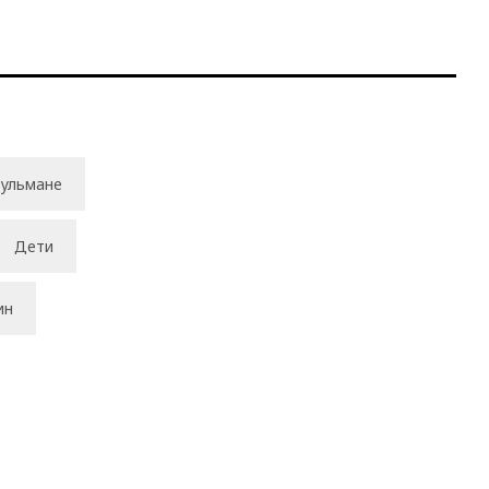
ульмане
Дети
ин