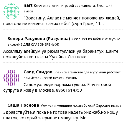
nart
Ключ от лечения игровой зависимости. Входящий
вызов
"Воистину, Аллах не меняет положения людей,
пока они не изменят самих себя" (сура Гром, 11…
Венера Расулова (Разулева)
Экзорцист из Тобольска: жуткие
видео (НЕ ДЛЯ СЛАБОНЕРВНЫХ!)
Ассаляму алейкум уа рахматуллахи уа баракатух. Дайте
пожалуйста контакты Хусейна. Сын псих…
Саид Саидов
Брачное агентство для мусульман работает
при Исторической мечети Москвы
Саломуалекум варахматуллох. Ешу второй
супруга я жеву в Москве. 89661614753
Саша Поснова
Можно ли женщине носить брюки? Спросите имама
Здравствуйте,я пока не готова надеть хиджаб,но ношу
платок, который закрывает макушку. Мог…