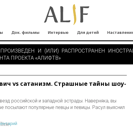
мы
Док. фильмы
Интервью
Для детей
Наставлени
 ПРОИЗВЕДЕН И (ИЛИ) РАСПРОСТРАНЕН ИНОСТР
НТА ПРОЕКТА «АЛИФТВ»
вич vs сатанизм. Страшные тайны шоу-
везд российской и западной эстрады. Наверняка, вы
ые посылают популярные певцы и певицы. Расул выяснил
ментарий
line