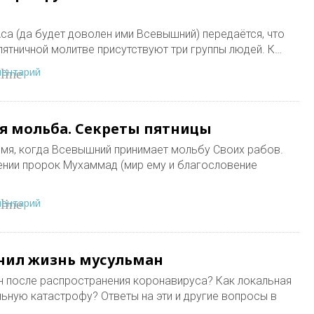
са (да будет доволен ими Всевышний) передаётся, что
а ﷺ сказал: "На пятничной молитве присутствуют три группы людей. К…
ментарий
line
ся мольба. Секреты пятницы
емя, когда Всевышний принимает мольбу Своих рабов.
ении пророк Мухаммад (мир ему и благословение
ментарий
line
нил жизнь мусульман
н после распространения коронавируса? Как локальная
ьную катастрофу? Ответы на эти и другие вопросы в