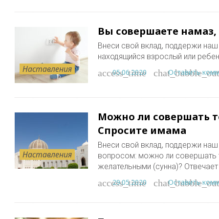
Вы совершаете намаз,
Внеси свой вклад, поддержи наш п
находящийся взрослый или ребен
Наставления
05.06.2020
Оставить ком
access_time
chat_bubble_out
Можно ли совершать т
Спросите имама
Внеси свой вклад, поддержи наш п
Наставления
вопросом: можно ли совершать 
желательными (сунна)? Отвечае
29.05.2020
Оставить ком
access_time
chat_bubble_out