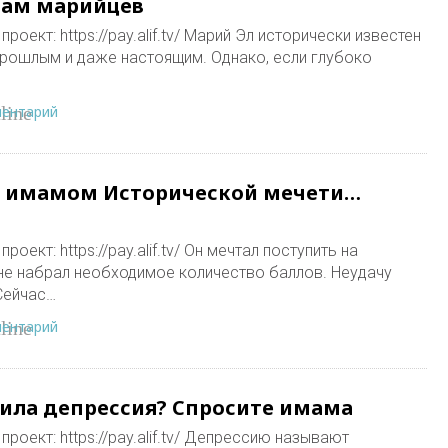
лам марийцев
роект: https://pay.alif.tv/ Марий Эл исторически известен
прошлым и даже настоящим. Однако, если глубоко
ментарий
line
ал имамом Исторической мечети…
оект: https://pay.alif.tv/ Он мечтал поступить на
 не набрал необходимое количество баллов. Неудачу
Сейчас…
ментарий
line
тила депрессия? Спросите имама
роект: https://pay.alif.tv/ Депрессию называют