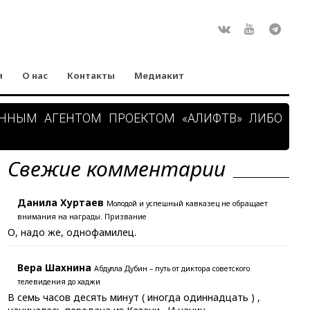
Rss
ВКонтакте
Youtube
Teleg
я
О нас
Контакты
Медиакит
АННЫМ АГЕНТОМ ПРОЕКТОМ «АЛИФТВ» ЛИБО
Свежие комментарии
Данила Хуртаев
Молодой и успешный кавказец не обращает
внимания на награды. Призвание
О, надо же, однофамилец.
Вера Шахнина
Абдулла Дубин – путь от диктора советского
телевидения до хаджи
В семь часов десять минут ( иногда одиннадцать ) ,