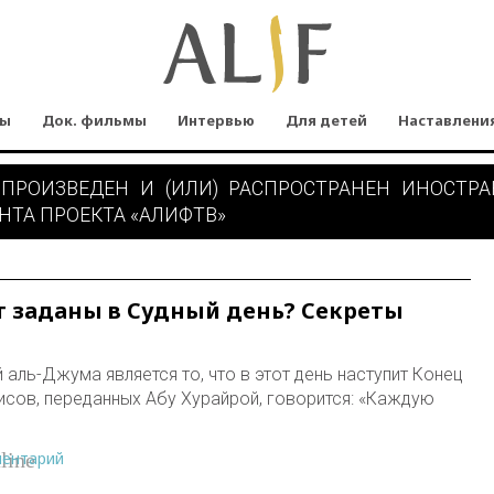
мы
Док. фильмы
Интервью
Для детей
Наставлени
 ПРОИЗВЕДЕН И (ИЛИ) РАСПРОСТРАНЕН ИНОСТР
НТА ПРОЕКТА «АЛИФТВ»
т заданы в Судный день? Секреты
аль-Джума является то, что в этот день наступит Конец
дисов, переданных Абу Хурайрой, говорится: «Каждую
ментарий
line