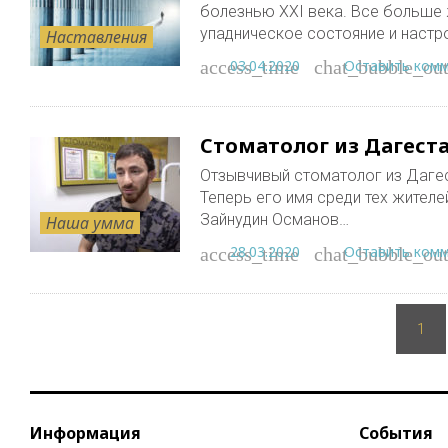
болезнью XXI века. Все больше
упадническое состояние и настр
Наставления
03.04.2020
Оставить ком
access_time
chat_bubble_out
Стоматолог из Дагест
Отзывчивый стоматолог из Дагес
Теперь его имя среди тех жителе
Зайнудин Османов…
Наша умма
28.03.2020
Оставить ком
access_time
chat_bubble_out
Пагинация
записей
1
Информация
События