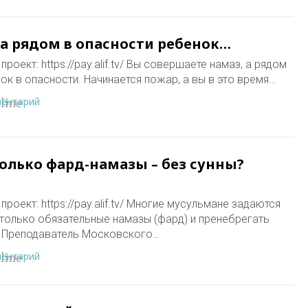
 а рядом в опасности ребенок…
роект: https://pay.alif.tv/ Вы совершаете намаз, а рядом
ок в опасности. Начинается пожар, а вы в это время…
ментарий
line
олько фард-намазы – без сунны?
роект: https://pay.alif.tv/ Многие мусульмане задаются
только обязательные намазы (фард) и пренебрегать
т Преподаватель Московского…
ментарий
line