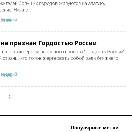
 жителей больших городов жалуются на апатию,
оение. Нужно…
ментарий
line
ана признан Гордостью России
тана стал героем народного проекта "Гордость России".
й страны, кто готов жертвовать собой ради ближнего.
ментарий
line
2
Популярные метки