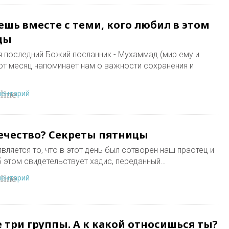
ешь вместе с теми, кого любил в этом
цы
я последний Божий посланник - Мухаммад (мир ему и
т месяц напоминает нам о важности сохранения и
ментарий
line
ечество? Секреты пятницы
вляется то, что в этот день был сотворен наш праотец и
б этом свидетельствует хадис, переданный…
ментарий
line
 три группы. А к какой относишься ты?