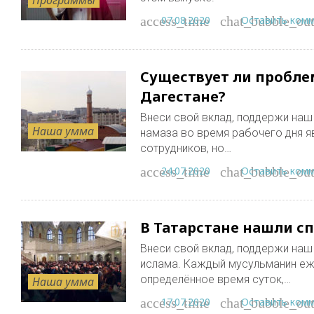
07.08.2020
Оставить ком
access_time
chat_bubble_out
Существует ли пробле
Дагестане?
Внеси свой вклад, поддержи наш пр
Наша умма
намаза во время рабочего дня я
сотрудников, но…
24.07.2020
Оставить ком
access_time
chat_bubble_out
В Татарстане нашли сп
Внеси свой вклад, поддержи наш пр
ислама. Каждый мусульманин еж
определённое время суток,…
Наша умма
17.07.2020
Оставить ком
access_time
chat_bubble_out