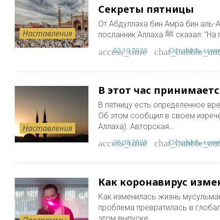
Секреты пятницы
От Абдуллаха бин Амра бин аль-А
Наставления
посланник Аллах
02.10.2020
Оставить ком
access_time
chat_bubble_out
В этот час принимает
В пятницу есть определенное вр
Об этом сообщил в своем изреч
Аллаха). Авторская…
Наставления
28.08.2020
Оставить ком
access_time
chat_bubble_out
Как коронавирус изме
Как изменилась жизнь мусульма
проблема превратилась в глобал
этом выпуске.
Программы