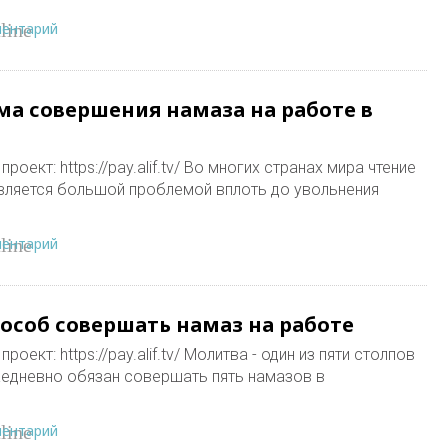
ментарий
line
ма совершения намаза на работе в
оект: https://pay.alif.tv/ Во многих странах мира чтение
вляется большой проблемой вплоть до увольнения
ментарий
line
особ совершать намаз на работе
оект: https://pay.alif.tv/ Молитва - один из пяти столпов
едневно обязан совершать пять намазов в
ментарий
line