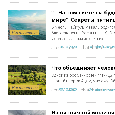
“…На том свете ты буд
мире”. Секреты пятни
В месяц Раби’уль-Авваль родилс
Наставления
благословение Всевышнего). Это
укрепления нами искренних…
16.10.2020
Оставить ком
access_time
chat_bubble_out
Что объединяет челов
Одной из особенностей пятницы я
первый пророк Адам, мир ему. О
Наставления
09.10.2020
Оставить ком
access_time
chat_bubble_out
На пятничной молитве