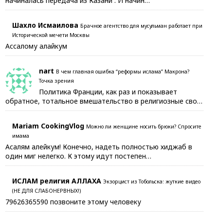
начиналась передача из Казани . И начин…
Шахло Исмаилова
Брачное агентство для мусульман работает при
Исторической мечети Москвы
Ассалому алайкум
nart
В чем главная ошибка “реформы ислама” Макрона?
Точка зрения
Политика Франции, как раз и показывает
обратное, тотальное вмешательство в религиозные сво…
Mariam CookingVlog
Можно ли женщине носить брюки? Спросите
имама
Асалям алейкум! Конечно, надеть полностью хиджаб в
один миг нелегко. К этому идут постепен…
ИСЛАМ религия АЛЛАХА
Экзорцист из Тобольска: жуткие видео
(НЕ ДЛЯ СЛАБОНЕРВНЫХ!)
79626365590 позвоните этому человеку