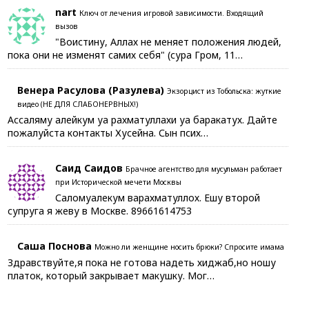
nart
Ключ от лечения игровой зависимости. Входящий
вызов
"Воистину, Аллах не меняет положения людей,
пока они не изменят самих себя" (сура Гром, 11…
Венера Расулова (Разулева)
Экзорцист из Тобольска: жуткие
видео (НЕ ДЛЯ СЛАБОНЕРВНЫХ!)
Ассаляму алейкум уа рахматуллахи уа баракатух. Дайте
пожалуйста контакты Хусейна. Сын псих…
Саид Саидов
Брачное агентство для мусульман работает
при Исторической мечети Москвы
Саломуалекум варахматуллох. Ешу второй
супруга я жеву в Москве. 89661614753
Саша Поснова
Можно ли женщине носить брюки? Спросите имама
Здравствуйте,я пока не готова надеть хиджаб,но ношу
платок, который закрывает макушку. Мог…