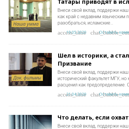
Татары приводят в ис
Внеси свой вклад, поддержи наш п
как край с недавним языческим 
разобраться, исламские…
Наша умма
19.05.2020
Оставить ком
access_time
chat_bubble_out
Шел в историки, а ст
Призвание
Внеси свой вклад, поддержи наш пр
Док. фильмы
исторический факультет МГУ, но
расценил как предопределение. 
21.04.2020
Оставить ком
access_time
chat_bubble_out
Что делать, если охва
Внеси свой вклад, поддержи наш п