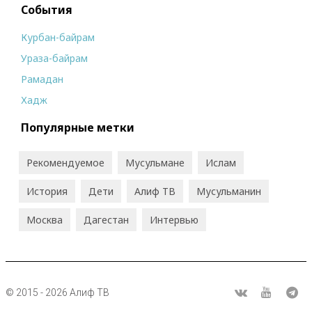
События
Курбан-байрам
Ураза-байрам
Рамадан
Хадж
Популярные метки
Рекомендуемое
Мусульмане
Ислам
История
Дети
Алиф ТВ
Мусульманин
Москва
Дагестан
Интервью
© 2015 - 2026 Алиф ТВ
R
ВКонтакте
Youtube
Tel