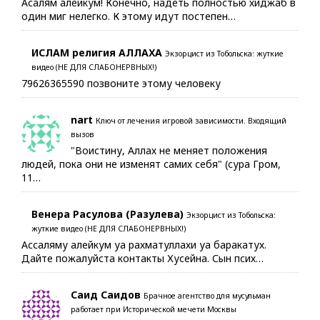
Асалям алейкум! Конечно, надеть полностью хиджаб в
один миг нелегко. К этому идут постепен…
ИСЛАМ религия АЛЛАХА
Экзорцист из Тобольска: жуткие
видео (НЕ ДЛЯ СЛАБОНЕРВНЫХ!)
79626365590 позвоните этому человеку
nart
Ключ от лечения игровой зависимости. Входящий
вызов
"Воистину, Аллах не меняет положения
людей, пока они не изменят самих себя" (сура Гром,
11…
Венера Расулова (Разулева)
Экзорцист из Тобольска:
жуткие видео (НЕ ДЛЯ СЛАБОНЕРВНЫХ!)
Ассаляму алейкум уа рахматуллахи уа баракатух.
Дайте пожалуйста контакты Хусейна. Сын псих…
Саид Саидов
Брачное агентство для мусульман
работает при Исторической мечети Москвы