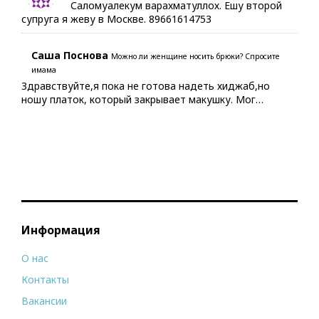
Саломуалекум варахматуллох. Ешу второй
супруга я жеву в Москве. 89661614753
Саша Поснова
Можно ли женщине носить брюки? Спросите
имама
Здравствуйте,я пока не готова надеть хиджаб,но
ношу платок, который закрывает макушку. Мог…
Информация
О нас
Контакты
Вакансии