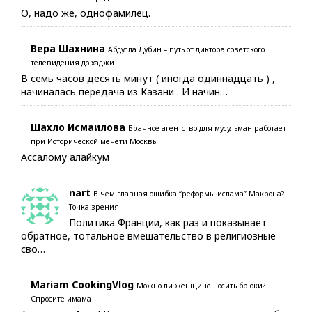
О, надо же, однофамилец.
Вера Шахнина
Абдулла Дубин – путь от диктора советского
телевидения до хаджи
В семь часов десять минут ( иногда одиннадцать ) ,
начиналась передача из Казани . И начин…
Шахло Исмаилова
Брачное агентство для мусульман работает
при Исторической мечети Москвы
Ассалому алайкум
nart
В чем главная ошибка “реформы ислама” Макрона?
Точка зрения
Политика Франции, как раз и показывает
обратное, тотальное вмешательство в религиозные
сво…
Mariam CookingVlog
Можно ли женщине носить брюки?
Спросите имама