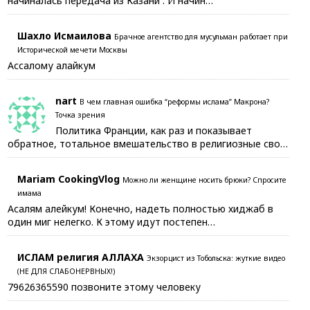
начиналась передача из Казани . И начин…
Шахло Исмаилова
Брачное агентство для мусульман работает при
Исторической мечети Москвы
Ассалому алайкум
nart
В чем главная ошибка “реформы ислама” Макрона?
Точка зрения
Политика Франции, как раз и показывает
обратное, тотальное вмешательство в религиозные сво…
Mariam CookingVlog
Можно ли женщине носить брюки? Спросите
имама
Асалям алейкум! Конечно, надеть полностью хиджаб в
один миг нелегко. К этому идут постепен…
ИСЛАМ религия АЛЛАХА
Экзорцист из Тобольска: жуткие видео
(НЕ ДЛЯ СЛАБОНЕРВНЫХ!)
79626365590 позвоните этому человеку