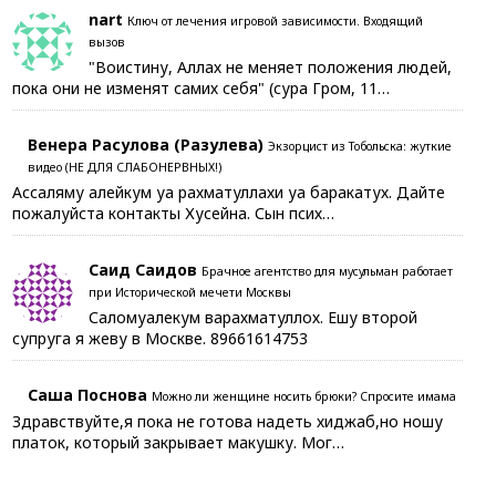
nart
Ключ от лечения игровой зависимости. Входящий
вызов
"Воистину, Аллах не меняет положения людей,
пока они не изменят самих себя" (сура Гром, 11…
Венера Расулова (Разулева)
Экзорцист из Тобольска: жуткие
видео (НЕ ДЛЯ СЛАБОНЕРВНЫХ!)
Ассаляму алейкум уа рахматуллахи уа баракатух. Дайте
пожалуйста контакты Хусейна. Сын псих…
Саид Саидов
Брачное агентство для мусульман работает
при Исторической мечети Москвы
Саломуалекум варахматуллох. Ешу второй
супруга я жеву в Москве. 89661614753
Саша Поснова
Можно ли женщине носить брюки? Спросите имама
Здравствуйте,я пока не готова надеть хиджаб,но ношу
платок, который закрывает макушку. Мог…