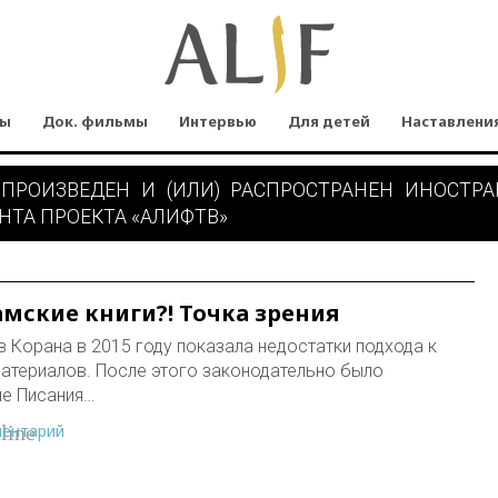
мы
Док. фильмы
Интервью
Для детей
Наставлени
 ПРОИЗВЕДЕН И (ИЛИ) РАСПРОСТРАНЕН ИНОСТР
НТА ПРОЕКТА «АЛИФТВ»
мские книги?! Точка зрения
в Корана в 2015 году показала недостатки подхода к
атериалов. После этого законодательно было
ые Писания…
ментарий
line