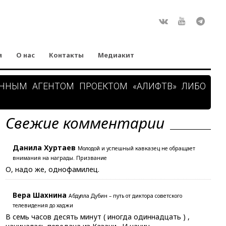
Rss
ВКонтакте
Youtube
Teleg
я
О нас
Контакты
Медиакит
АННЫМ АГЕНТОМ ПРОЕКТОМ «АЛИФТВ» ЛИБО
Свежие комментарии
Данила Хуртаев
Молодой и успешный кавказец не обращает
внимания на награды. Призвание
О, надо же, однофамилец.
Вера Шахнина
Абдулла Дубин – путь от диктора советского
телевидения до хаджи
В семь часов десять минут ( иногда одиннадцать ) ,