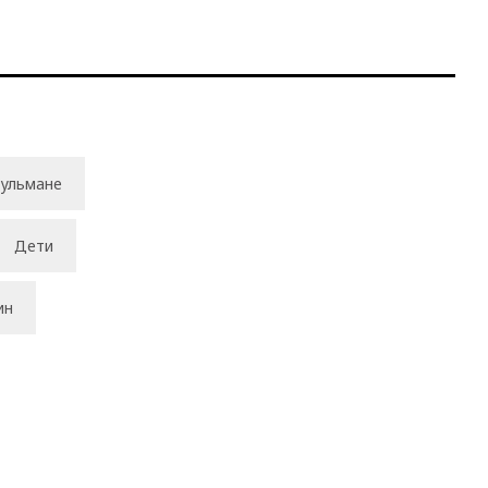
ульмане
Дети
ин