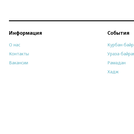
Информация
События
О нас
Курбан-бай
Контакты
Ураза-байра
Вакансии
Рамадан
Хадж