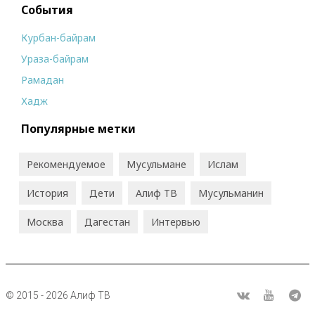
События
Курбан-байрам
Ураза-байрам
Рамадан
Хадж
Популярные метки
Рекомендуемое
Мусульмане
Ислам
История
Дети
Алиф ТВ
Мусульманин
Москва
Дагестан
Интервью
© 2015 - 2026 Алиф ТВ
R
ВКонтакте
Youtube
Tel