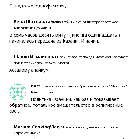
О, надо же, однофамилец.
Вера Шахнина
Абдулла Дубин – путь от диктора советского
телевидения до хаджи
В семь часов десять минут ( иногда одиннадцать ) ,
начиналась передача из Казани . И начин…
Шахло Исмаилова
Брачное агентство для мусульман работает
при Исторической мечети Москвы
Ассалому алайкум
nart
В чем главная ошибка “реформы ислама” Макрона?
Точка зрения
Политика Франции, как раз и показывает
обратное, тотальное вмешательство в религиозные
сво…
Mariam CookingVlog
Можно ли женщине носить брюки?
Спросите имама