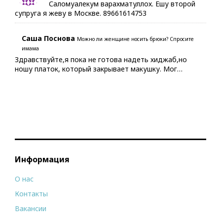
Саломуалекум варахматуллох. Ешу второй
супруга я жеву в Москве. 89661614753
Саша Поснова
Можно ли женщине носить брюки? Спросите
имама
Здравствуйте,я пока не готова надеть хиджаб,но
ношу платок, который закрывает макушку. Мог…
Информация
О нас
Контакты
Вакансии