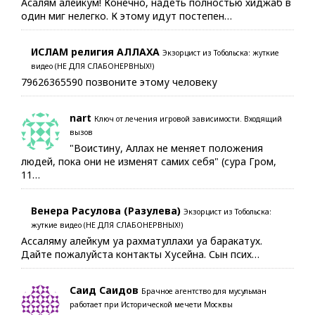
Асалям алейкум! Конечно, надеть полностью хиджаб в
один миг нелегко. К этому идут постепен…
ИСЛАМ религия АЛЛАХА
Экзорцист из Тобольска: жуткие
видео (НЕ ДЛЯ СЛАБОНЕРВНЫХ!)
79626365590 позвоните этому человеку
nart
Ключ от лечения игровой зависимости. Входящий
вызов
"Воистину, Аллах не меняет положения
людей, пока они не изменят самих себя" (сура Гром,
11…
Венера Расулова (Разулева)
Экзорцист из Тобольска:
жуткие видео (НЕ ДЛЯ СЛАБОНЕРВНЫХ!)
Ассаляму алейкум уа рахматуллахи уа баракатух.
Дайте пожалуйста контакты Хусейна. Сын псих…
Саид Саидов
Брачное агентство для мусульман
работает при Исторической мечети Москвы