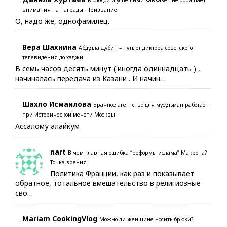
Молодой и успешный кавказец не обращает
внимания на награды. Призвание
О, надо же, однофамилец.
Вера Шахнина
Абдулла Дубин – путь от диктора советского
телевидения до хаджи
В семь часов десять минут ( иногда одиннадцать ) ,
начиналась передача из Казани . И начин…
Шахло Исмаилова
Брачное агентство для мусульман работает
при Исторической мечети Москвы
Ассалому алайкум
nart
В чем главная ошибка “реформы ислама” Макрона?
Точка зрения
Политика Франции, как раз и показывает
обратное, тотальное вмешательство в религиозные
сво…
Mariam CookingVlog
Можно ли женщине носить брюки?