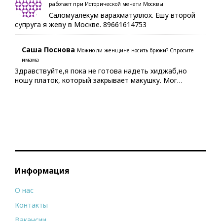
работает при Исторической мечети Москвы
Саломуалекум варахматуллох. Ешу второй
супруга я жеву в Москве. 89661614753
Саша Поснова
Можно ли женщине носить брюки? Спросите
имама
Здравствуйте,я пока не готова надеть хиджаб,но
ношу платок, который закрывает макушку. Мог…
Информация
О нас
Контакты
Вакансии