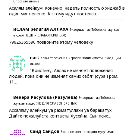
Спросите имама
Асалям алейкум! Конечно, надеть полностью хиджаб в
один миг нелегко. К этому идут постепен…
ИСЛАМ религия АЛЛАХА
Экзорцист из Тобольска: жуткие
видео (НЕ ДЛЯ СЛАБОНЕРВНЫХ!)
79626365590 позвоните этому человеку
nart
Ключ от лечения игровой зависимости. Входящий
вызов
"Воистину, Аллах не меняет положения
людей, пока они не изменят самих себя" (сура Гром,
11…
Венера Расулова (Разулева)
Экзорцист из Тобольска:
жуткие видео (НЕ ДЛЯ СЛАБОНЕРВНЫХ!)
Ассаляму алейкум уа рахматуллахи уа баракатух.
Дайте пожалуйста контакты Хусейна. Сын псих…
Саид Саидов
Брачное агентство для мусульман