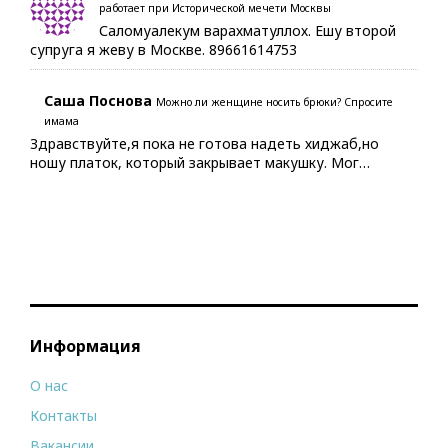
работает при Исторической мечети Москвы
Саломуалекум варахматуллох. Ешу второй
супруга я жеву в Москве. 89661614753
Саша Поснова
Можно ли женщине носить брюки? Спросите
имама
Здравствуйте,я пока не готова надеть хиджаб,но
ношу платок, который закрывает макушку. Мог…
Информация
О нас
Контакты
Вакансии