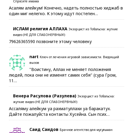
Спросите имама
Асалям алейкум! Конечно, надеть полностью хиджаб в
один миг нелегко. К этому идут постепен…
ИСЛАМ религия АЛЛАХА
Экзорцист из Тобольска: жуткие
видео (НЕ ДЛЯ СЛАБОНЕРВНЫХ!)
79626365590 позвоните этому человеку
nart
Ключ от лечения игровой зависимости. Входящий
вызов
"Воистину, Аллах не меняет положения
людей, пока они не изменят самих себя" (сура Гром,
11…
Венера Расулова (Разулева)
Экзорцист из Тобольска:
жуткие видео (НЕ ДЛЯ СЛАБОНЕРВНЫХ!)
Ассаляму алейкум уа рахматуллахи уа баракатух.
Дайте пожалуйста контакты Хусейна. Сын псих…
Саид Саидов
Брачное агентство для мусульман