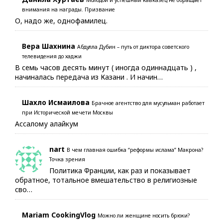
Молодой и успешный кавказец не обращает
внимания на награды. Призвание
О, надо же, однофамилец.
Вера Шахнина
Абдулла Дубин – путь от диктора советского
телевидения до хаджи
В семь часов десять минут ( иногда одиннадцать ) ,
начиналась передача из Казани . И начин…
Шахло Исмаилова
Брачное агентство для мусульман работает
при Исторической мечети Москвы
Ассалому алайкум
nart
В чем главная ошибка “реформы ислама” Макрона?
Точка зрения
Политика Франции, как раз и показывает
обратное, тотальное вмешательство в религиозные
сво…
Mariam CookingVlog
Можно ли женщине носить брюки?