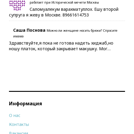
работает при Исторической мечети Москвы
Саломуалекум варахматуллох. Ешу второй
супруга я жеву в Москве. 89661614753
Саша Поснова
Можно ли женщине носить брюки? Спросите
имама
Здравствуйте,я пока не готова надеть хиджаб,но
ношу платок, который закрывает макушку. Мог…
Информация
О нас
Контакты
Вакансии