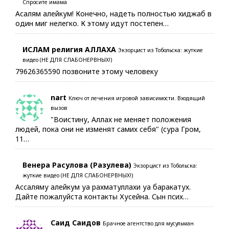
Спросите имама
Асалям алейкум! Конечно, надеть полностью хиджаб в
один миг нелегко. К этому идут постепен…
ИСЛАМ религия АЛЛАХА
Экзорцист из Тобольска: жуткие
видео (НЕ ДЛЯ СЛАБОНЕРВНЫХ!)
79626365590 позвоните этому человеку
nart
Ключ от лечения игровой зависимости. Входящий
вызов
"Воистину, Аллах не меняет положения
людей, пока они не изменят самих себя" (сура Гром,
11…
Венера Расулова (Разулева)
Экзорцист из Тобольска:
жуткие видео (НЕ ДЛЯ СЛАБОНЕРВНЫХ!)
Ассаляму алейкум уа рахматуллахи уа баракатух.
Дайте пожалуйста контакты Хусейна. Сын псих…
Саид Саидов
Брачное агентство для мусульман