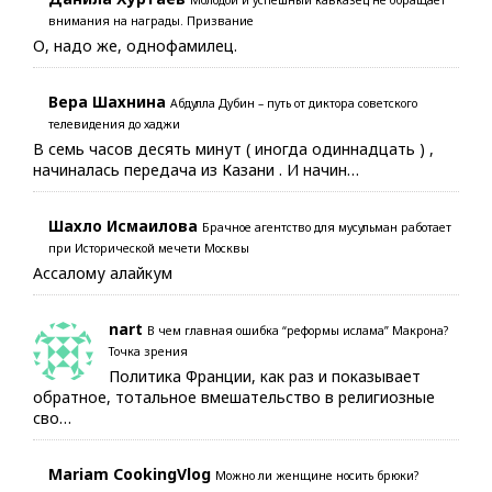
Молодой и успешный кавказец не обращает
внимания на награды. Призвание
О, надо же, однофамилец.
Вера Шахнина
Абдулла Дубин – путь от диктора советского
телевидения до хаджи
В семь часов десять минут ( иногда одиннадцать ) ,
начиналась передача из Казани . И начин…
Шахло Исмаилова
Брачное агентство для мусульман работает
при Исторической мечети Москвы
Ассалому алайкум
nart
В чем главная ошибка “реформы ислама” Макрона?
Точка зрения
Политика Франции, как раз и показывает
обратное, тотальное вмешательство в религиозные
сво…
Mariam CookingVlog
Можно ли женщине носить брюки?