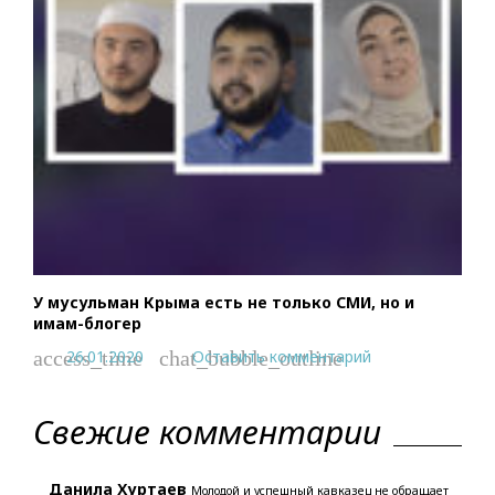
У мусульман Крыма есть не только СМИ, но и
имам-блогер
26.01.2020
Оставить комментарий
access_time
chat_bubble_outline
Свежие комментарии
Данила Хуртаев
Молодой и успешный кавказец не обращает