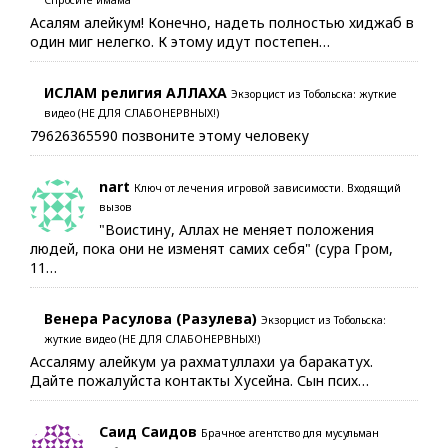
Асалям алейкум! Конечно, надеть полностью хиджаб в
один миг нелегко. К этому идут постепен…
ИСЛАМ религия АЛЛАХА
Экзорцист из Тобольска: жуткие
видео (НЕ ДЛЯ СЛАБОНЕРВНЫХ!)
79626365590 позвоните этому человеку
nart
Ключ от лечения игровой зависимости. Входящий
вызов
"Воистину, Аллах не меняет положения
людей, пока они не изменят самих себя" (сура Гром,
11…
Венера Расулова (Разулева)
Экзорцист из Тобольска:
жуткие видео (НЕ ДЛЯ СЛАБОНЕРВНЫХ!)
Ассаляму алейкум уа рахматуллахи уа баракатух.
Дайте пожалуйста контакты Хусейна. Сын псих…
Саид Саидов
Брачное агентство для мусульман