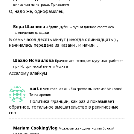
внимания на награды. Призвание
О, надо же, однофамилец.
Вера Шахнина
Абдулла Дубин – путь от диктора советского
телевидения до хаджи
В семь часов десять минут ( иногда одиннадцать ) ,
начиналась передача из Казани . И начин…
Шахло Исмаилова
Брачное агентство для мусульман работает
при Исторической мечети Москвы
Ассалому алайкум
nart
В чем главная ошибка “реформы ислама” Макрона?
Точка зрения
Политика Франции, как раз и показывает
обратное, тотальное вмешательство в религиозные
сво…
Mariam CookingVlog
Можно ли женщине носить брюки?
Спросите имама