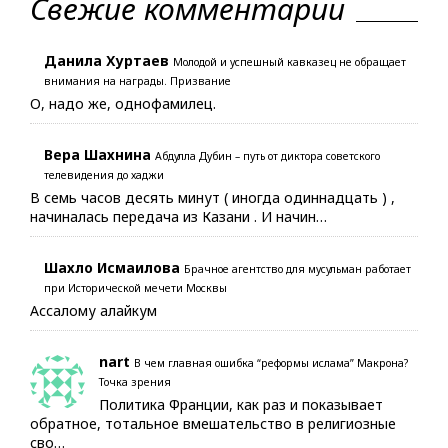
Свежие комментарии
Данила Хуртаев
Молодой и успешный кавказец не обращает
внимания на награды. Призвание
О, надо же, однофамилец.
Вера Шахнина
Абдулла Дубин – путь от диктора советского
телевидения до хаджи
В семь часов десять минут ( иногда одиннадцать ) ,
начиналась передача из Казани . И начин…
Шахло Исмаилова
Брачное агентство для мусульман работает
при Исторической мечети Москвы
Ассалому алайкум
nart
В чем главная ошибка “реформы ислама” Макрона?
Точка зрения
Политика Франции, как раз и показывает
обратное, тотальное вмешательство в религиозные
сво…