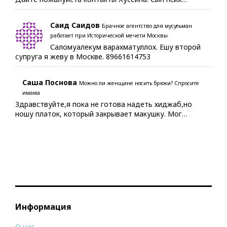
Саид Саидов
Брачное агентство для мусульман
работает при Исторической мечети Москвы
Саломуалекум варахматуллох. Ешу второй
супруга я жеву в Москве. 89661614753
Саша Поснова
Можно ли женщине носить брюки? Спросите
имама
Здравствуйте,я пока не готова надеть хиджаб,но
ношу платок, который закрывает макушку. Мог…
Информация
О нас