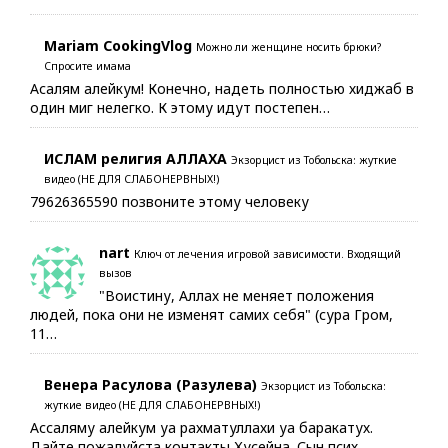
Mariam CookingVlog
Можно ли женщине носить брюки?
Спросите имама
Асалям алейкум! Конечно, надеть полностью хиджаб в
один миг нелегко. К этому идут постепен…
ИСЛАМ религия АЛЛАХА
Экзорцист из Тобольска: жуткие
видео (НЕ ДЛЯ СЛАБОНЕРВНЫХ!)
79626365590 позвоните этому человеку
nart
Ключ от лечения игровой зависимости. Входящий
вызов
"Воистину, Аллах не меняет положения
людей, пока они не изменят самих себя" (сура Гром,
11…
Венера Расулова (Разулева)
Экзорцист из Тобольска:
жуткие видео (НЕ ДЛЯ СЛАБОНЕРВНЫХ!)
Ассаляму алейкум уа рахматуллахи уа баракатух.
Дайте пожалуйста контакты Хусейна. Сын псих…