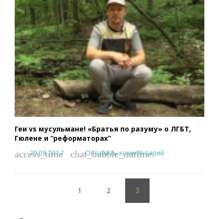
Геи vs мусульмане! «Братья по разуму» о ЛГБТ,
Гюлене и “реформаторах”
29.08.2017
Оставить комментарий
access_time
chat_bubble_outline
Пагинация
1
2
записей
3