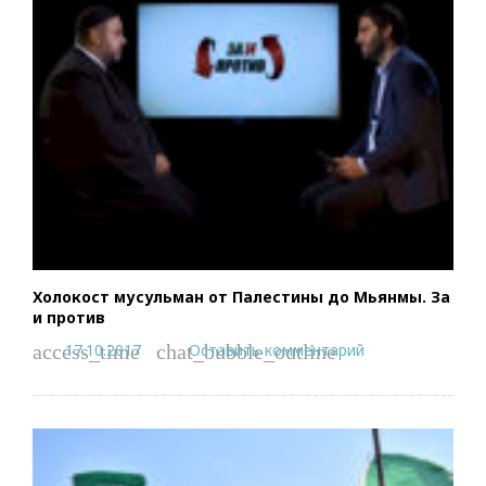
Холокост мусульман от Палестины до Мьянмы. За
и против
17.10.2017
Оставить комментарий
access_time
chat_bubble_outline