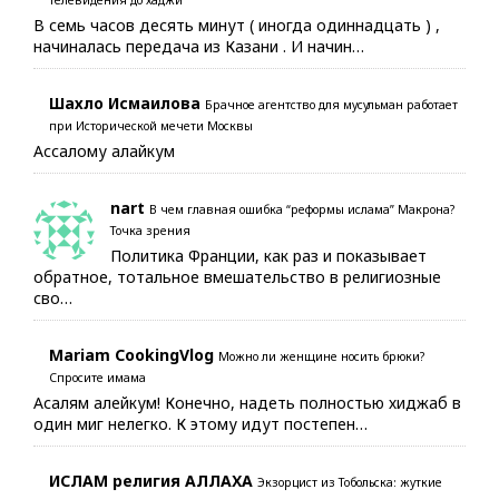
В семь часов десять минут ( иногда одиннадцать ) ,
начиналась передача из Казани . И начин…
Шахло Исмаилова
Брачное агентство для мусульман работает
при Исторической мечети Москвы
Ассалому алайкум
nart
В чем главная ошибка “реформы ислама” Макрона?
Точка зрения
Политика Франции, как раз и показывает
обратное, тотальное вмешательство в религиозные
сво…
Mariam CookingVlog
Можно ли женщине носить брюки?
Спросите имама
Асалям алейкум! Конечно, надеть полностью хиджаб в
один миг нелегко. К этому идут постепен…
ИСЛАМ религия АЛЛАХА
Экзорцист из Тобольска: жуткие