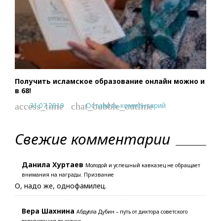
Получить исламское образование онлайн можно и
в 68!
31.07.2019
Оставить комментарий
access_time
chat_bubble_outline
Свежие комментарии
Данила Хуртаев
Молодой и успешный кавказец не обращает
внимания на награды. Призвание
О, надо же, однофамилец.
Вера Шахнина
Абдулла Дубин – путь от диктора советского
телевидения до хаджи