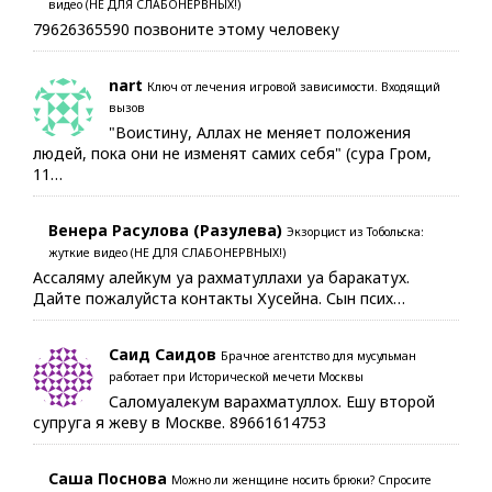
видео (НЕ ДЛЯ СЛАБОНЕРВНЫХ!)
79626365590 позвоните этому человеку
nart
Ключ от лечения игровой зависимости. Входящий
вызов
"Воистину, Аллах не меняет положения
людей, пока они не изменят самих себя" (сура Гром,
11…
Венера Расулова (Разулева)
Экзорцист из Тобольска:
жуткие видео (НЕ ДЛЯ СЛАБОНЕРВНЫХ!)
Ассаляму алейкум уа рахматуллахи уа баракатух.
Дайте пожалуйста контакты Хусейна. Сын псих…
Саид Саидов
Брачное агентство для мусульман
работает при Исторической мечети Москвы
Саломуалекум варахматуллох. Ешу второй
супруга я жеву в Москве. 89661614753
Саша Поснова
Можно ли женщине носить брюки? Спросите