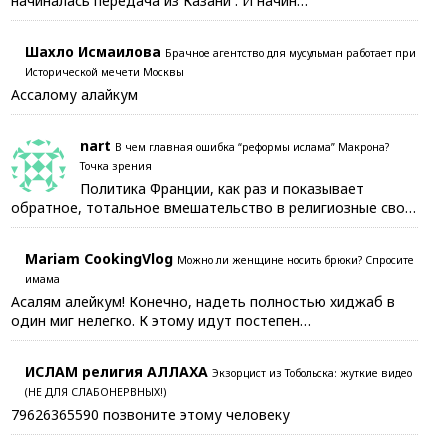
начиналась передача из Казани . И начин…
Шахло Исмаилова
Брачное агентство для мусульман работает при
Исторической мечети Москвы
Ассалому алайкум
nart
В чем главная ошибка “реформы ислама” Макрона?
Точка зрения
Политика Франции, как раз и показывает
обратное, тотальное вмешательство в религиозные сво…
Mariam CookingVlog
Можно ли женщине носить брюки? Спросите
имама
Асалям алейкум! Конечно, надеть полностью хиджаб в
один миг нелегко. К этому идут постепен…
ИСЛАМ религия АЛЛАХА
Экзорцист из Тобольска: жуткие видео
(НЕ ДЛЯ СЛАБОНЕРВНЫХ!)
79626365590 позвоните этому человеку