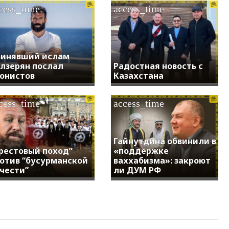
cess_time
access_time
инявший ислам
лзерян послал
Радостная новость с
онистов
Казахстана
cess_time
access_time
Гайнутдина обвинили в
рестовый поход”
«поддержке
отив “бусурманской
ваххабизма»: закроют
чести”
ли ДУМ РФ