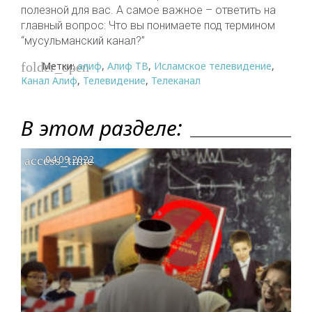
полезной для вас. А самое важное – ответить на
главный вопрос: Что вы понимаете под термином
“мусульманский канал?”
Метки:
алиф
,
Алиф ТВ
,
Исламское телевидение
,
folder_open
Канал Алиф
,
Телевидение
,
Телеканал
В этом разделе:
access_time
04.09.2022