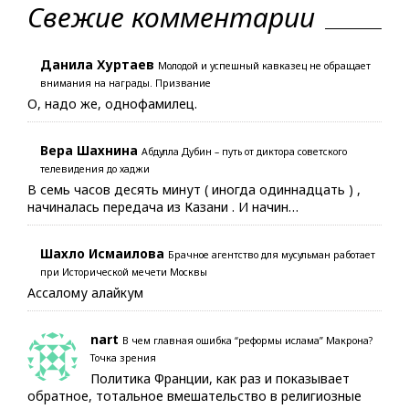
Свежие комментарии
Данила Хуртаев
Молодой и успешный кавказец не обращает
внимания на награды. Призвание
О, надо же, однофамилец.
Вера Шахнина
Абдулла Дубин – путь от диктора советского
телевидения до хаджи
В семь часов десять минут ( иногда одиннадцать ) ,
начиналась передача из Казани . И начин…
Шахло Исмаилова
Брачное агентство для мусульман работает
при Исторической мечети Москвы
Ассалому алайкум
nart
В чем главная ошибка “реформы ислама” Макрона?
Точка зрения
Политика Франции, как раз и показывает
обратное, тотальное вмешательство в религиозные