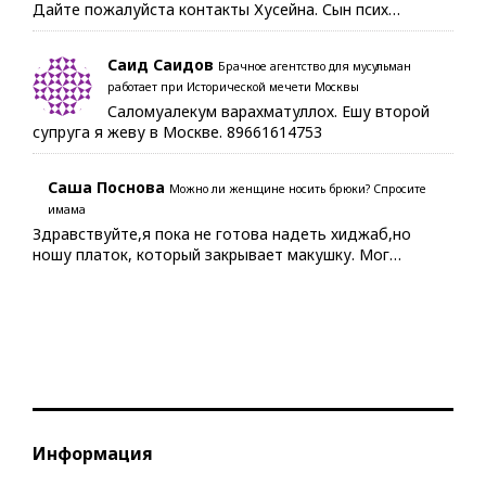
Дайте пожалуйста контакты Хусейна. Сын псих…
Саид Саидов
Брачное агентство для мусульман
работает при Исторической мечети Москвы
Саломуалекум варахматуллох. Ешу второй
супруга я жеву в Москве. 89661614753
Саша Поснова
Можно ли женщине носить брюки? Спросите
имама
Здравствуйте,я пока не готова надеть хиджаб,но
ношу платок, который закрывает макушку. Мог…
Информация