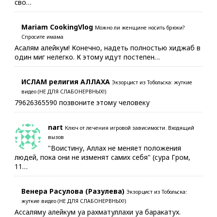
сво…
Mariam CookingVlog
Можно ли женщине носить брюки?
Спросите имама
Асалям алейкум! Конечно, надеть полностью хиджаб в
один миг нелегко. К этому идут постепен…
ИСЛАМ религия АЛЛАХА
Экзорцист из Тобольска: жуткие
видео (НЕ ДЛЯ СЛАБОНЕРВНЫХ!)
79626365590 позвоните этому человеку
nart
Ключ от лечения игровой зависимости. Входящий
вызов
"Воистину, Аллах не меняет положения
людей, пока они не изменят самих себя" (сура Гром,
11…
Венера Расулова (Разулева)
Экзорцист из Тобольска:
жуткие видео (НЕ ДЛЯ СЛАБОНЕРВНЫХ!)
Ассаляму алейкум уа рахматуллахи уа баракатух.