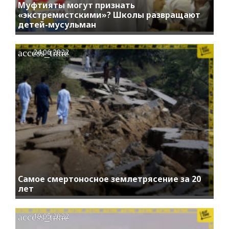
Муфтияты могут признать
«экстремистскими»? Школы развращают
детей-мусульман
access_time
24.06.2022
Самое смертоносное землетрясение за 20
лет
access_time
19.05.2022