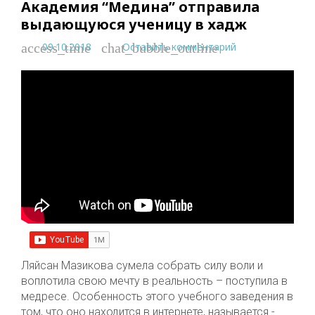
Академия “Медина” отправила
выдающуюся ученицу в хадж
09.10.2018
Оставить комментарий
access_time
chat_bubble_outline
Ляйсан Мазикова сумела собрать силу воли и
воплотила свою мечту в реальность – поступила в
медресе. Особенность этого учебного заведения в
том, что оно находится в интернете, называется -