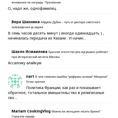
внимания на награды. Призвание
О, надо же, однофамилец.
Вера Шахнина
Абдулла Дубин – путь от диктора советского
телевидения до хаджи
В семь часов десять минут ( иногда одиннадцать ) ,
начиналась передача из Казани . И начин…
Шахло Исмаилова
Брачное агентство для мусульман работает
при Исторической мечети Москвы
Ассалому алайкум
nart
В чем главная ошибка “реформы ислама” Макрона?
Точка зрения
Политика Франции, как раз и показывает
обратное, тотальное вмешательство в религиозные
сво…
Mariam CookingVlog
Можно ли женщине носить брюки?
Спросите имама