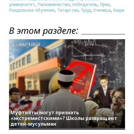
университет
,
Паломничество
,
победитель
,
Приз
,
Раздельное обучение
,
Татарстан
,
Труд
,
Ученица
,
Хадж
В этом разделе:
access_time
04.09.2022
Муфтияты могут признать
«экстремистскими»? Школы развращают
детей-мусульман