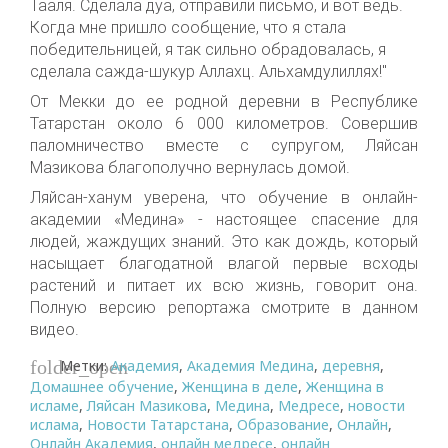
Тааля. Сделала дуа, отправили письмо, и вот ведь.
Когда мне пришло сообщение, что я стала
победительницей, я так сильно обрадовалась, я
сделала сажда-шукур Аллахц. Альхамдулиллях!"
От Мекки до ее родной деревни в Республике
Татарстан около 6 000 километров. Совершив
паломничество вместе с супругом, Ляйсан
Мазикова благополучно вернулась домой.
Ляйсан-ханум уверена, что обучение в онлайн-
академии «Медина» - настоящее спасение для
людей, жаждущих знаний. Это как дождь, который
насыщает благодатной влагой первые всходы
растений и питает их всю жизнь, говорит она.
Полную версию репортажа смотрите в данном
видео.
Метки:
Академия
,
Академия Медина
,
деревня
,
folder_open
Домашнее обучение
,
Женщина в деле
,
Женщина в
исламе
,
Ляйсан Мазикова
,
Медина
,
Медресе
,
новости
ислама
,
Новости Татарстана
,
Образование
,
Онлайн
,
Онлайн Академия
,
онлайн медресе
,
онлайн