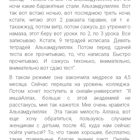
ночи какие баракятные стали. Альхамдулиллях. Вот
так вот встаю ночью, вот последнюю треть ночи,
кстати, читаю этот 2 ракаата таравих, ой т. е.
тахажжуд, потом витр, потом сажусь до утреннего
намаза, этот беру вот уроки. по 2, по 3 урока. Все
записываю. Кстати, 9 тетрадей исписала. Девять
тетрадей. Альхамдулиллях. Потом перед сдачей
теста все прочитываю, то, что написала. Быстро
прочитываю. И сажусь тихонько, внимательно,
внимательно вот сдаю тест".
В таком режиме она закончила медресе за 4,5
месяца. Сейчас перешла на уровень колледжа.
Потом хочет поступить в онлайн-университет. "Я
иншаАллах, больше с этой академией не
расстанусь, мне так кажется. Мне очень нравится.
Альхамдулиллях . Эта такая милость Аллаха, вот
еще хочу обратиться, пользуясь случаем
женщинам с детьми, после 40, куда нам сейчас
пойти учиться!? То, что такие хорошие, бесплатно,
такие правильные, благие знания дают. Онлайн.