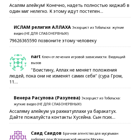
Асалям алейкум! Конечно, надеть полностью хиджаб в
один миг нелегко. К этому идут постепен…
ИСЛАМ религия АЛЛАХА
Экзорцист из Тобольска: жуткие
видео (НЕ ДЛЯ СЛАБОНЕРВНЫХ!)
79626365590 позвоните этому человеку
nart
Ключ от лечения игровой зависимости. Входящий
вызов
"Воистину, Аллах не меняет положения
людей, пока они не изменят самих себя" (сура Гром,
11…
Венера Расулова (Разулева)
Экзорцист из Тобольска:
жуткие видео (НЕ ДЛЯ СЛАБОНЕРВНЫХ!)
Ассаляму алейкум уа рахматуллахи уа баракатух.
Дайте пожалуйста контакты Хусейна. Сын псих…
Саид Саидов
Брачное агентство для мусульман
работает при Исторической мечети Москвы