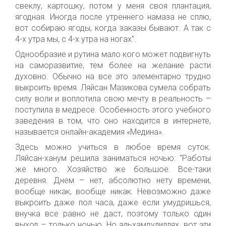
свеклу, картошку, потом у меня своя плантация,
ягодная. Иногда после утреннего намаза не сплю,
вот собираю ягоды, когда заказы бывают. А так с
4-х утра мы, с 4-х утра на ногах".
Однообразие и рутина мало кого может подвигнуть
на саморазвитие, тем более на желание расти
духовно. Обычно на все это элементарно трудно
выкроить время. Ляйсан Мазикова сумела собрать
силу воли и воплотила свою мечту в реальность –
поступила в медресе. Особенность этого учебного
заведения в том, что оно находится в интернете,
называется онлайн-академия «Медина».
Здесь можно учиться в любое время суток.
Ляйсан-ханум решила заниматься ночью: "Работы
же много. Хозяйство же большое. Все-таки
деревня. Днем – нет, абсолютно нету времени,
вообще никак, вообще никак. Невозможно даже
выкроить даже пол часа, даже если умудришься,
внучка все равно не даст, поэтому только один
выход – только ночью. Но альхамдулиллях, вот эти