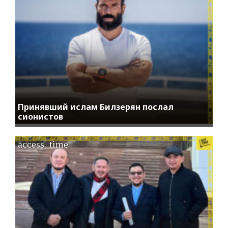
Принявший ислам Билзерян послал
сионистов
access_time