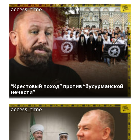
access_time
“Крестовый поход” против “бусурманской
нечести”
access_time