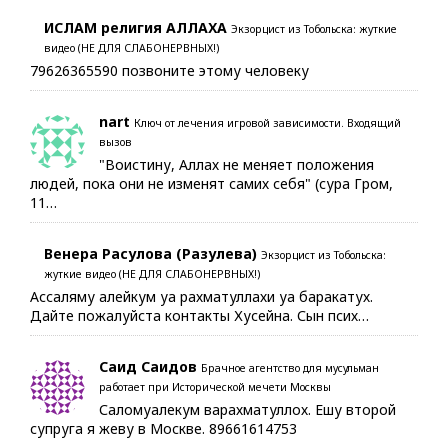
ИСЛАМ религия АЛЛАХА
Экзорцист из Тобольска: жуткие
видео (НЕ ДЛЯ СЛАБОНЕРВНЫХ!)
79626365590 позвоните этому человеку
nart
Ключ от лечения игровой зависимости. Входящий
вызов
"Воистину, Аллах не меняет положения
людей, пока они не изменят самих себя" (сура Гром,
11…
Венера Расулова (Разулева)
Экзорцист из Тобольска:
жуткие видео (НЕ ДЛЯ СЛАБОНЕРВНЫХ!)
Ассаляму алейкум уа рахматуллахи уа баракатух.
Дайте пожалуйста контакты Хусейна. Сын псих…
Саид Саидов
Брачное агентство для мусульман
работает при Исторической мечети Москвы
Саломуалекум варахматуллох. Ешу второй
супруга я жеву в Москве. 89661614753