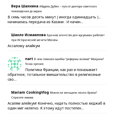
Вера Шахнина
Абдулла Дубин – путь от диктора советского
телевидения до хаджи
В семь часов десять минут ( иногда одиннадцать ) ,
начиналась передача из Казани . И начин…
Шахло Исмаилова
Брачное агентство для мусульман работает
при Исторической мечети Москвы
Ассалому алайкум
nart
В чем главная ошибка “реформы ислама” Макрона?
Точка зрения
Политика Франции, как раз и показывает
обратное, тотальное вмешательство в религиозные
сво…
Mariam CookingVlog
Можно ли женщине носить брюки?
Спросите имама
Асалям алейкум! Конечно, надеть полностью хиджаб в
один миг нелегко. К этому идут постепен…