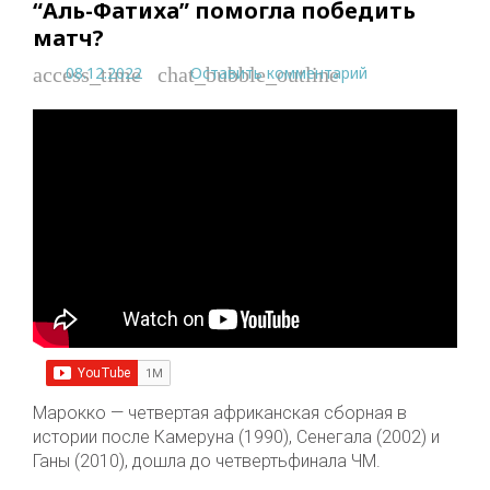
“Аль-Фатиха” помогла победить
матч?
08.12.2022
Оставить комментарий
access_time
chat_bubble_outline
Марокко — четвертая африканская сборная в
истории после Камеруна (1990), Сенегала (2002) и
Ганы (2010), дошла до четвертьфинала ЧМ.