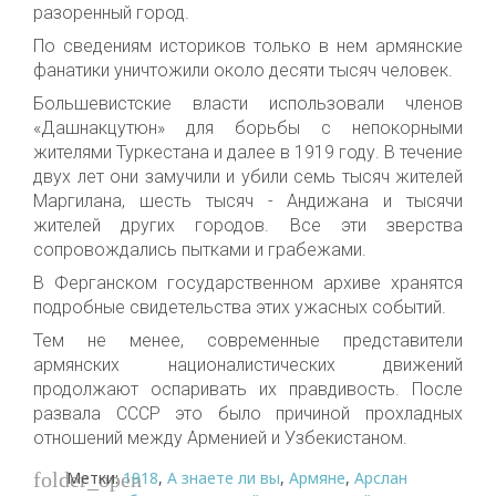
разоренный город.
По сведениям историков только в нем армянские
фанатики уничтожили около десяти тысяч человек.
Большевистские власти использовали членов
«Дашнакцутюн» для борьбы с непокорными
жителями Туркестана и далее в 1919 году. В течение
двух лет они замучили и убили семь тысяч жителей
Маргилана, шесть тысяч - Андижана и тысячи
жителей других городов. Все эти зверства
сопровождались пытками и грабежами.
В Ферганском государственном архиве хранятся
подробные свидетельства этих ужасных событий.
Тем не менее, современные представители
армянских националистических движений
продолжают оспаривать их правдивость. После
развала СССР это было причиной прохладных
отношений между Арменией и Узбекистаном.
Метки:
1918
,
А знаете ли вы
,
Армяне
,
Арслан
folder_open