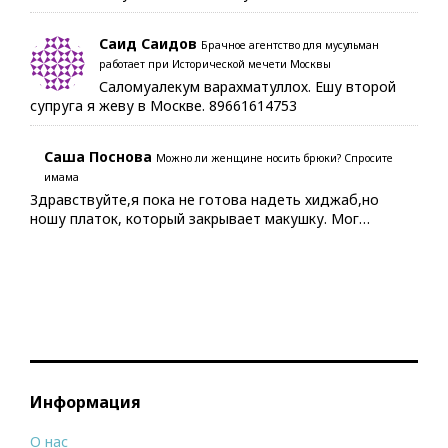
Саид Саидов
Брачное агентство для мусульман
работает при Исторической мечети Москвы
Саломуалекум варахматуллох. Ешу второй
супруга я жеву в Москве. 89661614753
Саша Поснова
Можно ли женщине носить брюки? Спросите
имама
Здравствуйте,я пока не готова надеть хиджаб,но
ношу платок, который закрывает макушку. Мог…
Информация
О нас