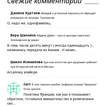
Свежие комментарии
Данила Хуртаев
Молодой и успешный кавказец не обращает
внимания на награды. Призвание
О, надо же, однофамилец.
Вера Шахнина
Абдулла Дубин – путь от диктора советского
телевидения до хаджи
В семь часов десять минут ( иногда одиннадцать ) ,
начиналась передача из Казани . И начин…
Шахло Исмаилова
Брачное агентство для мусульман работает
при Исторической мечети Москвы
Ассалому алайкум
nart
В чем главная ошибка “реформы ислама” Макрона?
Точка зрения
Политика Франции, как раз и показывает
обратное, тотальное вмешательство в религиозные
сво…