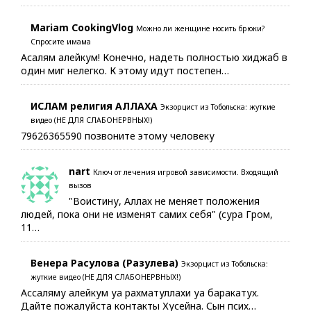
Mariam CookingVlog
Можно ли женщине носить брюки?
Спросите имама
Асалям алейкум! Конечно, надеть полностью хиджаб в
один миг нелегко. К этому идут постепен…
ИСЛАМ религия АЛЛАХА
Экзорцист из Тобольска: жуткие
видео (НЕ ДЛЯ СЛАБОНЕРВНЫХ!)
79626365590 позвоните этому человеку
nart
Ключ от лечения игровой зависимости. Входящий
вызов
"Воистину, Аллах не меняет положения
людей, пока они не изменят самих себя" (сура Гром,
11…
Венера Расулова (Разулева)
Экзорцист из Тобольска:
жуткие видео (НЕ ДЛЯ СЛАБОНЕРВНЫХ!)
Ассаляму алейкум уа рахматуллахи уа баракатух.
Дайте пожалуйста контакты Хусейна. Сын псих…