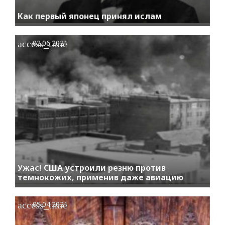
Как первый японец принял ислам
access_time
02.06.2021
Ужас! США устроили резню против
темнокожих, применив даже авиацию
access_time
05.04.2021