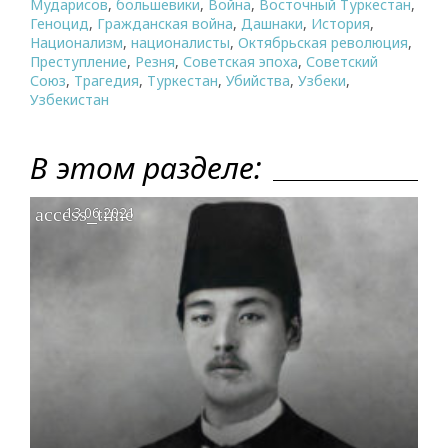
Мударисов
,
большевики
,
Война
,
Восточный Туркестан
,
Геноцид
,
Гражданская война
,
Дашнаки
,
История
,
Национализм
,
националисты
,
Октябрьская революция
,
Преступление
,
Резня
,
Советская эпоха
,
Советский
Союз
,
Трагедия
,
Туркестан
,
Убийства
,
Узбеки
,
Узбекистан
В этом разделе:
access_time
13.06.2021