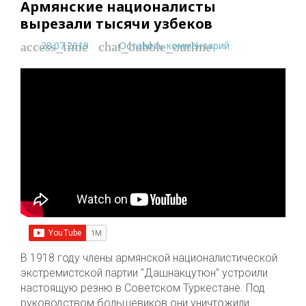
Армянские националисты
вырезали тысячи узбеков
28.07.2019
Оставить комментарий
access_time
chat_bubble_outline
В 1918 году члены армянской националистической
экстремистской партии "Дашнакцутюн" устроили
настоящую резню в Советском Туркестане. Под
руководством большевиков они уничтожили