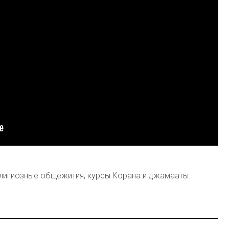
лигиозные общежития, курсы Корана и джамааты.