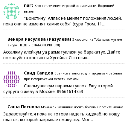
nart
Ключ от лечения игровой зависимости. Входящий
вызов
"Воистину, Аллах не меняет положения людей,
пока они не изменят самих себя" (сура Гром, 11…
Венера Расулова (Разулева)
Экзорцист из Тобольска: жуткие
видео (НЕ ДЛЯ СЛАБОНЕРВНЫХ!)
Ассаляму алейкум уа рахматуллахи уа баракатух. Дайте
пожалуйста контакты Хусейна. Сын псих…
Саид Саидов
Брачное агентство для мусульман работает
при Исторической мечети Москвы
Саломуалекум варахматуллох. Ешу второй
супруга я жеву в Москве. 89661614753
Саша Поснова
Можно ли женщине носить брюки? Спросите имама
Здравствуйте,я пока не готова надеть хиджаб,но ношу
платок, который закрывает макушку. Мог…