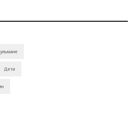
ульмане
Дети
ин