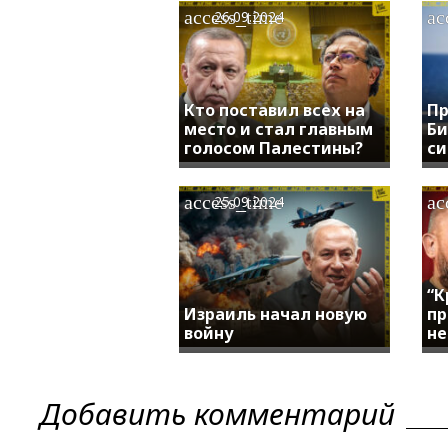
access_time
ac
26.09.2024
Кто поставил всех на
Пр
место и стал главным
Би
голосом Палестины?
си
access_time
ac
25.09.2024
“К
Израиль начал новую
пр
войну
не
Добавить комментарий