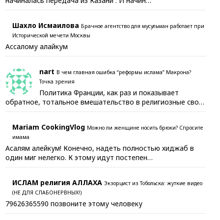
начиналась передача из Казани . И начин…
Шахло Исмаилова
Брачное агентство для мусульман работает при
Исторической мечети Москвы
Ассалому алайкум
nart
В чем главная ошибка “реформы ислама” Макрона?
Точка зрения
Политика Франции, как раз и показывает
обратное, тотальное вмешательство в религиозные сво…
Mariam CookingVlog
Можно ли женщине носить брюки? Спросите
имама
Асалям алейкум! Конечно, надеть полностью хиджаб в
один миг нелегко. К этому идут постепен…
ИСЛАМ религия АЛЛАХА
Экзорцист из Тобольска: жуткие видео
(НЕ ДЛЯ СЛАБОНЕРВНЫХ!)
79626365590 позвоните этому человеку