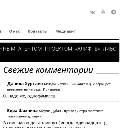
Rss
ВКонтакте
Youtube
Teleg
я
О нас
Контакты
Медиакит
АННЫМ АГЕНТОМ ПРОЕКТОМ «АЛИФТВ» ЛИБО
Свежие комментарии
Данила Хуртаев
Молодой и успешный кавказец не обращает
внимания на награды. Призвание
О, надо же, однофамилец.
Вера Шахнина
Абдулла Дубин – путь от диктора советского
телевидения до хаджи
В семь часов десять минут ( иногда одиннадцать ) ,