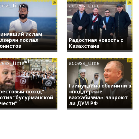
cess_time
access_time
инявший ислам
лзерян послал
Радостная новость с
онистов
Казахстана
cess_time
access_time
Гайнутдина обвинили в
рестовый поход”
«поддержке
отив “бусурманской
ваххабизма»: закроют
чести”
ли ДУМ РФ