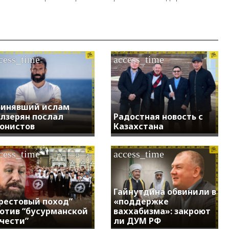
cess_time
access_time
инявший ислам
лзерян послал
Радостная новость с
онистов
Казахстана
cess_time
access_time
Гайнутдина обвинили в
рестовый поход”
«поддержке
отив “бусурманской
ваххабизма»: закроют
чести”
ли ДУМ РФ