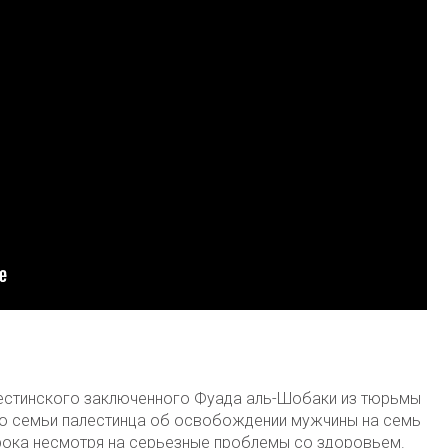
алестинского заключенного Фуада аль-Шобаки из тюрьмы
во семьи палестинца об освобождении мужчины на семь
рока несмотря на серьезные проблемы со здоровьем.