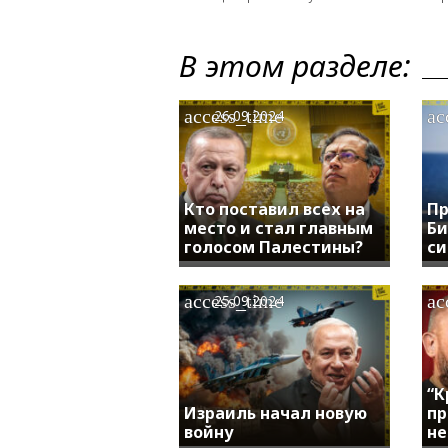
В этом разделе:
access_time
ac
26.09.2024
Кто поставил всех на
Пр
место и стал главным
Би
голосом Палестины?
си
access_time
ac
25.09.2024
“К
Израиль начал новую
пр
войну
не