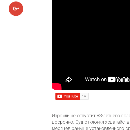
Google+
Израиль не отпустит 83-летнего п
досрочно. Суд отклонил ходатайст
месяцев раньше установленного с