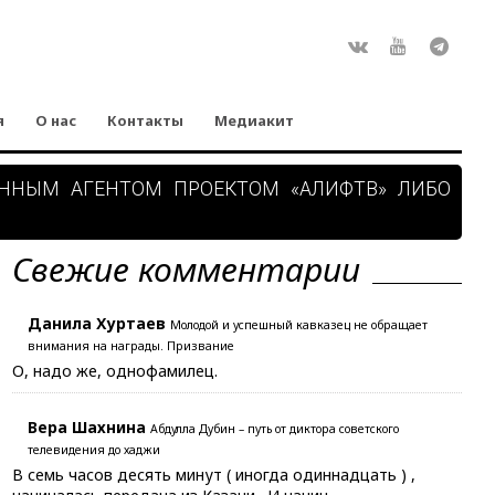
Rss
ВКонтакте
Youtube
Teleg
я
О нас
Контакты
Медиакит
АННЫМ АГЕНТОМ ПРОЕКТОМ «АЛИФТВ» ЛИБО
Свежие комментарии
Данила Хуртаев
Молодой и успешный кавказец не обращает
внимания на награды. Призвание
О, надо же, однофамилец.
Вера Шахнина
Абдулла Дубин – путь от диктора советского
телевидения до хаджи
В семь часов десять минут ( иногда одиннадцать ) ,