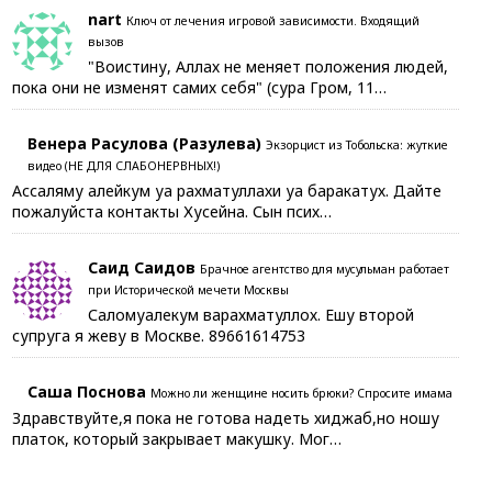
nart
Ключ от лечения игровой зависимости. Входящий
вызов
"Воистину, Аллах не меняет положения людей,
пока они не изменят самих себя" (сура Гром, 11…
Венера Расулова (Разулева)
Экзорцист из Тобольска: жуткие
видео (НЕ ДЛЯ СЛАБОНЕРВНЫХ!)
Ассаляму алейкум уа рахматуллахи уа баракатух. Дайте
пожалуйста контакты Хусейна. Сын псих…
Саид Саидов
Брачное агентство для мусульман работает
при Исторической мечети Москвы
Саломуалекум варахматуллох. Ешу второй
супруга я жеву в Москве. 89661614753
Саша Поснова
Можно ли женщине носить брюки? Спросите имама
Здравствуйте,я пока не готова надеть хиджаб,но ношу
платок, который закрывает макушку. Мог…