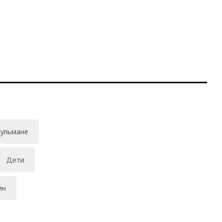
ульмане
Дети
ин