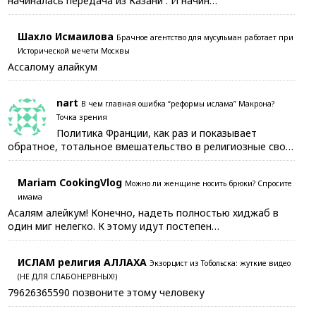
начиналась передача из Казани . И начин…
Шахло Исмаилова
Брачное агентство для мусульман работает при
Исторической мечети Москвы
Ассалому алайкум
nart
В чем главная ошибка “реформы ислама” Макрона?
Точка зрения
Политика Франции, как раз и показывает
обратное, тотальное вмешательство в религиозные сво…
Mariam CookingVlog
Можно ли женщине носить брюки? Спросите
имама
Асалям алейкум! Конечно, надеть полностью хиджаб в
один миг нелегко. К этому идут постепен…
ИСЛАМ религия АЛЛАХА
Экзорцист из Тобольска: жуткие видео
(НЕ ДЛЯ СЛАБОНЕРВНЫХ!)
79626365590 позвоните этому человеку