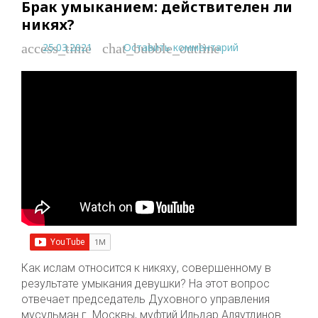
Брак умыканием: действителен ли
никях?
25.03.2021
Оставить комментарий
access_time
chat_bubble_outline
Как ислам относится к никяху, совершенному в
результате умыкания девушки? На этот вопрос
отвечает председатель Духовного управления
мусульман г. Москвы, муфтий Ильдар Аляутдинов.