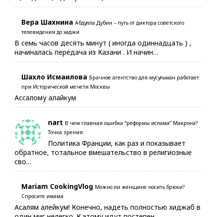
Вера Шахнина
Абдулла Дубин – путь от диктора советского
телевидения до хаджи
В семь часов десять минут ( иногда одиннадцать ) ,
начиналась передача из Казани . И начин…
Шахло Исмаилова
Брачное агентство для мусульман работает
при Исторической мечети Москвы
Ассалому алайкум
nart
В чем главная ошибка “реформы ислама” Макрона?
Точка зрения
Политика Франции, как раз и показывает
обратное, тотальное вмешательство в религиозные
сво…
Mariam CookingVlog
Можно ли женщине носить брюки?
Спросите имама
Асалям алейкум! Конечно, надеть полностью хиджаб в
один миг нелегко. К этому идут постепен…