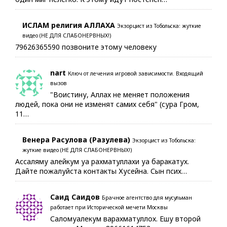
ИСЛАМ религия АЛЛАХА
Экзорцист из Тобольска: жуткие
видео (НЕ ДЛЯ СЛАБОНЕРВНЫХ!)
79626365590 позвоните этому человеку
nart
Ключ от лечения игровой зависимости. Входящий
вызов
"Воистину, Аллах не меняет положения
людей, пока они не изменят самих себя" (сура Гром,
11…
Венера Расулова (Разулева)
Экзорцист из Тобольска:
жуткие видео (НЕ ДЛЯ СЛАБОНЕРВНЫХ!)
Ассаляму алейкум уа рахматуллахи уа баракатух.
Дайте пожалуйста контакты Хусейна. Сын псих…
Саид Саидов
Брачное агентство для мусульман
работает при Исторической мечети Москвы
Саломуалекум варахматуллох. Ешу второй