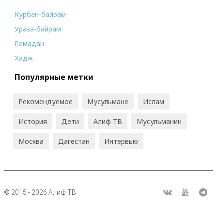
Курбан-байрам
Ураза-байрам
Рамадан
Хадж
Популярные метки
Рекомендуемое
Мусульмане
Ислам
История
Дети
Алиф ТВ
Мусульманин
Москва
Дагестан
Интервью
© 2015 - 2026 Алиф ТВ
R
ВКонтакте
Youtube
Tel