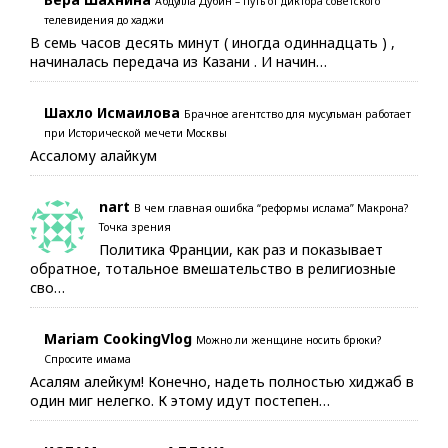
Абдулла Дубин – путь от диктора советского
телевидения до хаджи
В семь часов десять минут ( иногда одиннадцать ) ,
начиналась передача из Казани . И начин…
Шахло Исмаилова
Брачное агентство для мусульман работает
при Исторической мечети Москвы
Ассалому алайкум
nart
В чем главная ошибка “реформы ислама” Макрона?
Точка зрения
Политика Франции, как раз и показывает
обратное, тотальное вмешательство в религиозные
сво…
Mariam CookingVlog
Можно ли женщине носить брюки?
Спросите имама
Асалям алейкум! Конечно, надеть полностью хиджаб в
один миг нелегко. К этому идут постепен…