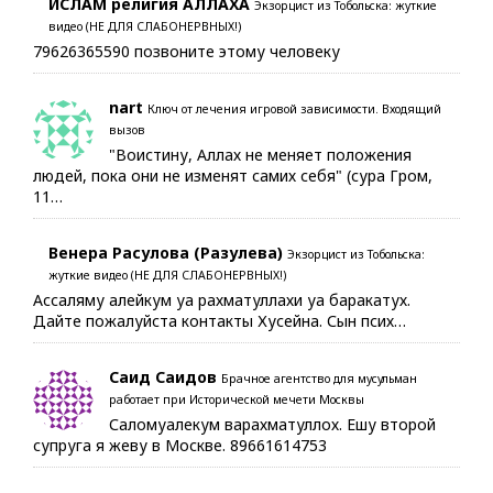
ИСЛАМ религия АЛЛАХА
Экзорцист из Тобольска: жуткие
видео (НЕ ДЛЯ СЛАБОНЕРВНЫХ!)
79626365590 позвоните этому человеку
nart
Ключ от лечения игровой зависимости. Входящий
вызов
"Воистину, Аллах не меняет положения
людей, пока они не изменят самих себя" (сура Гром,
11…
Венера Расулова (Разулева)
Экзорцист из Тобольска:
жуткие видео (НЕ ДЛЯ СЛАБОНЕРВНЫХ!)
Ассаляму алейкум уа рахматуллахи уа баракатух.
Дайте пожалуйста контакты Хусейна. Сын псих…
Саид Саидов
Брачное агентство для мусульман
работает при Исторической мечети Москвы
Саломуалекум варахматуллох. Ешу второй
супруга я жеву в Москве. 89661614753