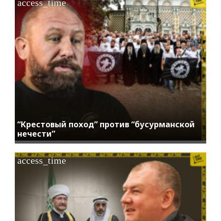
access_time
“Крестовый поход” против “бусурманской
нечести”
access_time