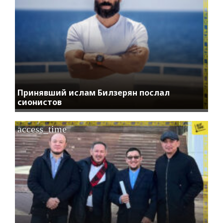
Принявший ислам Билзерян послал
сионистов
access_time