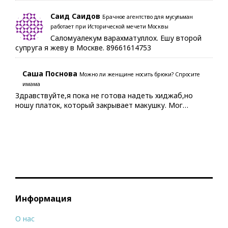
Саид Саидов
Брачное агентство для мусульман
работает при Исторической мечети Москвы
Саломуалекум варахматуллох. Ешу второй
супруга я жеву в Москве. 89661614753
Саша Поснова
Можно ли женщине носить брюки? Спросите
имама
Здравствуйте,я пока не готова надеть хиджаб,но
ношу платок, который закрывает макушку. Мог…
Информация
О нас