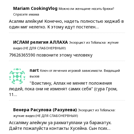
Mariam CookingVlog
Можно ли женщине носить брюки?
Спросите имама
Асалям алейкум! Конечно, надеть полностью хиджаб в
один миг нелегко. К этому идут постепен…
ИСЛАМ религия АЛЛАХА
Экзорцист из Тобольска: жуткие
видео (НЕ ДЛЯ СЛАБОНЕРВНЫХ!)
79626365590 позвоните этому человеку
nart
Ключ от лечения игровой зависимости. Входящий
вызов
"Воистину, Аллах не меняет положения
людей, пока они не изменят самих себя" (сура Гром,
11…
Венера Расулова (Разулева)
Экзорцист из Тобольска:
жуткие видео (НЕ ДЛЯ СЛАБОНЕРВНЫХ!)
Ассаляму алейкум уа рахматуллахи уа баракатух.
Дайте пожалуйста контакты Хусейна. Сын псих…