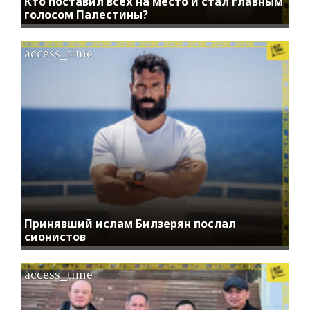
Кто поставил всех на место и стал главным
голосом Палестины?
access_time
Принявший ислам Билзерян послал
сионистов
access_time