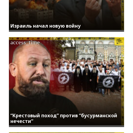
Израиль начал новую войну
access_time
“Крестовый поход” против “бусурманской
нечести”