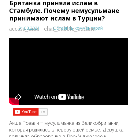
Британка приняла ислам в
Стамбуле. Почему немусульмане
принимают ислам в Турции?
31.03.2021
Оставить комментарий
access_time
chat_bubble_outline
Аиша Розали – мусульманка из Великобритании,
которая родилась в неверующей семье. Девушка
получила образование в Лос-Анджелесе и