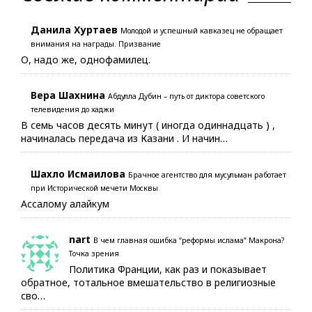
Данила Хуртаев
Молодой и успешный кавказец не обращает
внимания на награды. Призвание
О, надо же, однофамилец.
Вера Шахнина
Абдулла Дубин – путь от диктора советского
телевидения до хаджи
В семь часов десять минут ( иногда одиннадцать ) ,
начиналась передача из Казани . И начин…
Шахло Исмаилова
Брачное агентство для мусульман работает
при Исторической мечети Москвы
Ассалому алайкум
nart
В чем главная ошибка “реформы ислама” Макрона?
Точка зрения
Политика Франции, как раз и показывает
обратное, тотальное вмешательство в религиозные
сво…