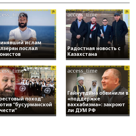
cess_time
access_time
инявший ислам
лзерян послал
Радостная новость с
онистов
Казахстана
cess_time
access_time
Гайнутдина обвинили в
рестовый поход”
«поддержке
отив “бусурманской
ваххабизма»: закроют
чести”
ли ДУМ РФ