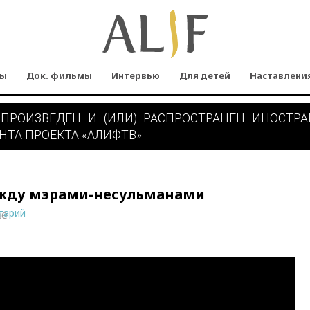
мы
Док. фильмы
Интервью
Для детей
Наставлени
 ПРОИЗВЕДЕН И (ИЛИ) РАСПРОСТРАНЕН ИНОСТР
НТА ПРОЕКТА «АЛИФТВ»
ежду мэрами-несульманами
тарий
ne