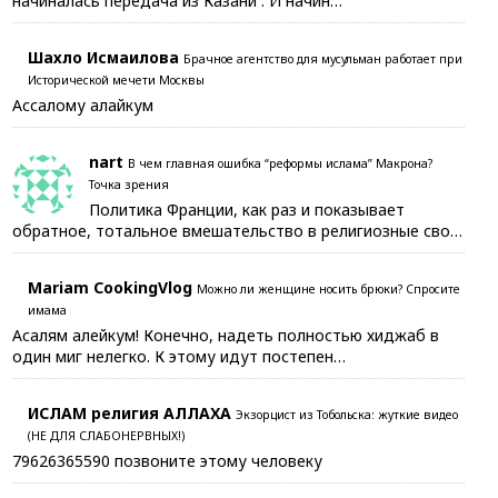
начиналась передача из Казани . И начин…
Шахло Исмаилова
Брачное агентство для мусульман работает при
Исторической мечети Москвы
Ассалому алайкум
nart
В чем главная ошибка “реформы ислама” Макрона?
Точка зрения
Политика Франции, как раз и показывает
обратное, тотальное вмешательство в религиозные сво…
Mariam CookingVlog
Можно ли женщине носить брюки? Спросите
имама
Асалям алейкум! Конечно, надеть полностью хиджаб в
один миг нелегко. К этому идут постепен…
ИСЛАМ религия АЛЛАХА
Экзорцист из Тобольска: жуткие видео
(НЕ ДЛЯ СЛАБОНЕРВНЫХ!)
79626365590 позвоните этому человеку