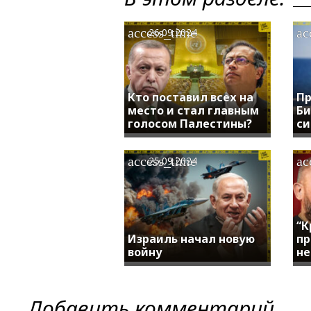
access_time
ac
26.09.2024
Кто поставил всех на
Пр
место и стал главным
Би
голосом Палестины?
си
access_time
ac
25.09.2024
“К
Израиль начал новую
пр
войну
не
Добавить комментарий