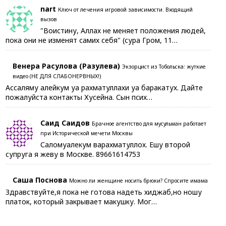
nart
Ключ от лечения игровой зависимости. Входящий
вызов
"Воистину, Аллах не меняет положения людей,
пока они не изменят самих себя" (сура Гром, 11…
Венера Расулова (Разулева)
Экзорцист из Тобольска: жуткие
видео (НЕ ДЛЯ СЛАБОНЕРВНЫХ!)
Ассаляму алейкум уа рахматуллахи уа баракатух. Дайте
пожалуйста контакты Хусейна. Сын псих…
Саид Саидов
Брачное агентство для мусульман работает
при Исторической мечети Москвы
Саломуалекум варахматуллох. Ешу второй
супруга я жеву в Москве. 89661614753
Саша Поснова
Можно ли женщине носить брюки? Спросите имама
Здравствуйте,я пока не готова надеть хиджаб,но ношу
платок, который закрывает макушку. Мог…