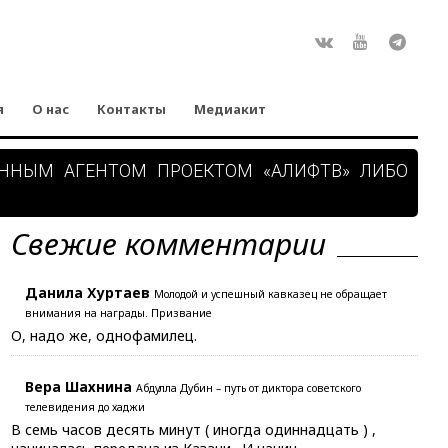
Rss
ВКонтакте
Youtube
Teleg
я
О нас
Контакты
Медиакит
АННЫМ АГЕНТОМ ПРОЕКТОМ «АЛИФТВ» ЛИБО
Свежие комментарии
Данила Хуртаев
Молодой и успешный кавказец не обращает
внимания на награды. Призвание
О, надо же, однофамилец.
Вера Шахнина
Абдулла Дубин – путь от диктора советского
телевидения до хаджи
В семь часов десять минут ( иногда одиннадцать ) ,