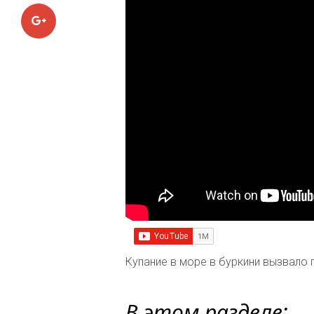
Google+
Купание в море в буркини вызвало
В этом разделе: