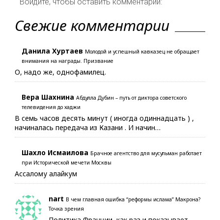
Войдите, чтобы оставить комментарий:
Свежие комментарии
Данила Хуртаев
Молодой и успешный кавказец не обращает
внимания на награды. Призвание
О, надо же, однофамилец.
Вера Шахнина
Абдулла Дубин – путь от диктора советского
телевидения до хаджи
В семь часов десять минут ( иногда одиннадцать ) ,
начиналась передача из Казани . И начин…
Шахло Исмаилова
Брачное агентство для мусульман работает
при Исторической мечети Москвы
Ассалому алайкум
nart
В чем главная ошибка “реформы ислама” Макрона?
Точка зрения
Политика Франции, как раз и показывает