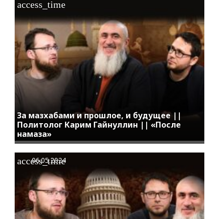
access_time
За мазхабами и прошлое, и будущее ||
Политолог Карим Гайнуллин || «После
намаза»
access_time
06.05.2024