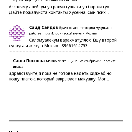
Ассаляму алейкум уа рахматуллахи уа баракатух.
Дайте пожалуйста контакты Хусейна. Сын псих…
Саид Саидов
Брачное агентство для мусульман
работает при Исторической мечети Москвы
Саломуалекум варахматуллох. Ешу второй
супруга я жеву в Москве. 89661614753
Саша Поснова
Можно ли женщине носить брюки? Спросите
имама
Здравствуйте,я пока не готова надеть хиджаб,но
ношу платок, который закрывает макушку. Мог…