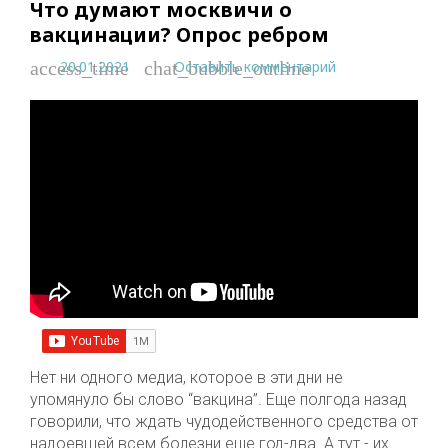
Что думают москвичи о
вакцинации? Опрос ребром
20.01.2021
Оставить комментарий
access_time
chat_bubble_outline
Нет ни одного медиа, которое в эти дни не
упомянуло бы слово “вакцина”. Еще полгода назад
говорили, что ждать чудодейственного средства от
надоевшей всем болезни еще год-два. А тут - их