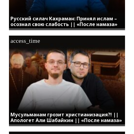
Русский силач Кахраман: Принял ислам –
осознал свою слабость || «После намаза»
access_time
Мусульманам грозит христианизация?! ||
Апологет Али Шабайкин || «После намаза»