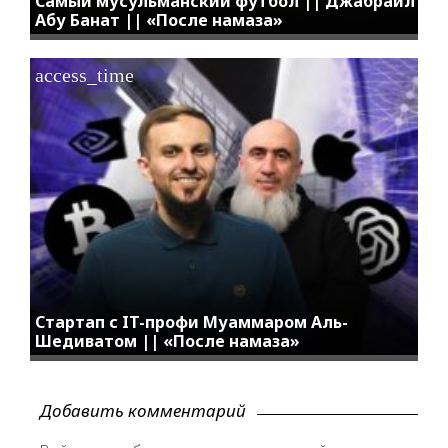
Самый мусульманский футбол || Джабраил
Абу Банат || «После намаза»
access_time
Стартап с IT-профи Муаммаром Аль-
Шедиватом || «После намаза»
Добавить комментарий