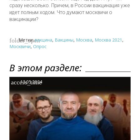
сразу несколько. Причем, в России вакцинация уже
идет полным ходом. Что думают москвичи о
вакцинации?
Метки:
вакцина
,
Вакцины
,
Москва
,
Москва 2021
,
folder_open
Москвичи
,
Опрос
В этом разделе:
access_time
13.05.2024