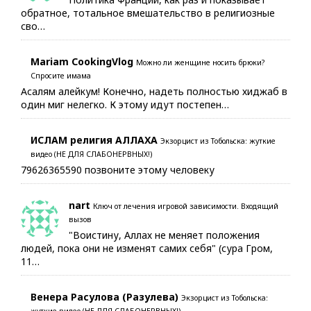
обратное, тотальное вмешательство в религиозные
сво…
Mariam CookingVlog
Можно ли женщине носить брюки?
Спросите имама
Асалям алейкум! Конечно, надеть полностью хиджаб в
один миг нелегко. К этому идут постепен…
ИСЛАМ религия АЛЛАХА
Экзорцист из Тобольска: жуткие
видео (НЕ ДЛЯ СЛАБОНЕРВНЫХ!)
79626365590 позвоните этому человеку
nart
Ключ от лечения игровой зависимости. Входящий
вызов
"Воистину, Аллах не меняет положения
людей, пока они не изменят самих себя" (сура Гром,
11…
Венера Расулова (Разулева)
Экзорцист из Тобольска:
жуткие видео (НЕ ДЛЯ СЛАБОНЕРВНЫХ!)